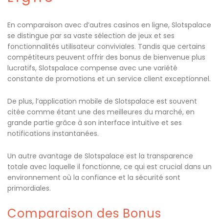
En comparaison avec d’autres casinos en ligne, Slotspalace
se distingue par sa vaste sélection de jeux et ses
fonctionnalités utilisateur conviviales. Tandis que certains
compétiteurs peuvent offrir des bonus de bienvenue plus
lucratifs, Slotspalace compense avec une variété
constante de promotions et un service client exceptionnel.
De plus, l’application mobile de Slotspalace est souvent
citée comme étant une des meilleures du marché, en
grande partie grâce à son interface intuitive et ses
notifications instantanées.
Un autre avantage de Slotspalace est la transparence
totale avec laquelle il fonctionne, ce qui est crucial dans un
environnement où la confiance et la sécurité sont
primordiales.
Comparaison des Bonus