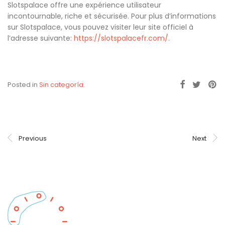
Slotspalace offre une expérience utilisateur
incontournable, riche et sécurisée. Pour plus d’informations
sur Slotspalace, vous pouvez visiter leur site officiel à
l’adresse suivante:
https://slotspalacefr.com/
.
Posted in
Sin categoría
.
Previous
Next