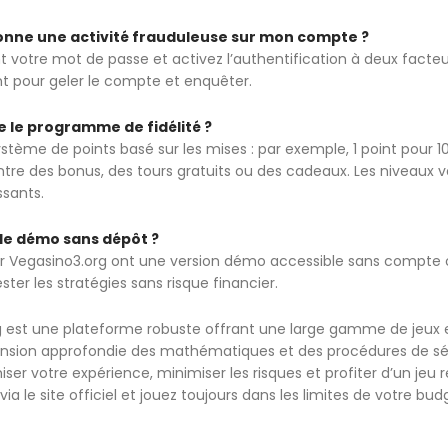
pçonne une activité frauduleuse sur mon compte ?
tre mot de passe et activez l’authentification à deux facteurs
ent pour geler le compte et enquêter.
 le programme de fidélité ?
ystème de points basé sur les mises : par exemple, 1 point pour 
tre des bonus, des tours gratuits ou des cadeaux. Les niveaux v
sants.
ode démo sans dépôt ?
ur Vegasino3.org ont une version démo accessible sans compt
ster les stratégies sans risque financier.
 est une plateforme robuste offrant une large gamme de jeux 
sion approfondie des mathématiques et des procédures de sécu
ser votre expérience, minimiser les risques et profiter d’un jeu 
ia le site officiel et jouez toujours dans les limites de votre bud