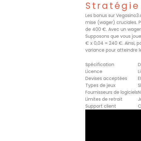
Stratégi
Les bonus sur Vegasino3.
mise (wager) cruciales. 
de 400 €. Avec un wager 
Supposons que vous jouez
€ x 0,04 = 240 €. Ainsi, p
variance pour atteindre l
Spécification
D
Licence
L
Devises acceptées
E
Types de jeux
S
Fournisseurs de logiciels
N
Limites de retrait
J
Support client
C