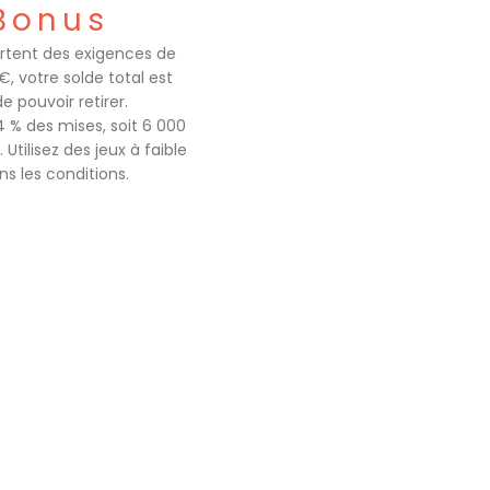
Bonus
rtent des exigences de
, votre solde total est
 pouvoir retirer.
 % des mises, soit 6 000
Utilisez des jeux à faible
ns les conditions.