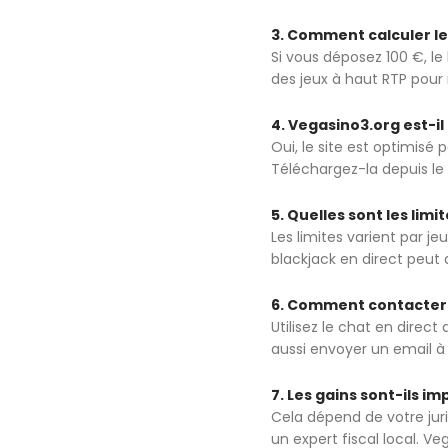
3. Comment calculer le
Si vous déposez 100 €, le
des jeux à haut RTP pour 
4. Vegasino3.org est-il
Oui, le site est optimisé 
Téléchargez-la depuis le s
5. Quelles sont les limi
Les limites varient par je
blackjack en direct peut a
6. Comment contacter 
Utilisez le chat en direct
aussi envoyer un email à 
7. Les gains sont-ils im
Cela dépend de votre juri
un expert fiscal local. Ve