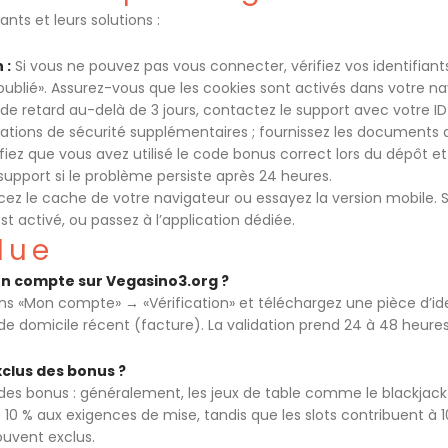
nts et leurs solutions :
 :
Si vous ne pouvez pas vous connecter, vérifiez vos identifiants 
ublié». Assurez-vous que les cookies sont activés dans votre na
de retard au-delà de 3 jours, contactez le support avec votre ID
ications de sécurité supplémentaires ; fournissez les documen
fiez que vous avez utilisé le code bonus correct lors du dépôt et 
support si le problème persiste après 24 heures.
ez le cache de votre navigateur ou essayez la version mobile. Si
st activé, ou passez à l’application dédiée.
due
on compte sur Vegasino3.org ?
dans «Mon compte» → «Vérification» et téléchargez une pièce d’id
f de domicile récent (facture). La validation prend 24 à 48 heures
xclus des bonus ?
des bonus : généralement, les jeux de table comme le blackjack 
10 % aux exigences de mise, tandis que les slots contribuent à 1
ouvent exclus.