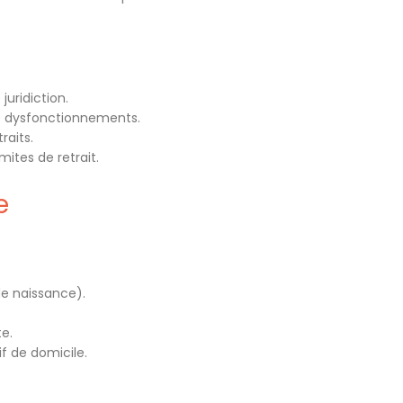
uridiction.
es dysfonctionnements.
raits.
ites de retrait.
e
de naissance).
e.
if de domicile.