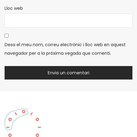
Lloc web
Desa el meu nom, correu electrònic i lloc web en aquest
navegador per a la pròxima vegada que comenti.