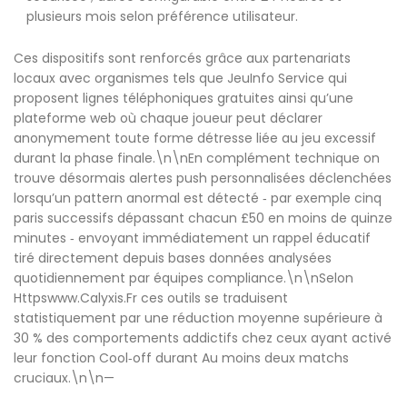
plusieurs mois selon préférence utilisateur.
Ces dispositifs sont renforcés grâce aux partenariats
locaux avec organismes tels que JeuInfo Service qui
proposent lignes téléphoniques gratuites ainsi qu’une
plateforme web où chaque joueur peut déclarer
anonymement toute forme détresse liée au jeu excessif
durant la phase finale.\n\nEn complément technique on
trouve désormais alertes push personnalisées déclenchées
lorsqu’un pattern anormal est détecté ‑ par exemple cinq
paris successifs dépassant chacun £50 en moins de quinze
minutes ‑ envoyant immédiatement un rappel éducatif
tiré directement depuis bases données analysées
quotidiennement par équipes compliance.\n\nSelon
Httpswww.Calyxis.Fr ces outils se traduisent
statistiquement par une réduction moyenne supérieure à
30 % des comportements addictifs chez ceux ayant activé
leur fonction Cool‑off durant Au moins deux matchs
cruciaux.\n\n—