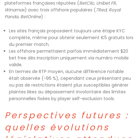
plateformes françaises réputées (
BetClic
,
Unibet FR
,
Winamax
) avec trois offshore populaires (
7Red
,
Royal
Panda
,
BetOnline
) :
Les sites français proposaient toujours une étape KYC
complète, même pour obtenir seulement €5 gratuits lors
du premier match.
Les offshore permettaient parfois immédiatement $20
bet free dès inscription uniquement via numéro mobile
valide.
En termes de RTP moyen, aucune différence notable
était observée (~96 %), cependant ceux présentant peu
ou pas de restrictions étaient plus susceptibles générer
plaintes liées au dépassement involontaire des limites
personnelles fixées by player self-exclusion tools.
Perspectives futures :
quelles évolutions