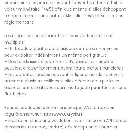
néanmoins ces promesses sont souvent limitées à faible
valeur monétaire (<€5) afin que même si elles échappent
temporairement au contrôle AML elles restent sous radar
réglementaire.
Les risques associés aux offres sans vérification sont
multiples :
– Un fraudeur peut créer plusieurs comptes anonymes
pour exploiter indéfiniment un même pari gratuit ;
– Des fonds issus directement d’activités criminelles
peuvent circuler librement avant toute alerte financière ;
– Les autorités locales peuvent infliger amendes pouvant
atteindre plusieurs millions si elles découvrent que leurs
licences ont été utilisées comme façade pour faciliter ces
flux illicites.
Bonnes pratiques recommandées par ANJ et reprises
régulièrement sur Httpswww.Calyxis.Fr :
– Mettre en place une validation instantanée via API tierces
reconnues (Onfido®, Veriff®) dès réception du premier