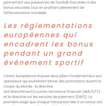
permettant aux passionnés de football d’accéder à des
bonus sécurisés tout en profitant pleinement de
l’effervescence mondiale.
Les réglementations
européennes qui
encadrent les bonus
pendant un grand
événement sportif
L’Union européenne impose deux piliers fondamentaux aux
opérateurs qui souhaitent lancer des promotions durant la
Coupe du Monde : la directive
anti‑blanchiment/counter‑terrorisme financier (AML/CFT)
et la directive sur les services de paiement (DSP2). La
première exige que chaque transaction liée à un bonus soit