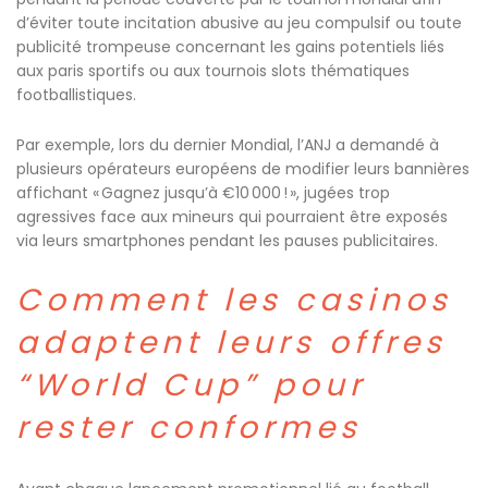
d’éviter toute incitation abusive au jeu compulsif ou toute
publicité trompeuse concernant les gains potentiels liés
aux paris sportifs ou aux tournois slots thématiques
footballistiques.
Par exemple, lors du dernier Mondial, l’ANJ a demandé à
plusieurs opérateurs européens de modifier leurs bannières
affichant « Gagnez jusqu’à €10 000 ! », jugées trop
agressives face aux mineurs qui pourraient être exposés
via leurs smartphones pendant les pauses publicitaires.
Comment les casinos
adaptent leurs offres
“World Cup” pour
rester conformes