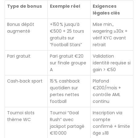
Type de bonus
Exemple réel
Exigences
légales clés
Bonus dépôt
+150 % jusqu’à
Mise min.,
augmenté
€500 + 25 tours
wagering ≥30x +
gratuits sur
vérif KYC avant
“Football Stars”
retrait
Pari gratuit
Pari gratuit €20
Validation
sur finale groupe
identité requise si
A
gain > €50
Cash‑back sport
15 % cashback
Plafond
quotidien sur
€200/mois +
pertes nettes
contrôle AML
football
continu
Tournoi slots
Tournoi “Goal
Inscription via
thème WC
Rush” avec
compte
jackpot partagé
confirmé + limite
€10 000
âge ≥18