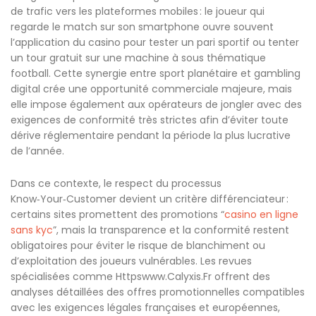
de trafic vers les plateformes mobiles : le joueur qui
regarde le match sur son smartphone ouvre souvent
l’application du casino pour tester un pari sportif ou tenter
un tour gratuit sur une machine à sous thématique
football. Cette synergie entre sport planétaire et gambling
digital crée une opportunité commerciale majeure, mais
elle impose également aux opérateurs de jongler avec des
exigences de conformité très strictes afin d’éviter toute
dérive réglementaire pendant la période la plus lucrative
de l’année.
Dans ce contexte, le respect du processus
Know‑Your‑Customer devient un critère différenciateur :
certains sites promettent des promotions “
casino en ligne
sans kyc
”, mais la transparence et la conformité restent
obligatoires pour éviter le risque de blanchiment ou
d’exploitation des joueurs vulnérables. Les revues
spécialisées comme Httpswww.Calyxis.Fr offrent des
analyses détaillées des offres promotionnelles compatibles
avec les exigences légales françaises et européennes,