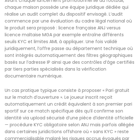
Avant chaque lancement promotionnel lié au football,
chaque maison possède une équipe juridique dédiée qui
réalise un audit complet du dispositif envisagé. L’audit
commence par une évaluation du cadre légal national où
le produit sera proposé : licence française ANJ versus
licence maltaise MGA par exemple entraîne différents
seuils KYC et limites AML à appliquer. Une fois validé
juridiquement, l’offre passe au département technique où
sont intégrés automatiquement des filtres géographiques
basés sur l’adresse IP ainsi que des contrôles d’âge certifiés
par tiers parties spécialisés dans la vérification
documentaire numérique.
Un cas pratique typique consiste à proposer « Pari gratuit
sur le match d’ouverture ». Le joueur inscrit reçoit
automatiquement un crédit équivalent à son premier pari
sportif sur ce match spécifique dès qu’il confirme son
identité via upload sécurisé d’une pièce d’identité officielle
— procédure KYC obligatoire selon ANJ mais parfois allégée
dans certaines juridictions offshore où « sans KYC » reste
commercialisable malgré les risques accrus évoqués par