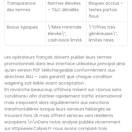
Transparence
Normes élevées
Risques accrus –
des termes
– T&C détaillés
textes parfois
flous
Bonus typiques
\“Mise minimale
\“Offres très
élevée\”,
généreuses\”,
cash‑back limité
limites rares
Les opérateurs français doivent publier leurs termes
promotionnels dans leur interface utilisateur principal ainsi
qu’en version PDF téléchargeable conformément aux
directives ANJ — cela garantit que chaque condition
wagering soit lisible avant acceptation.
En revanche beaucoup offshore misent sur « bonus sans
conditions » afin d’attirer rapidement traffic international
mais s’exposent alors régulièrement aux sanctions
transfrontalières lorsque leurs serveurs hébergés se
trouvent hors UE mais offrent services vers résidents
européens.\n\nDans notre analyse publiée récemment
sur Httpswww.Calyxis.Fr nous avons comparé trois