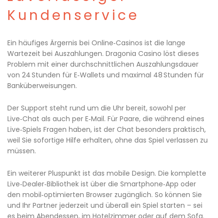
Kundenservice
Ein häufiges Ärgernis bei Online‑Casinos ist die lange
Wartezeit bei Auszahlungen. Dragonia Casino löst dieses
Problem mit einer durchschnittlichen Auszahlungsdauer
von 24 Stunden für E‑Wallets und maximal 48 Stunden für
Banküberweisungen.
Der Support steht rund um die Uhr bereit, sowohl per
Live‑Chat als auch per E‑Mail. Für Paare, die während eines
Live‑Spiels Fragen haben, ist der Chat besonders praktisch,
weil Sie sofortige Hilfe erhalten, ohne das Spiel verlassen zu
müssen.
Ein weiterer Pluspunkt ist das mobile Design. Die komplette
Live‑Dealer‑Bibliothek ist über die Smartphone‑App oder
den mobil‑optimierten Browser zugänglich. So können Sie
und Ihr Partner jederzeit und überall ein Spiel starten – sei
es beim Abendessen, im Hotelzimmer oder auf dem Sofa.