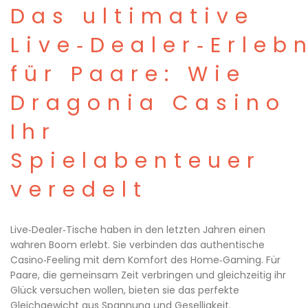
Das ultimative
Live‑Dealer‑Erleb
für Paare: Wie
Dragonia Casino
Ihr
Spielabenteuer
veredelt
Live‑Dealer‑Tische haben in den letzten Jahren einen
wahren Boom erlebt. Sie verbinden das authentische
Casino‑Feeling mit dem Komfort des Home‑Gaming. Für
Paare, die gemeinsam Zeit verbringen und gleichzeitig ihr
Glück versuchen wollen, bieten sie das perfekte
Gleichgewicht aus Spannung und Geselligkeit.