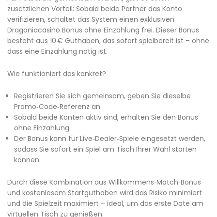
zusätzlichen Vorteil: Sobald beide Partner das Konto
verifizieren, schaltet das System einen exklusiven
Dragoniacasino Bonus ohne Einzahlung frei. Dieser Bonus
besteht aus 10 € Guthaben, das sofort spielbereit ist – ohne
dass eine Einzahlung nötig ist.
Wie funktioniert das konkret?
Registrieren Sie sich gemeinsam, geben Sie dieselbe
Promo‑Code‑Referenz an.
Sobald beide Konten aktiv sind, erhalten Sie den Bonus
ohne Einzahlung.
Der Bonus kann für Live‑Dealer‑Spiele eingesetzt werden,
sodass Sie sofort ein Spiel am Tisch Ihrer Wahl starten
können.
Durch diese Kombination aus Willkommens‑Match‑Bonus
und kostenlosem Startguthaben wird das Risiko minimiert
und die Spielzeit maximiert – ideal, um das erste Date am
virtuellen Tisch zu genießen.