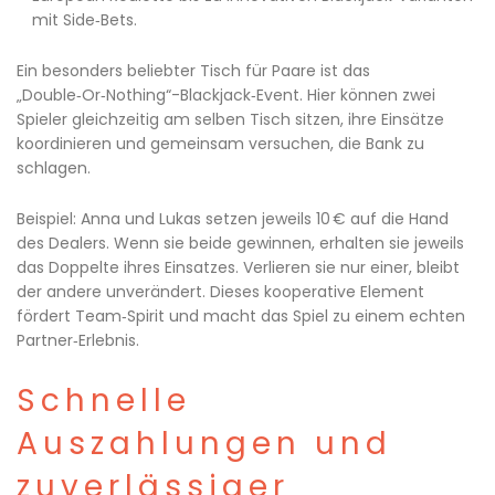
mit Side‑Bets.
Ein besonders beliebter Tisch für Paare ist das
„Double‑Or‑Nothing“-Blackjack‑Event. Hier können zwei
Spieler gleichzeitig am selben Tisch sitzen, ihre Einsätze
koordinieren und gemeinsam versuchen, die Bank zu
schlagen.
Beispiel: Anna und Lukas setzen jeweils 10 € auf die Hand
des Dealers. Wenn sie beide gewinnen, erhalten sie jeweils
das Doppelte ihres Einsatzes. Verlieren sie nur einer, bleibt
der andere unverändert. Dieses kooperative Element
fördert Team‑Spirit und macht das Spiel zu einem echten
Partner‑Erlebnis.
Schnelle
Auszahlungen und
zuverlässiger