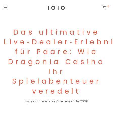
0
Das ultimative
Live‑Dealer‑Erlebn
für Paare: Wie
Dragonia Casino
Ihr
Spielabenteuer
veredelt
by
marccovelo
on 7 de febrer de 2026