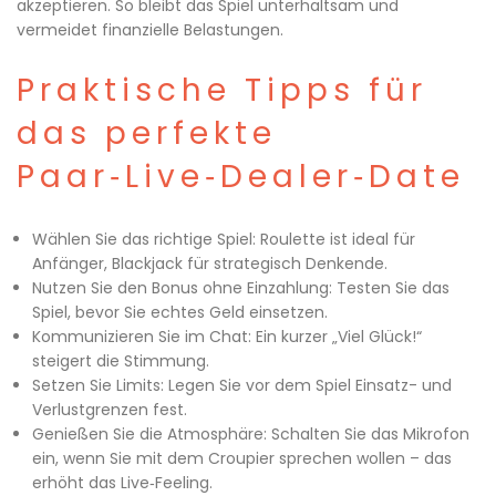
akzeptieren. So bleibt das Spiel unterhaltsam und
vermeidet finanzielle Belastungen.
Praktische Tipps für
das perfekte
Paar‑Live‑Dealer‑Date
Wählen Sie das richtige Spiel: Roulette ist ideal für
Anfänger, Blackjack für strategisch Denkende.
Nutzen Sie den Bonus ohne Einzahlung: Testen Sie das
Spiel, bevor Sie echtes Geld einsetzen.
Kommunizieren Sie im Chat: Ein kurzer „Viel Glück!“
steigert die Stimmung.
Setzen Sie Limits: Legen Sie vor dem Spiel Einsatz- und
Verlustgrenzen fest.
Genießen Sie die Atmosphäre: Schalten Sie das Mikrofon
ein, wenn Sie mit dem Croupier sprechen wollen – das
erhöht das Live‑Feeling.