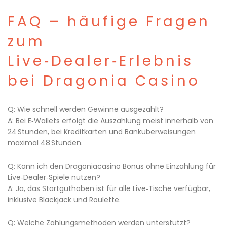
FAQ – häufige Fragen
zum
Live‑Dealer‑Erlebnis
bei Dragonia Casino
Q: Wie schnell werden Gewinne ausgezahlt?
A: Bei E‑Wallets erfolgt die Auszahlung meist innerhalb von
24 Stunden, bei Kreditkarten und Banküberweisungen
maximal 48 Stunden.
Q: Kann ich den Dragoniacasino Bonus ohne Einzahlung für
Live‑Dealer‑Spiele nutzen?
A: Ja, das Startguthaben ist für alle Live‑Tische verfügbar,
inklusive Blackjack und Roulette.
Q: Welche Zahlungsmethoden werden unterstützt?