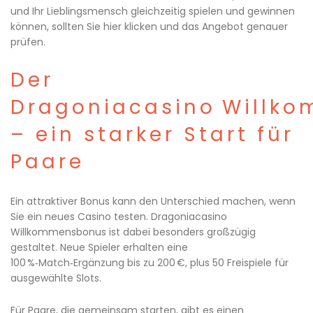
und Ihr Lieblingsmensch gleichzeitig spielen und gewinnen
können, sollten Sie hier klicken und das Angebot genauer
prüfen.
Der
Dragoniacasino Willk
– ein starker Start für
Paare
Ein attraktiver Bonus kann den Unterschied machen, wenn
Sie ein neues Casino testen. Dragoniacasino
Willkommensbonus ist dabei besonders großzügig
gestaltet. Neue Spieler erhalten eine
100 %‑Match‑Ergänzung bis zu 200 €, plus 50 Freispiele für
ausgewählte Slots.
Für Paare, die gemeinsam starten, gibt es einen