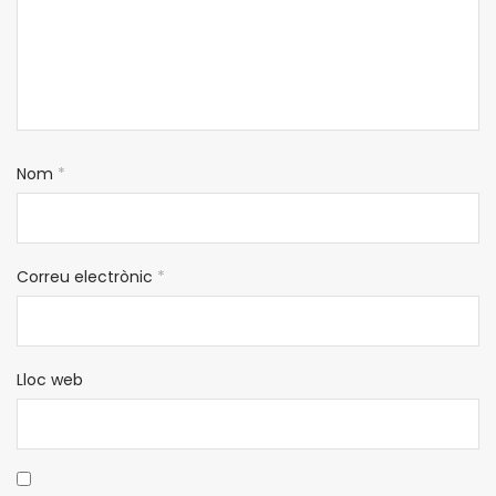
Nom
*
Correu electrònic
*
Lloc web