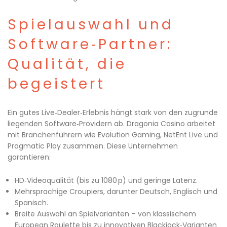
Spielauswahl und
Software‑Partner:
Qualität, die
begeistert
Ein gutes Live‑Dealer‑Erlebnis hängt stark von den zugrunde
liegenden Software‑Providern ab. Dragonia Casino arbeitet
mit Branchenführern wie Evolution Gaming, NetEnt Live und
Pragmatic Play zusammen. Diese Unternehmen
garantieren:
HD‑Videoqualität (bis zu 1080 p) und geringe Latenz.
Mehrsprachige Croupiers, darunter Deutsch, Englisch und
Spanisch.
Breite Auswahl an Spielvarianten – von klassischem
European Roulette bis zu innovativen Blackjack‑Varianten