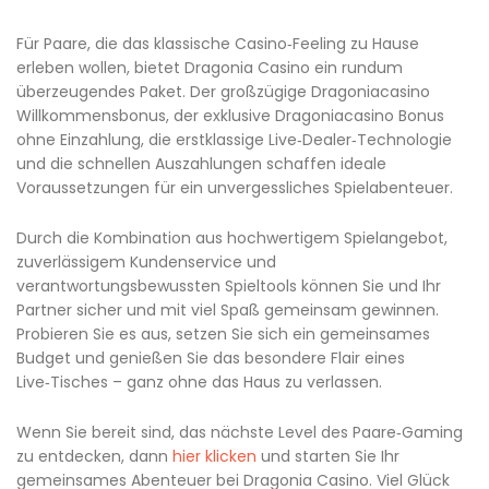
Für Paare, die das klassische Casino‑Feeling zu Hause
erleben wollen, bietet Dragonia Casino ein rundum
überzeugendes Paket. Der großzügige Dragoniacasino
Willkommensbonus, der exklusive Dragoniacasino Bonus
ohne Einzahlung, die erstklassige Live‑Dealer‑Technologie
und die schnellen Auszahlungen schaffen ideale
Voraussetzungen für ein unvergessliches Spielabenteuer.
Durch die Kombination aus hochwertigem Spielangebot,
zuverlässigem Kundenservice und
verantwortungsbewussten Spieltools können Sie und Ihr
Partner sicher und mit viel Spaß gemeinsam gewinnen.
Probieren Sie es aus, setzen Sie sich ein gemeinsames
Budget und genießen Sie das besondere Flair eines
Live‑Tisches – ganz ohne das Haus zu verlassen.
Wenn Sie bereit sind, das nächste Level des Paare‑Gaming
zu entdecken, dann
hier klicken
und starten Sie Ihr
gemeinsames Abenteuer bei Dragonia Casino. Viel Glück