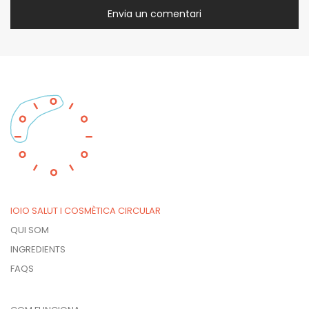
IOIO SALUT I COSMÈTICA CIRCULAR
QUI SOM
INGREDIENTS
FAQS