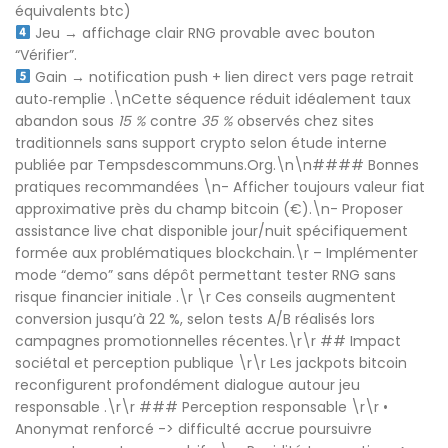
équivalents btc)
Jeu → affichage clair RNG provable avec bouton
“Vérifier”.
Gain → notification push + lien direct vers page retrait
auto‑remplie .\nCette séquence réduit idéalement taux
abandon sous
15 %
contre
35 %
observés chez sites
traditionnels sans support crypto selon étude interne
publiée par Tempsdescommuns.Org.\n\n#### Bonnes
pratiques recommandées \n- Afficher toujours valeur fiat
approximative près du champ bitcoin (€).\n- Proposer
assistance live chat disponible jour/nuit spécifiquement
formée aux problématiques blockchain.\r – Implémenter
mode “demo” sans dépôt permettant tester RNG sans
risque financier initiale .\r \r Ces conseils augmentent
conversion jusqu’à 22 %, selon tests A/B réalisés lors
campagnes promotionnelles récentes.\r\r ## Impact
sociétal et perception publique \r\r Les jackpots bitcoin
reconfigurent profondément dialogue autour jeu
responsable .\r\r ### Perception responsable \r\r •
Anonymat renforcé -> difficulté accrue poursui­vre