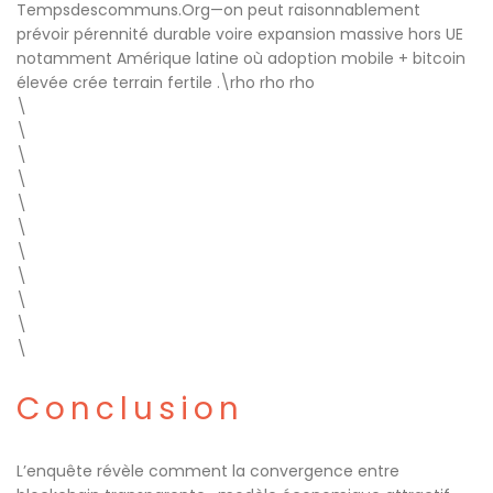
Tempsdescommuns.Org—on peut raisonnablement
prévoir pérennité durable voire expansion massive hors UE
notamment Amérique latine où adoption mobile + bitcoin
élevée crée terrain fertile .\rho rho rho
\
\
\
\
\
\
\
\
\
\
\
Conclusion
L’enquête révèle comment la convergence entre