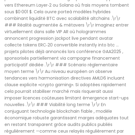
vers Ethereum Layer‑2 ou Solana où frais moyens tombent
sous $0·001 $. Cela ouvre porteà modèles hybrides
combinant liquidité BTC avec scalabilité altchains .\r\r
### Réalité augmentée & métavers \r\r Imaginez entrer
virtuellement dans salle VIP AR où hologrammes
annoncent progression jackpot live pendant avatar
collecte tokens ERC‑20 convertible instantly into btc …
projets pilotes déjà annoncés lors conférence GAA2025 ,
sponsorisés partiellement via campagne financement
participatif dédiée .\r\r ### Scénario réglementaire
moyen terme \r\r Au niveau européen on observe
tendances vers harmonisation directives AMLD6 incluant
clause explicite «crypto gaming». Si adoptées rapidement
cela pourrait stabiliser marché mais risquerait aussi
imposer licences coûteuses limitant émergence start-ups
nouvelles .\r\r ### Viabilité long terme \r\r En
conjuguant technologie blockchain fiable , modèle
économique robuste garantissant marges adéquates tout
en restant transparent grâce audits publics publiés
régulièrement —comme ceux relayés régulièrement par