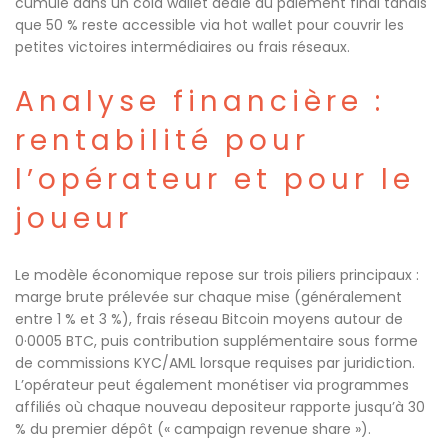
cumulé dans un cold wallet dédié au paiement final tandis
que 50 % reste accessible via hot wallet pour couvrir les
petites victoires intermédiaires ou frais réseaux.
Analyse financière :
rentabilité pour
l’opérateur et pour le
joueur
Le modèle économique repose sur trois piliers principaux :
marge brute prélevée sur chaque mise (généralement
entre 1 % et 3 %), frais réseau Bitcoin moyens autour de
0·0005 BTC, puis contribution supplémentaire sous forme
de commissions KYC/AML lorsque requises par juridiction.
L’opérateur peut également monétiser via programmes
affiliés où chaque nouveau depositeur rapporte jusqu’à 30
% du premier dépôt (« campaign revenue share »).