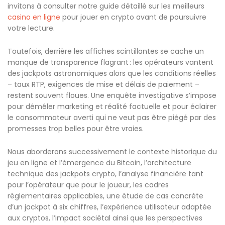
invitons à consulter notre guide détaillé sur les meilleurs
casino en ligne
pour jouer en crypto avant de poursuivre
votre lecture.
Toutefois, derrière les affiches scintillantes se cache un
manque de transparence flagrant : les opérateurs vantent
des jackpots astronomiques alors que les conditions réelles
– taux RTP, exigences de mise et délais de paiement –
restent souvent floues. Une enquête investigative s’impose
pour démêler marketing et réalité factuelle et pour éclairer
le consommateur averti qui ne veut pas être piégé par des
promesses trop belles pour être vraies.
Nous aborderons successivement le contexte historique du
jeu en ligne et l’émergence du Bitcoin, l’architecture
technique des jackpots crypto, l’analyse financière tant
pour l’opérateur que pour le joueur, les cadres
réglementaires applicables, une étude de cas concrète
d’un jackpot à six chiffres, l’expérience utilisateur adaptée
aux cryptos, l’impact sociétal ainsi que les perspectives