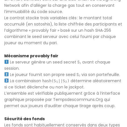
Network afin d’alléger la charge gas tout en conservant
l’immuabilité du code source.
Le contrat stocke trois variables clés : le montant total
accumulé (en satoshis), la liste chiffrée des participants et
l’algorithme « provably fair » basé sur un hash SHA‑256
combinant le seed serveur avec celui fourni par chaque
joueur au moment du pari.
Mécanisme provably fair
Le serveur génère un seed secret S₁ avant chaque
session.
Le joueur fournit son propre seed S₂ via son portefeuille.
La combinaison
détermine aléatoirement
hash(S₁||S₂)
si ce ticket déclenche ou non le jackpot.
L’ensemble est vérifiable publiquement grâce à l’interface
graphique proposée par Tempsdescommuns.Org qui
permet aux joueurs d’auditer chaque tirage après coup.
Sécurité des fonds
Les fonds sont habituellement conservés dans deux types