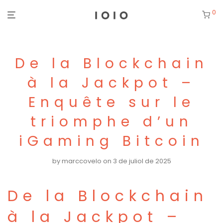
0
De la Blockchain
à la Jackpot –
Enquête sur le
triomphe d’un
iGaming Bitcoin
by
marccovelo
on 3 de juliol de 2025
De la Blockchain
à la Jackpot –