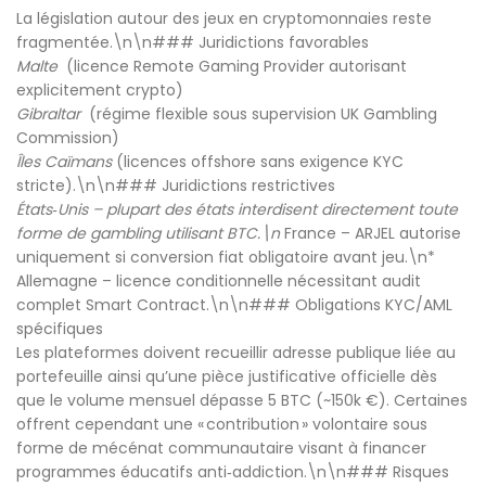
La législation autour des jeux en cryptomonnaies reste
fragmentée.\n\n### Juridictions favorables
Malte
(licence Remote Gaming Provider autorisant
explicitement crypto)
Gibraltar
(régime flexible sous supervision UK Gambling
Commission)
Îles Caïmans
(licences offshore sans exigence KYC
stricte).\n\n### Juridictions restrictives
États‑Unis – plupart des états interdisent directement toute
forme de gambling utilisant BTC.\n
France – ARJEL autorise
uniquement si conversion fiat obligatoire avant jeu.\n*
Allemagne – licence conditionnelle nécessitant audit
complet Smart Contract.\n\n### Obligations KYC/AML
spécifiques
Les plateformes doivent recueillir adresse publique liée au
portefeuille ainsi qu’une pièce justificative officielle dès
que le volume mensuel dépasse 5 BTC (~150k €). Certaines
offrent cependant une « contribution » volontaire sous
forme de mécénat communautaire visant à financer
programmes éducatifs anti‑addiction.\n\n### Risques