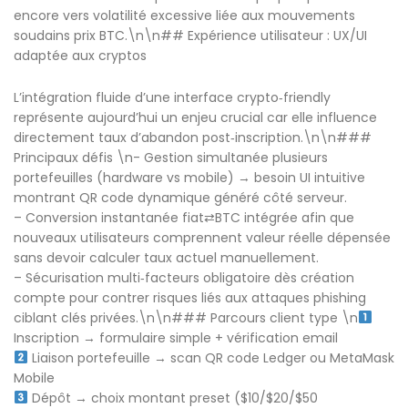
encore vers volatilité excessive liée aux mouvements
soudains prix BTC.\n\n## Expérience utilisateur : UX/UI
adaptée aux cryptos
L’intégration fluide d’une interface crypto‑friendly
représente aujourd’hui un enjeu crucial car elle influence
directement taux d’abandon post‑inscription.\n\n###
Principaux défis \n- Gestion simultanée plusieurs
portefeuilles (hardware vs mobile) → besoin UI intuitive
montrant QR code dynamique généré côté serveur.
– Conversion instantanée fiat⇄BTC intégrée afin que
nouveaux utilisateurs comprennent valeur réelle dépensée
sans devoir calculer taux actuel manuellement.
– Sécurisation multi‑facteurs obligatoire dès création
compte pour contrer risques liés aux attaques phishing
ciblant clés privées.\n\n### Parcours client type \n
Inscription → formulaire simple + vérification email
Liaison portefeuille → scan QR code Ledger ou MetaMask
Mobile
Dépôt → choix montant preset ($10/$20/$50