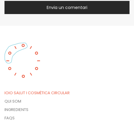
IOIO SALUT I COSMÈTICA CIRCULAR
QUI SOM
INGREDIENTS
FAQS