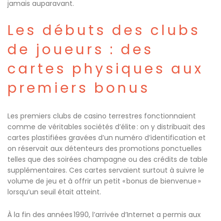
jamais auparavant.
Les débuts des clubs
de joueurs : des
cartes physiques aux
premiers bonus
Les premiers clubs de casino terrestres fonctionnaient
comme de véritables sociétés d’élite : on y distribuait des
cartes plastifiées gravées d’un numéro d’identification et
on réservait aux détenteurs des promotions ponctuelles
telles que des soirées champagne ou des crédits de table
supplémentaires. Ces cartes servaient surtout à suivre le
volume de jeu et à offrir un petit « bonus de bienvenue »
lorsqu’un seuil était atteint.
À la fin des années 1990, l’arrivée d’Internet a permis aux