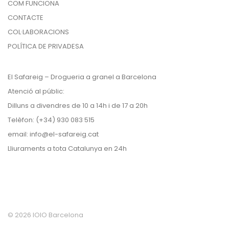
COM FUNCIONA
CONTACTE
COL·LABORACIONS
POLÍTICA DE PRIVADESA
El Safareig – Drogueria a granel a Barcelona
Atenció al públic:
Dilluns a divendres de 10 a 14h i de 17 a 20h
Telèfon: (+34) 930 083 515
email:
info@el-safareig.cat
Lliuraments a tota Catalunya en 24h
©
2026
IOIO Barcelona