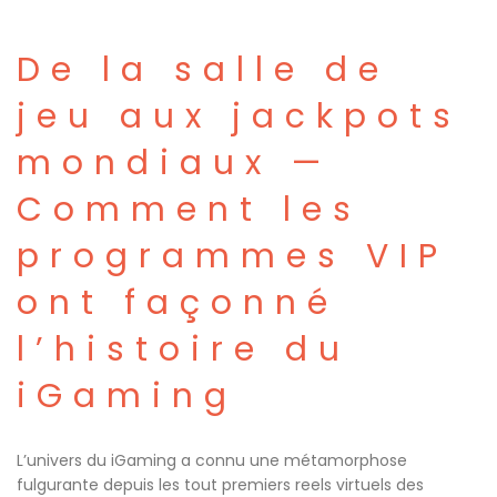
De la salle de
jeu aux jackpots
mondiaux —
Comment les
programmes VIP
ont façonné
l’histoire du
iGaming
L’univers du iGaming a connu une métamorphose
fulgurante depuis les tout premiers reels virtuels des