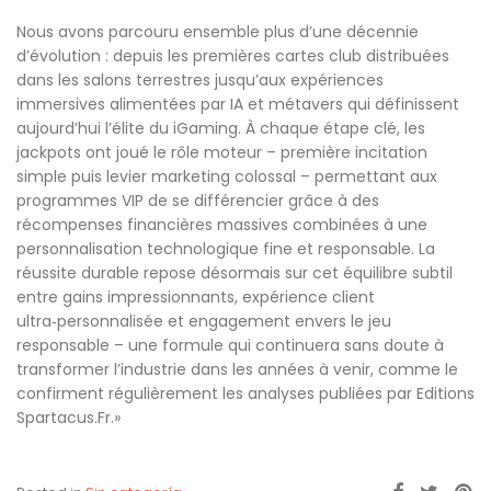
Nous avons parcouru ensemble plus d’une décennie
d’évolution : depuis les premières cartes club distribuées
dans les salons terrestres jusqu’aux expériences
immersives alimentées par IA et métavers qui définissent
aujourd’hui l’élite du iGaming. À chaque étape clé, les
jackpots ont joué le rôle moteur – première incitation
simple puis levier marketing colossal – permettant aux
programmes VIP de se différencier grâce à des
récompenses financières massives combinées à une
personnalisation technologique fine et responsable. La
réussite durable repose désormais sur cet équilibre subtil
entre gains impressionnants, expérience client
ultra‑personnalisée et engagement envers le jeu
responsable – une formule qui continuera sans doute à
transformer l’industrie dans les années à venir, comme le
confirment régulièrement les analyses publiées par Editions
Spartacus.Fr.»