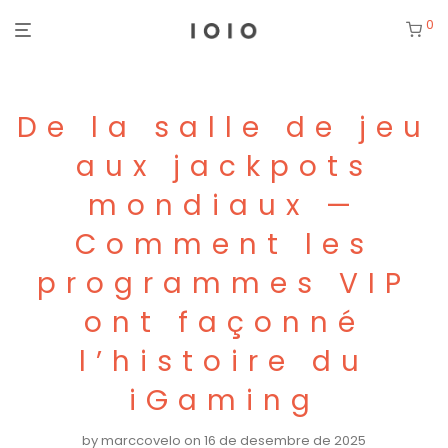
0
De la salle de jeu
aux jackpots
mondiaux —
Comment les
programmes VIP
ont façonné
l’histoire du
iGaming
by
marccovelo
on 16 de desembre de 2025