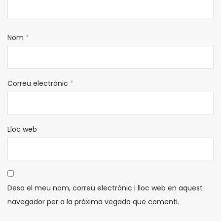
Nom
*
Correu electrònic
*
Lloc web
Desa el meu nom, correu electrònic i lloc web en aquest
navegador per a la pròxima vegada que comenti.