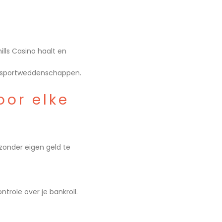
lls Casino haalt en
en sportweddenschappen.
oor elke
zonder eigen geld te
ntrole over je bankroll.