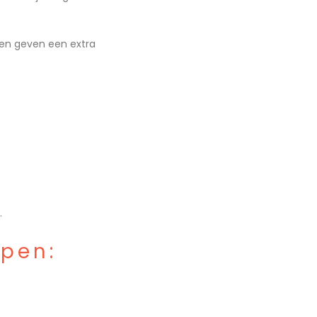
 en geven een extra
.
pen: