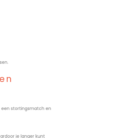
sen.
 en
t een stortingsmatch en
ardoor je langer kunt