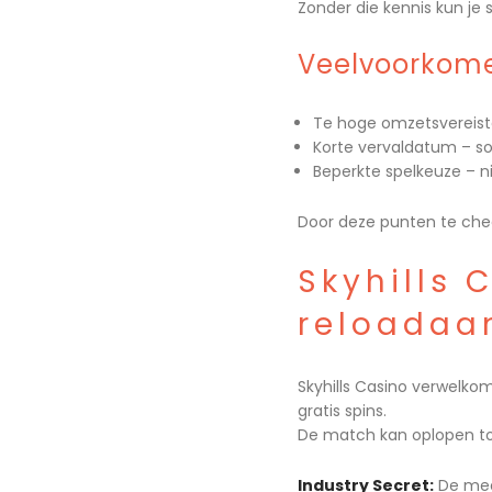
Zonder die kennis kun je
Veelvoorkome
Te hoge omzetsvereist
Korte vervaldatum – s
Beperkte spelkeuze – ni
Door deze punten te chec
Skyhills 
reloadaa
Skyhills Casino verwelko
gratis spins.
De match kan oplopen tot €
Industry Secret:
De mees