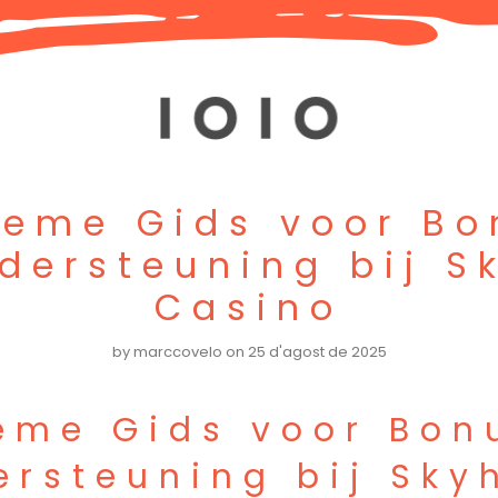
ieme Gids voor B
dersteuning bij Sk
Casino
by
marccovelo
on 25 d'agost de 2025
ieme Gids voor Bon
rsteuning bij Skyh