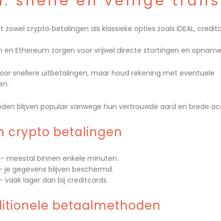
 snelle en veilige tran
t zowel crypto‑betalingen als klassieke opties zoals iDEAL, credit
in en Ethereum zorgen voor vrijwel directe stortingen en opname
oor snellere uitbetalingen, maar houd rekening met eventuele
en.
den blijven populair vanwege hun vertrouwde aard en brede ac
n crypto betalingen
 – meestal binnen enkele minuten.
 je gegevens blijven beschermd.
 vaak lager dan bij creditcards.
ditionele betaalmethoden