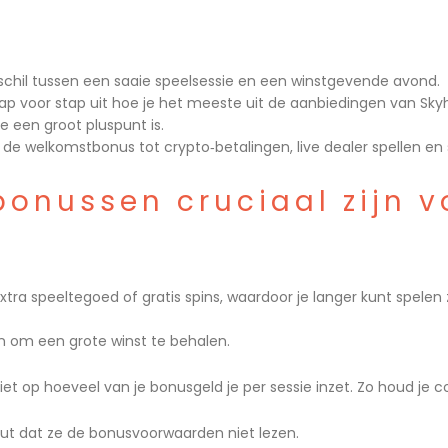
chil tussen een saaie speelsessie en een winstgevende avond.
ap voor stap uit hoe je het meeste uit de aanbiedingen van Skyhi
 een groot pluspunt is.
de welkomstbonus tot crypto‑betalingen, live dealer spellen 
nussen cruciaal zijn v
tra speeltegoed of gratis spins, waardoor je langer kunt spelen 
n om een grote winst te behalen.
miet op hoeveel van je bonusgeld je per sessie inzet. Zo houd je co
ut dat ze de bonusvoorwaarden niet lezen.