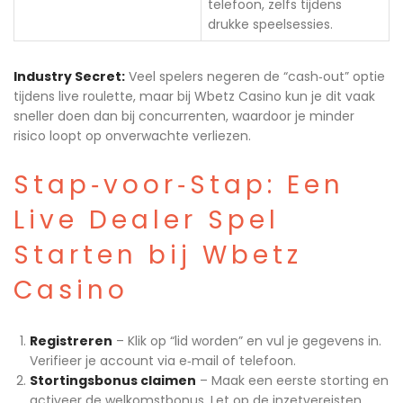
telefoon, zelfs tijdens
drukke speelsessies.
Industry Secret:
Veel spelers negeren de “cash‑out” optie
tijdens live roulette, maar bij Wbetz Casino kun je dit vaak
sneller doen dan bij concurrenten, waardoor je minder
risico loopt op onverwachte verliezen.
Stap‑voor‑Stap: Een
Live Dealer Spel
Starten bij Wbetz
Casino
Registreren
– Klik op “lid worden” en vul je gegevens in.
Verifieer je account via e‑mail of telefoon.
Stortingsbonus claimen
– Maak een eerste storting en
activeer de welkomstbonus. Let op de inzetvereisten