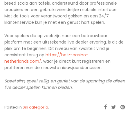
breed scala aan tafels, ondersteund door professionele
croupiers en een gebruiksvriendelijke mobiele interface.
Met de tools voor verantwoord gokken en een 24/7
klantenservice kun je met een gerust hart spelen.
Voor spelers die op zoek zijn naar een betrouwbaar
platform met een uitstekende live dealer ervaring, is dit de
plek om te beginnen. Dit niveau van kwaliteit vind je
consistent terug op
https://betz-casino-
netherlands.com/
, waar je direct kunt registreren en
profiteren van de nieuwste nieuwjaarsbonussen.
Speel slim, speel veilig, en geniet van de spanning die alleen
live dealer spellen kunnen bieden.
Posted in
Sin categoría
.