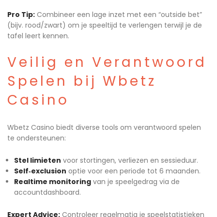
Pro Tip:
Combineer een lage inzet met een “outside bet”
(bijv. rood/zwart) om je speeltijd te verlengen terwijl je de
tafel leert kennen.
Veilig en Verantwoord
Spelen bij Wbetz
Casino
Wbetz Casino biedt diverse tools om verantwoord spelen
te ondersteunen:
Stel limieten
voor stortingen, verliezen en sessieduur.
Self‑exclusion
optie voor een periode tot 6 maanden.
Realtime monitoring
van je speelgedrag via de
accountdashboard.
Expert Advice:
Controleer regelmatig je speelstatistieken