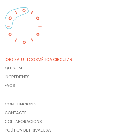
IOIO SALUT I COSMÈTICA CIRCULAR
QUI SOM
INGREDIENTS
FAQS
COM FUNCIONA
CONTACTE
COL·LABORACIONS
POLÍTICA DE PRIVADESA