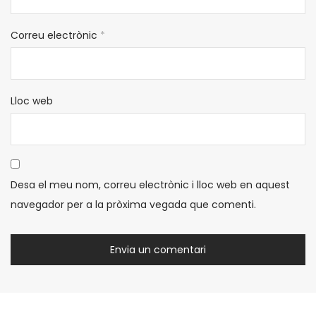
Correu electrònic
*
Lloc web
Desa el meu nom, correu electrònic i lloc web en aquest
navegador per a la pròxima vegada que comenti.