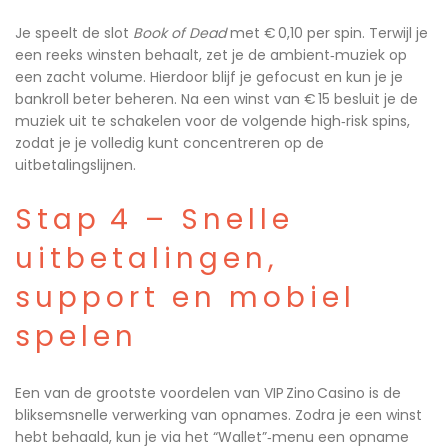
Je speelt de slot
Book of Dead
met € 0,10 per spin. Terwijl je
een reeks winsten behaalt, zet je de ambient‑muziek op
een zacht volume. Hierdoor blijf je gefocust en kun je je
bankroll beter beheren. Na een winst van € 15 besluit je de
muziek uit te schakelen voor de volgende high‑risk spins,
zodat je je volledig kunt concentreren op de
uitbetalingslijnen.
Stap 4 – Snelle
uitbetalingen,
support en mobiel
spelen
Een van de grootste voordelen van VIP Zino Casino is de
bliksemsnelle verwerking van opnames. Zodra je een winst
hebt behaald, kun je via het “Wallet”‑menu een opname