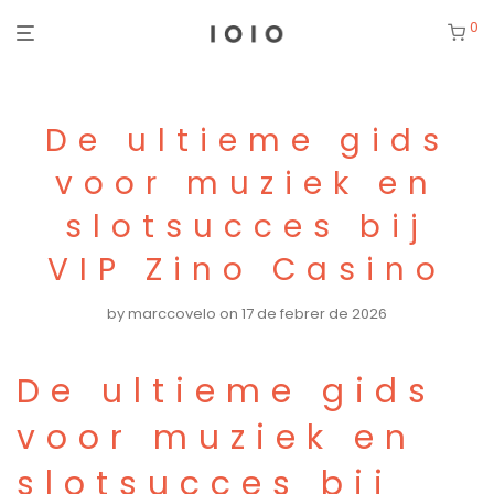
0
De ultieme gids
voor muziek en
slotsucces bij
VIP Zino Casino
by
marccovelo
on 17 de febrer de 2026
De ultieme gids
voor muziek en
slotsucces bij