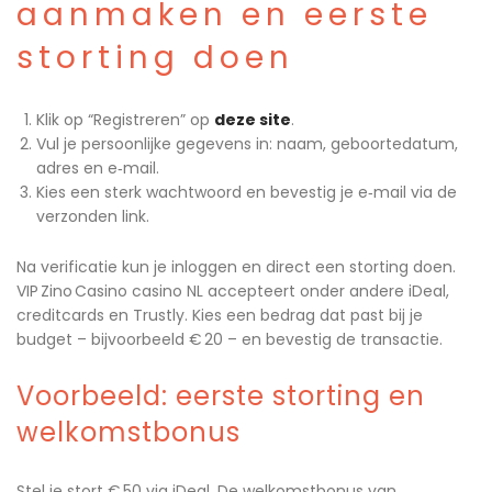
aanmaken en eerste
storting doen
Klik op “Registreren” op
deze site
.
Vul je persoonlijke gegevens in: naam, geboortedatum,
adres en e‑mail.
Kies een sterk wachtwoord en bevestig je e‑mail via de
verzonden link.
Na verificatie kun je inloggen en direct een storting doen.
VIP Zino Casino casino NL accepteert onder andere iDeal,
creditcards en Trustly. Kies een bedrag dat past bij je
budget – bijvoorbeeld € 20 – en bevestig de transactie.
Voorbeeld: eerste storting en
welkomstbonus
Stel je stort € 50 via iDeal. De welkomstbonus van