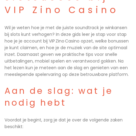
VIP Zino Casino
Wil je weten hoe je met de juiste soundtrack je winkansen
bij slots kunt verhogen? In deze gids leer je stap voor stap
hoe je je account bij VIP Zino Casino opzet, welke bonussen
je kunt claimen, en hoe je de muziek van de site optimaal
inzet. Daarnaast geven we praktische tips voor snelle
uitbetalingen, mobiel spelen en verantwoord gokken. Na
het lezen kun je meteen aan de slag en genieten van een
meeslepende spelervaring op deze betrouwbare platform.
Aan de slag: wat je
nodig hebt
Voordat je begint, zorg je dat je over de volgende zaken
beschikt: