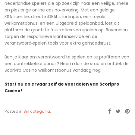
Nederlandse spelers die op zoek zijn naar een veilige, snelle
en plezierige online casino‑ervaring. Met een geldige
KSA‑licentie, directe iDEAL‑stortingen, een royale
welkomstbonus, en een uitgebreid spelaanbod, lost dit
platform de grootste frustraties van spelers op. Bovendien
zorgen de responsieve klantenservice en de
verantwoord‑spelen tools voor extra gemoedsrust.
Ben je klaar om verantwoord te spelen en te profiteren van
een aantrekkelijke bonus? Neem dan de stap en ontdek de
ScoriPro Casino welkomstbonus vandaag nog.
Start nu en ervaar zelf de voordelen van Scoripro
Casino!
Posted in
Sin categoría
.