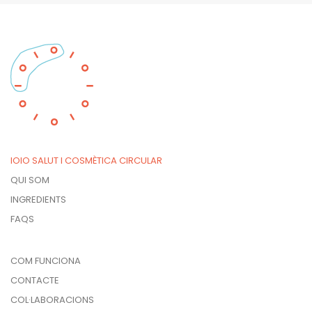
IOIO SALUT I COSMÈTICA CIRCULAR
QUI SOM
INGREDIENTS
FAQS
COM FUNCIONA
CONTACTE
COL·LABORACIONS