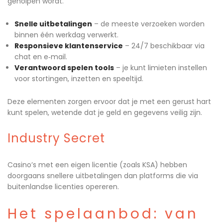
geholpen wordt.
Snelle uitbetalingen
– de meeste verzoeken worden
binnen één werkdag verwerkt.
Responsieve klantenservice
– 24/7 beschikbaar via
chat en e‑mail.
Verantwoord spelen tools
– je kunt limieten instellen
voor stortingen, inzetten en speeltijd.
Deze elementen zorgen ervoor dat je met een gerust hart
kunt spelen, wetende dat je geld en gegevens veilig zijn.
Industry Secret
Casino’s met een eigen licentie (zoals KSA) hebben
doorgaans snellere uitbetalingen dan platforms die via
buitenlandse licenties opereren.
Het spelaanbod: van