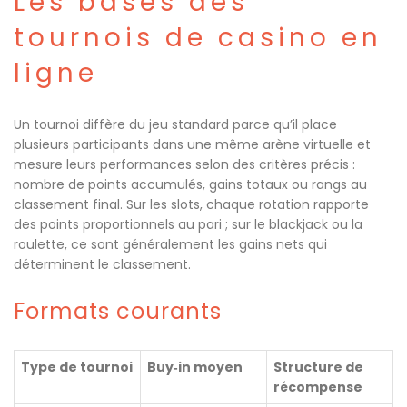
Les bases des
tournois de casino en
ligne
Un tournoi diffère du jeu standard parce qu’il place
plusieurs participants dans une même arène virtuelle et
mesure leurs performances selon des critères précis :
nombre de points accumulés, gains totaux ou rangs au
classement final. Sur les slots, chaque rotation rapporte
des points proportionnels au pari ; sur le blackjack ou la
roulette, ce sont généralement les gains nets qui
déterminent le classement.
Formats courants
Type de tournoi
Buy‑in moyen
Structure de
récompense