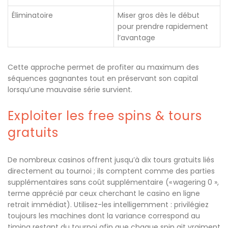
Éliminatoire
Miser gros dès le début
pour prendre rapidement
l’avantage
Cette approche permet de profiter au maximum des
séquences gagnantes tout en préservant son capital
lorsqu’une mauvaise série survient.
Exploiter les free spins & tours
gratuits
De nombreux casinos offrent jusqu’à dix tours gratuits liés
directement au tournoi ; ils comptent comme des parties
supplémentaires sans coût supplémentaire (« wagering 0 »,
terme apprécié par ceux cherchant le casino en ligne
retrait immédiat). Utilisez-les intelligemment : privilégiez
toujours les machines dont la variance correspond au
timing restant du tournoi afin que chaque spin ait vraiment