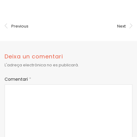
Previous
Next
Deixa un comentari
L'adreça electrònica no es publicarà.
Comentari
*