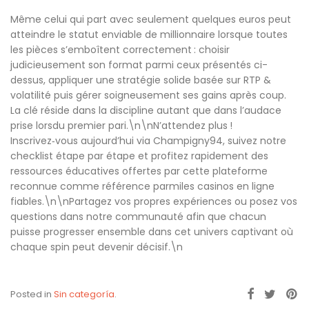
Même celui qui part avec seulement quelques euros peut
atteindre le statut enviable de millionnaire lorsque toutes
les pièces s’emboîtent correctement : choisir
judicieusement son format parmi ceux présentés ci-
dessus, appliquer une stratégie solide basée sur RTP &
volatilité puis gérer soigneusement ses gains après coup.
La clé réside dans la discipline autant que dans l’audace
prise lorsdu premier pari.\n\nN’attendez plus !
Inscrivez‑vous aujourd’hui via Champigny94, suivez notre
checklist étape par étape et profitez rapidement des
ressources éducatives offertes par cette plateforme
reconnue comme référence parmiles casinos en ligne
fiables.\n\nPartagez vos propres expériences ou posez vos
questions dans notre communauté afin que chacun
puisse progresser ensemble dans cet univers captivant où
chaque spin peut devenir décisif.\n
Posted in
Sin categoría
.