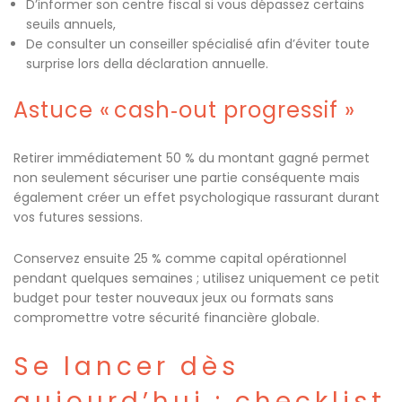
D’informer son centre fiscal si vous dépassez certains
seuils annuels,
De consulter un conseiller spécialisé afin d’éviter toute
surprise lors della déclaration annuelle.
Astuce « cash‑out progressif »
Retirer immédiatement 50 % du montant gagné permet
non seulement sécuriser une partie conséquente mais
également créer un effet psychologique rassurant durant
vos futures sessions.
Conservez ensuite 25 % comme capital opérationnel
pendant quelques semaines ; utilisez uniquement ce petit
budget pour tester nouveaux jeux ou formats sans
compromettre votre sécurité financière globale.
Se lancer dès
aujourd’hui : checklist