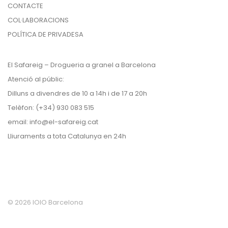
CONTACTE
COL·LABORACIONS
POLÍTICA DE PRIVADESA
El Safareig – Drogueria a granel a Barcelona
Atenció al públic:
Dilluns a divendres de 10 a 14h i de 17 a 20h
Telèfon: (+34) 930 083 515
email:
info@el-safareig.cat
Lliuraments a tota Catalunya en 24h
©
2026
IOIO Barcelona