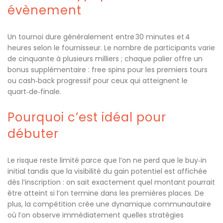
évènement
Un tournoi dure généralement entre 30 minutes et 4
heures selon le fournisseur. Le nombre de participants varie
de cinquante à plusieurs milliers ; chaque palier offre un
bonus supplémentaire : free spins pour les premiers tours
ou cash‑back progressif pour ceux qui atteignent le
quart‑de‑finale.
Pourquoi c’est idéal pour
débuter
Le risque reste limité parce que l’on ne perd que le buy‑in
initial tandis que la visibilité du gain potentiel est affichée
dès l’inscription : on sait exactement quel montant pourrait
être atteint si l’on termine dans les premières places. De
plus, la compétition crée une dynamique communautaire
où l’on observe immédiatement quelles stratégies