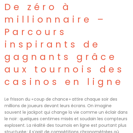
De zéro à
millionnaire –
Parcours
inspirants de
gagnants grâce
aux tournois des
casinos en ligne
Le frisson du « coup de chance » attire chaque soir des
millions de joueurs devant leurs écrans. On imagine
souvent le jackpot qui change la vie comme un éclair dans
le noir : quelques centimes misés et soudain les compteurs
explosent. La réalité des tournois en ligne est pourtant plus
structurée : il s’agit de compétitions chronométrées où