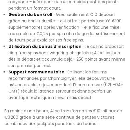
moyenne – idéal pour cumuler rapidement des points
pendant un format court.
Gestion du bankroll
: Avec seulement €10 déposés
grâce au bonus du site – qui offrait parfois jusqu’à €100
supplémentaires après vérification – elle fixa une mise
maximale de €0,25 par spin afin de garder suffisamment
de tours pour exploiter ses free spins.
Utilisation du bonus d’inscription
: Le casino proposait
cinq free spins sans wagering obligatoire ; Alice les joua
dès le départ et accumula déjà +250 points avant même
son premier pari réel.
Support communautaire
: En lisant les forums
recommandés par Champigny94 elle découvrit une
astuce cruciale : jouer pendant l’heure creuse (02h–04h
GMT) réduit la latence serveur et donne parfois un
avantage technique mineur mais décisif.
En moins d’une heure, Alice transforma ses €10 initiaux en
€3 200 grâce à une série continue de petites victoires
combinées aux jackpots ponctuels du tournoi.