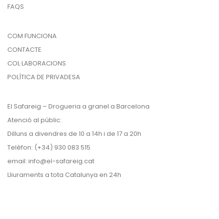
FAQS
COM FUNCIONA
CONTACTE
COL·LABORACIONS
POLÍTICA DE PRIVADESA
El Safareig – Drogueria a granel a Barcelona
Atenció al públic:
Dilluns a divendres de 10 a 14h i de 17 a 20h
Telèfon: (+34) 930 083 515
email:
info@el-safareig.cat
Lliuraments a tota Catalunya en 24h