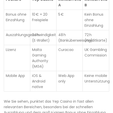
A
B
Bonus ohne
10 € + 20
5 €
Kein Bonus
Einzahlung
Freispiele
ohne
Einzahlung
Auszahlungsgeschwindigkeit
24 h
48 h
72 h
(E‑Wallet)
(Banküberweisung)
(Kreditkarte)
Lizenz
Malta
Curacao
UK Gambling
Gaming
Commission
Authority
(MGA)
Mobile App
iOS &
Web‑App
Keine mobile
Android
only
Unterstützung
native
Wie Sie sehen, punktet das Yep Casino in fast allen
relevanten Bereichen, besonders bei der schnellen
Auszahlung und dem großzügigen Bonus ohne Einzahlung.