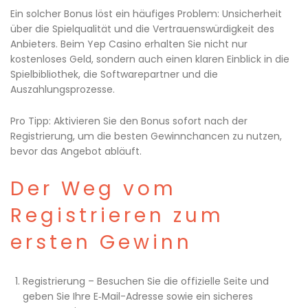
Ein solcher Bonus löst ein häufiges Problem: Unsicherheit
über die Spielqualität und die Vertrauenswürdigkeit des
Anbieters. Beim Yep Casino erhalten Sie nicht nur
kostenloses Geld, sondern auch einen klaren Einblick in die
Spielbibliothek, die Softwarepartner und die
Auszahlungsprozesse.
Pro Tipp: Aktivieren Sie den Bonus sofort nach der
Registrierung, um die besten Gewinnchancen zu nutzen,
bevor das Angebot abläuft.
Der Weg vom
Registrieren zum
ersten Gewinn
Registrierung – Besuchen Sie die offizielle Seite und
geben Sie Ihre E‑Mail-Adresse sowie ein sicheres