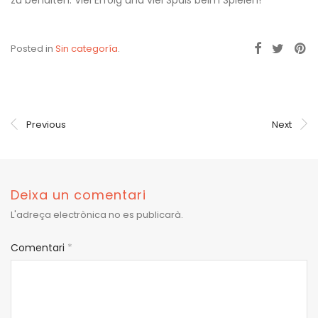
zu behalten. Viel Erfolg und viel Spaß beim Spielen!
Posted in
Sin categoría
.
Previous
Next
Deixa un comentari
L'adreça electrònica no es publicarà.
Comentari
*