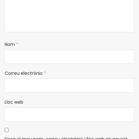
Nom
*
Correu electrònic
*
Lloc web