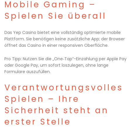
Mobile Gaming –
Spielen Sie überall
Das Yep Casino bietet eine vollständig optimierte mobile
Plattform. Sie benötigen keine zusätzliche App; der Browser
öffnet das Casino in einer responsiven Oberfläche.
Pro Tipp: Nutzen Sie die „One‑Tap“-Einzahlung per Apple Pay
oder Google Pay, um sofort loszulegen, ohne lange
Formulare auszufüllen.
Verantwortungsvolles
Spielen – Ihre
Sicherheit steht an
erster Stelle