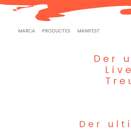
MARCA
PRODUCTES
MANIFEST
Der u
Liv
Tre
Der ult