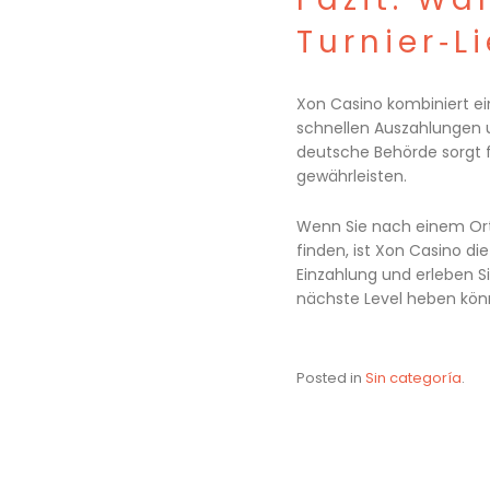
Turnier‑L
Xon Casino kombiniert ei
schnellen Auszahlungen 
deutsche Behörde sorgt f
gewährleisten.
Wenn Sie nach einem Ort
finden, ist Xon Casino d
Einzahlung und erleben S
nächste Level heben kön
Posted in
Sin categoría
.