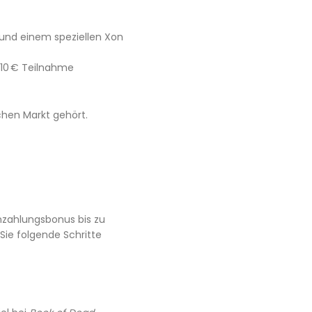
 und einem speziellen Xon
,10 € Teilnahme
chen Markt gehört.
nzahlungsbonus bis zu
Sie folgende Schritte