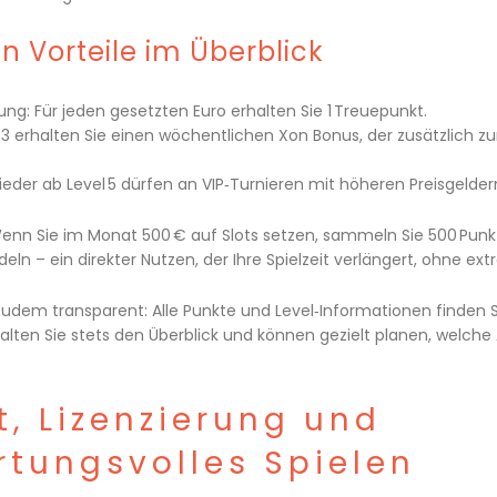
n Vorteile im Überblick
g: Für jeden gesetzten Euro erhalten Sie 1 Treuepunkt.
l 3 erhalten Sie einen wöchentlichen Xon Bonus, der zusätzlich 
glieder ab Level 5 dürfen an VIP‑Turnieren mit höheren Preisgelde
 Wenn Sie im Monat 500 € auf Slots setzen, sammeln Sie 500 Punkt
eln – ein direkter Nutzen, der Ihre Spielzeit verlängert, ohne extr
dem transparent: Alle Punkte und Level‑Informationen finden S
lten Sie stets den Überblick und können gezielt planen, welche
t, Lizenzierung und
tungsvolles Spielen