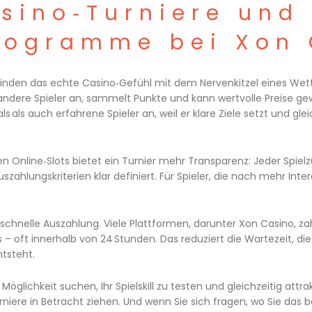
sino‑Turniere und
rogramme bei Xon 
binden das echte Casino‑Gefühl mit dem Nervenkitzel eines Wettk
 andere Spieler an, sammelt Punkte und kann wertvolle Preise g
s ​als auch erfahrene Spieler an, weil er klare Ziele setzt und glei
en Online‑Slots bietet ein Turnier mehr Transparenz: Jeder Spielzu
szahlungskriterien klar definiert. Für Spieler, die nach mehr Inter
die schnelle Auszahlung. Viele Plattformen, darunter Xon Casino, 
 – oft innerhalb von 24 Stunden. Das reduziert die Wartezeit, d
tsteht.
öglichkeit suchen, Ihr Spielskill zu testen und gleichzeitig attra
rniere in Betracht ziehen. Und wenn Sie sich fragen, wo Sie das be