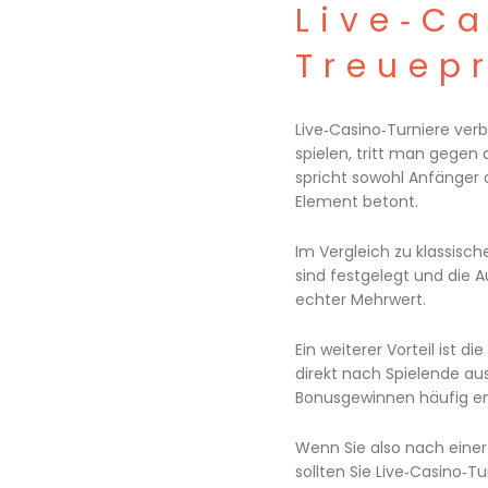
Live‑Ca
Treuep
Live‑Casino‑Turniere ver
spielen, tritt man gegen
spricht sowohl Anfänger al
Element betont.
Im Vergleich zu klassisch
sind festgelegt und die Au
echter Mehrwert.
Ein weiterer Vorteil ist 
direkt nach Spielende aus
Bonusgewinnen häufig en
Wenn Sie also nach einer M
sollten Sie Live‑Casino‑Tu