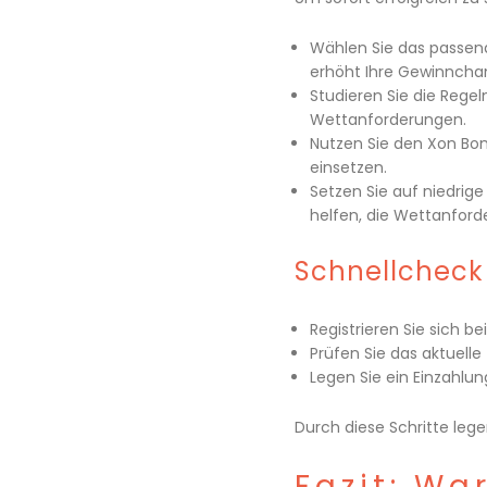
Wählen Sie das passende
erhöht Ihre Gewinncha
Studieren Sie die Regeln
Wettanforderungen.
Nutzen Sie den Xon Bon
einsetzen.
Setzen Sie auf niedrige 
helfen, die Wettanforde
Schnellcheck 
Registrieren Sie sich 
Prüfen Sie das aktuelle
Legen Sie ein Einzahlu
Durch diese Schritte lege
Fazit: Wa