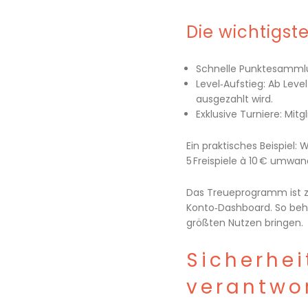
Die wichtigste
Schnelle Punktesammlun
Level‑Aufstieg: Ab Leve
ausgezahlt wird.
Exklusive Turniere: Mit
Ein praktisches Beispiel:
5 Freispiele à 10 € umwand
Das Treueprogramm ist zu
Konto‑Dashboard. So beha
größten Nutzen bringen.
Sicherhei
verantwor