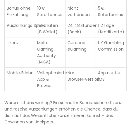
Bonus ohne
10 €
Nicht
5 €
Einzahlung
Sofortbonus
vorhanden
Sofortbonus
Auszahlungs‑Speed
15 Minuten
24‑48 Stunden
1‑2 Tage
(E‑Wallet)
(Bank)
(Kreditkarte)
Lizenz
Malta
Curacao
UK Gambling
Gaming
eGaming
Commission
Authority
(MGA)
Mobile‑Erlebnis
Voll‑optimierte
Nur
App nur für
App &
Browser‑Version
iOS
Browser
Warum ist das wichtig? Ein schneller Bonus, sichere Lizenz
und rasche Auszahlungen erhöhen die Chance, dass du
dich auf das Wesentliche konzentrieren kannst – das
Gewinnen von Jackpots.