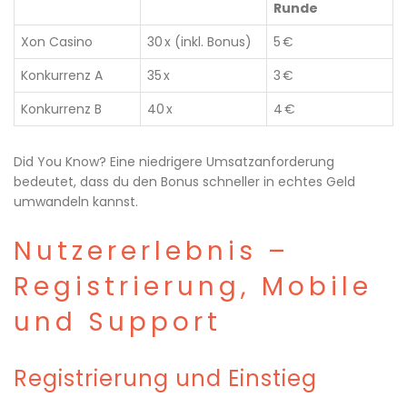
Runde
Xon Casino
30 x (inkl. Bonus)
5 €
Konkurrenz A
35 x
3 €
Konkurrenz B
40 x
4 €
Did You Know? Eine niedrigere Umsatzanforderung
bedeutet, dass du den Bonus schneller in echtes Geld
umwandeln kannst.
Nutzererlebnis –
Registrierung, Mobile
und Support
Registrierung und Einstieg