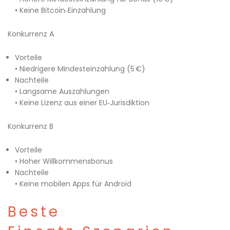
• Keine Bitcoin‑Einzahlung
Konkurrenz A
Vorteile
• Niedrigere Mindesteinzahlung (5 €)
Nachteile
• Langsame Auszahlungen
• Keine Lizenz aus einer EU‑Jurisdiktion
Konkurrenz B
Vorteile
• Hoher Willkommensbonus
Nachteile
• Keine mobilen Apps für Android
Beste