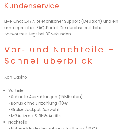
Kundenservice
Live‑Chat 24/7, telefonischer Support (Deutsch) und ein
umfangreiches FAQ‑Portal. Die durchschnittliche
Antwortzeit liegt bei 30 Sekunden.
Vor‑ und Nachteile –
Schnellüberblick
Xon Casino
Vorteile
• Schnelle Auszahlungen (15 Minuten)
• Bonus ohne Einzahlung (10 €)
• Große Jackpot‑Auswahl
• MGA‑Lizenz & RNG‑Audits
Nachteile
• Höhere Mindesteinzahlung für Bonus (10 €)