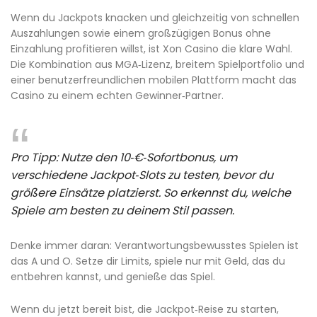
Wenn du Jackpots knacken und gleichzeitig von schnellen
Auszahlungen sowie einem großzügigen Bonus ohne
Einzahlung profitieren willst, ist Xon Casino die klare Wahl.
Die Kombination aus MGA‑Lizenz, breitem Spielportfolio und
einer benutzerfreundlichen mobilen Plattform macht das
Casino zu einem echten Gewinner‑Partner.
Pro Tipp: Nutze den 10‑€‑Sofortbonus, um
verschiedene Jackpot‑Slots zu testen, bevor du
größere Einsätze platzierst. So erkennst du, welche
Spiele am besten zu deinem Stil passen.
Denke immer daran: Verantwortungsbewusstes Spielen ist
das A und O. Setze dir Limits, spiele nur mit Geld, das du
entbehren kannst, und genieße das Spiel.
Wenn du jetzt bereit bist, die Jackpot‑Reise zu starten,