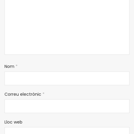
Nom
*
Correu electrònic
*
Lloc web