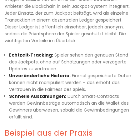
Anbieter die Blockchain in sein Jackpot‑System integriert.
Jeder Einsatz, der zum Jackpot beiträgt, wird als einzelne
Transaktion in einem dezentralen Ledger gespeichert.
Dieser Ledger ist öffentlich einsehbar, jedoch anonym,
sodass die Privatsphäre der Spieler geschützt bleibt. Die
wichtigsten Vorteile im Überblick:
Echtzeit‑Tracking:
Spieler sehen den genauen Stand
des Jackpots, ohne auf Schätzungen oder verzögerte
Updates zu vertrauen.
Unveränderliche Historie:
Einmal gespeicherte Daten
können nicht manipuliert werden – das erhöht das
Vertrauen in die Fairness des Spiels.
Schnelle Auszahlungen:
Durch Smart‑Contracts
werden Gewinnbeträge automatisch an die Wallet des
Gewinners überwiesen, sobald die Gewinnbedingungen
erfüllt sind.
Beispiel aus der Praxis