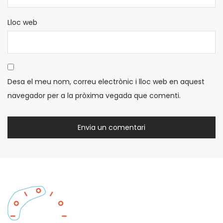
Lloc web
Desa el meu nom, correu electrònic i lloc web en aquest
navegador per a la pròxima vegada que comenti.