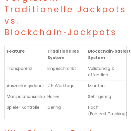
Traditionelle Jackpots
vs.
Blockchain‑Jackpots
Feature
Traditionelles
Blockchain‑basier
System
System
Transparenz
Eingeschränkt
Vollständig &
öffentlich
Auszahlungsdauer
2‑5 Werktage
Minuten
Manipulationsrisiko
Höher
Sehr gering
Spieler‑Kontrolle
Gering
Hoch
(Echtzeit‑Tracking)