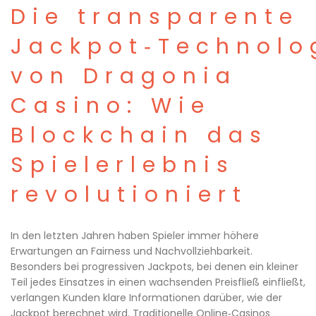
Die transparente
Jackpot‑Technolo
von Dragonia
Casino: Wie
Blockchain das
Spielerlebnis
revolutioniert
In den letzten Jahren haben Spieler immer höhere
Erwartungen an Fairness und Nachvollziehbarkeit.
Besonders bei progressiven Jackpots, bei denen ein kleiner
Teil jedes Einsatzes in einen wachsenden Preisfließ einfließt,
verlangen Kunden klare Informationen darüber, wie der
Jackpot berechnet wird. Traditionelle Online‑Casinos