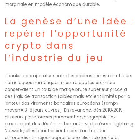
marginale en modèle économique durable.
La genèse d’une idée :
repérer l’opportunité
crypto dans
l’industrie du jeu
L’analyse comparative entre les casinos terrestres et leurs
homologues numériques montre que les premiers
conservaient un taux de marge brute supérieur grâce à
des frais de transaction faibles mais étaient limités par la
lenteur des virements bancaires européens (temps
moyen = 3–5 jours ouvrés). En revanche, dès 2018‑2019,
plusieurs plateformes purement cryptographiques
proposaient des dépôts instantanés via le réseau Lightning
Network ; elles bénéficiaient alors d’un facteur
différenciant majeur auprès d’une clientèle jeune et