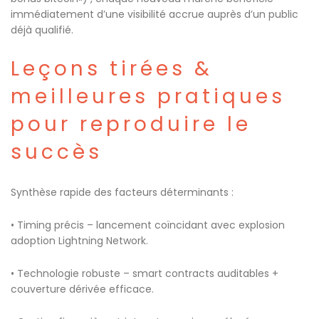
immédiatement d’une visibilité accrue auprès d’un public
déjà qualifié.
Leçons tirées &
meilleures pratiques
pour reproduire le
succès
Synthèse rapide des facteurs déterminants :
• Timing précis – lancement coïncidant avec explosion
adoption Lightning Network.
• Technologie robuste – smart contracts auditables +
couverture dérivée efficace.