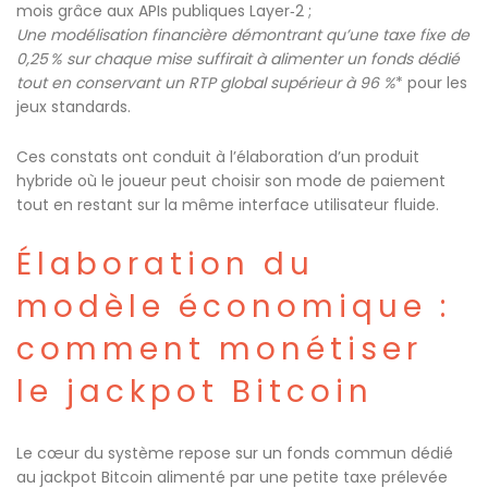
mois grâce aux APIs publiques Layer‑2 ;
Une modélisation financière démontrant qu’une taxe fixe de
0,25 %
sur chaque mise suffirait à alimenter un fonds dédié
tout en conservant un RTP global supérieur à
96 %
* pour les
jeux standards.
Ces constats ont conduit à l’élaboration d’un produit
hybride où le joueur peut choisir son mode de paiement
tout en restant sur la même interface utilisateur fluide.
Élaboration du
modèle économique :
comment monétiser
le jackpot Bitcoin
Le cœur du système repose sur un fonds commun dédié
au jackpot Bitcoin alimenté par une petite taxe prélevée