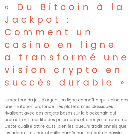
« Du Bitcoin à la
Jackpot :
Comment un
casino en ligne
a transformé une
vision crypto en
succès durable »
Le secteur du jeu d’argent en ligne connaît depuis cinq ans
une mutation profonde : les plateformes classiques
rivalisent avec des projets basés sur la blockchain qui
promettent rapidité des paiements et anonymat renforcé.
Cette dualité attire aussi bien les joueurs traditionnels que
les adeptes du portefeuille numérique, créant un bassin