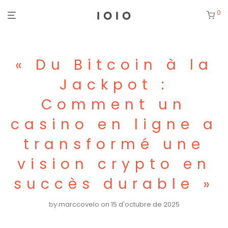
0
« Du Bitcoin à la
Jackpot :
Comment un
casino en ligne a
transformé une
vision crypto en
succès durable »
by
marccovelo
on 15 d'octubre de 2025