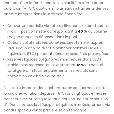
Pour protéger le fonds contre la volatilité extrême propre
au Bitcoin (~±15 % quotidien), plusieurs instruments dérivés
ont été intégrés dans la stratégie financière :
Couverture partielle via futures Binance expirant tous les
mois — position nette correspondant à
40 %
du volume
moyen quotidien déposée dans le pool ;
Options collatéralisées achetées directement auprès
CME Group afin de fixer un plancher minimal (€500k
équivalent BTC) pendant périodes baissières prolongées ;
Réserves liquides obligatoires maintenues dans USDT
stablecoins représentant exactement
12 %
du capital
total géré afin faciliter paiements immédiats sans
conversion on‑chain coûteuse.*
Des seuils internes déclenchent automatiquement alertes
lorsqu’une variation dépasse ±8 % sur vingt quatre heures
consécutives ou lorsque le ratio couverture chute sous
60
%
. Dans ces cas là , l’équipe rééquilibre immédiatement via
achats spot ou vente partielle selon tendance