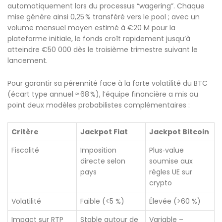
automatiquement lors du processus “wagering”. Chaque
mise génère ainsi 0,25 % transféré vers le pool ; avec un
volume mensuel moyen estimé à €20 M pour la
plateforme initiale, le fonds croît rapidement jusqu’à
atteindre €50 000 dès le troisième trimestre suivant le
lancement.
Pour garantir sa pérennité face à la forte volatilité du BTC
(écart type annuel ≈ 68 %), l’équipe financière a mis au
point deux modèles probabilistes complémentaires :
Critère
Jackpot Fiat
Jackpot Bitcoin
Fiscalité
Imposition
Plus‑value
directe selon
soumise aux
pays
règles UE sur
crypto
Volatilité
Faible (<5 %)
Élevée (>60 %)
Impact sur RTP
Stable autour de
Variable –