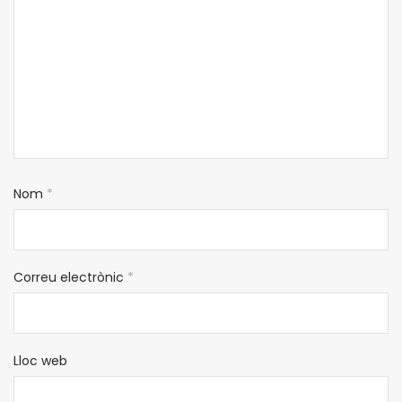
Nom
*
Correu electrònic
*
Lloc web