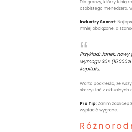
Dla graczy, którzy lubią 
osobistego menedżera, wy
Industry Secret:
Najleps
mniej obciążone, a szans
Przykład: Janek, nowy g
wymogu 30× (15 000 zł
kapitału.
Warto podkreślić, że wszy
skorzystać z aktualnych o
Pro Tip:
Zanim zaakceptuj
wypłacić wygrane.
Różnorodn