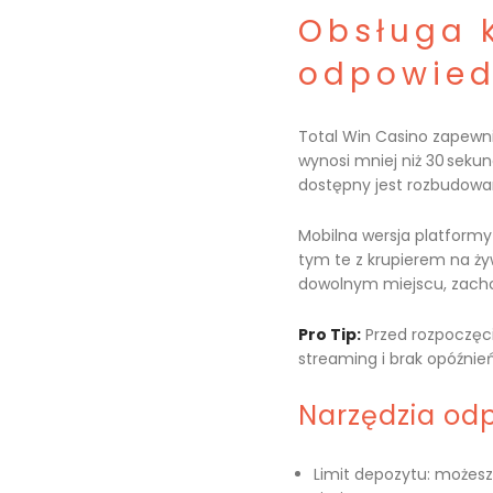
Obsługa k
odpowied
Total Win Casino zapewnia
wynosi mniej niż 30 sekun
dostępny jest rozbudowan
Mobilna wersja platformy 
tym te z krupierem na ż
dowolnym miejscu, zacho
Pro Tip:
Przed rozpoczęci
streaming i brak opóźnień
Narzędzia odp
Limit depozytu: możes