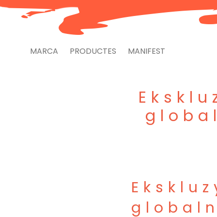
MARCA
PRODUCTES
MANIFEST
Eksklu
globa
Eksklu
globaln