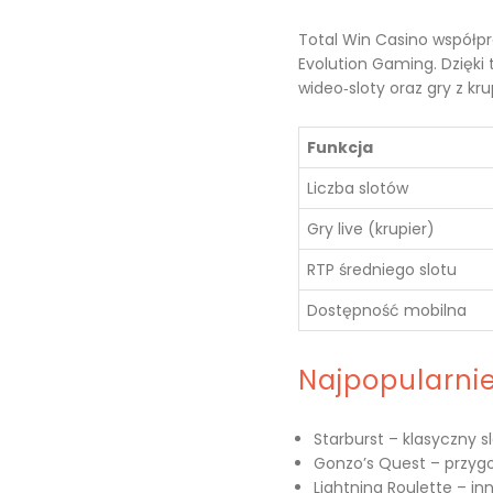
Total Win Casino współp
Evolution Gaming. Dzięki
wideo‑sloty oraz gry z kr
Funkcja
Liczba slotów
Gry live (krupier)
RTP średniego slotu
Dostępność mobilna
Najpopularnie
Starburst – klasyczny s
Gonzo’s Quest – przyg
Lightning Roulette – i