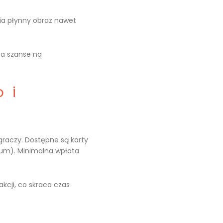
nia płynny obraz nawet
sza szanse na
 i
raczy. Dostępne są karty
reum). Minimalna wpłata
kcji, co skraca czas