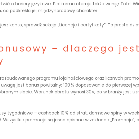
wić o bariery językowe. Platforma oferuje także wersję Total Wi
h, co podkreśla jej międzynarodowy charakter.
esz konto, sprawdź sekcję „Licencje i certyfikaty”. To proste dzia
onusowy – dlaczego jes
y
 z rozbudowanego programu lojalnościowego oraz licznych promo
y uwagę jest bonus powitalny: 100 % dopasowanie do pierwszej wp
ranym slocie. Warunek obrotu wynosi 30×, co w branży jest uz
y tygodniowe – cashback 10 % od strat, darmowe spiny w weeke
zł. Wszystkie promocje są jasno opisane w zakładce „Promocje”, 