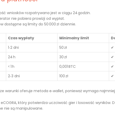
zość wniosków rozpatrywana jest w ciągu 24 godzin.
rator nie pobiera prowizji od wypłat.
ów dostępne są limity do 50 000 zł dziennie.
Czas wypłaty
Minimalny limit
D
1‑2 dni
50 zł
✔
24 h
30 zł
✔
< 1 h
0,001 BTC
✔
2‑3 dni
100 zł
✔
ze warunki oferuje metoda e‑wallet, ponieważ wymaga najmniej
t eCOGRA, który potwierdza uczciwość gier i losowość wyników.
e nie są manipulowane.