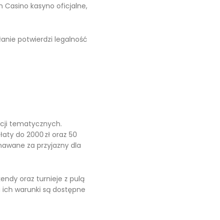
n Casino kasyno oficjalne,
łanie potwierdzi legalność
t
cji tematycznych.
łaty do 2000 zł oraz 50
nawane za przyjazny dla
ndy oraz turnieje z pulą
a ich warunki są dostępne