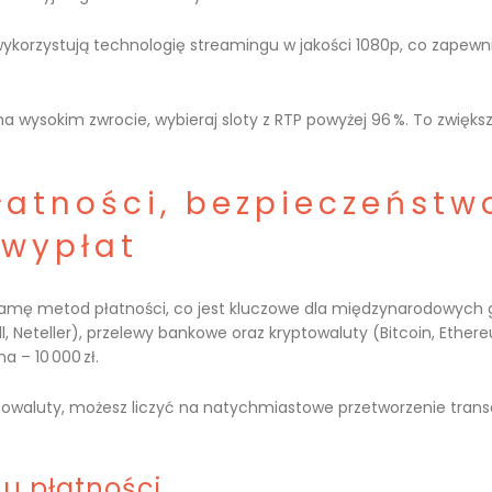
wykorzystują technologię streamingu w jakości 1080p, co zapew
i na wysokim zwrocie, wybieraj sloty z RTP powyżej 96 %. To zwięk
atności, bezpieczeństwo
 wypłat
gamę metod płatności, co jest kluczowe dla międzynarodowych g
ill, Neteller), przelewy bankowe oraz kryptowaluty (Bitcoin, Ethe
a – 10 000 zł.
owaluty, możesz liczyć na natychmiastowe przetworzenie transa
u płatności