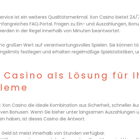
ervice ist ein weiteres Qualitätsmerkmal. Xon Casino bietet 24/7
mfangreiches FAQ‑Portal. Fragen zu Ein- und Auszahlungen, Bo
erden in der Regel innerhalb von Minuten beantwortet.
sino großen Wert auf verantwortungsvolles Spielen. Sie können t
gslimits festlegen und erhalten regelmäßige Spielstatistiken, u
n Casino als Lösung für I
bleme
on Casino die ideale Kombination aus Sicherheit, schneller Au
tiven Bonusen. Wenn Sie bisher unter langsamen Auszahlungen 
n haben, ist dieses Casino die Antwort.
 Geld ist meist innerhalb von Stunden verfügbar.