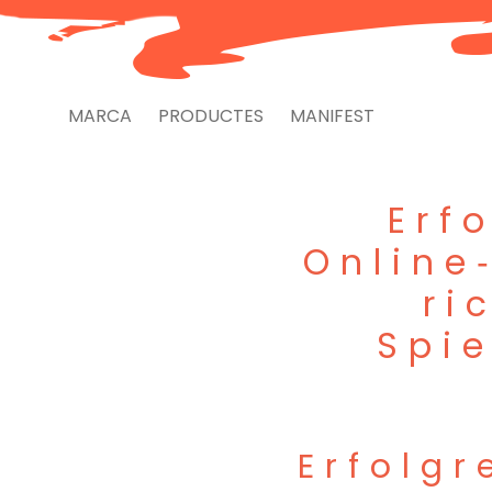
MARCA
PRODUCTES
MANIFEST
Erf
Online
ri
Spie
Erfolgr