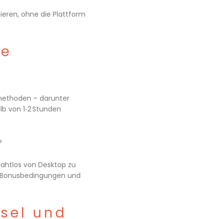
bieren, ohne die Plattform
le
kmethoden – darunter
lb von 1‑2 Stunden
?
nahtlos von Desktop zu
en Bonusbedingungen und
sel und