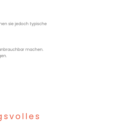
ehen sie jedoch typische
 unbrauchbar machen.
gen.
gsvolles