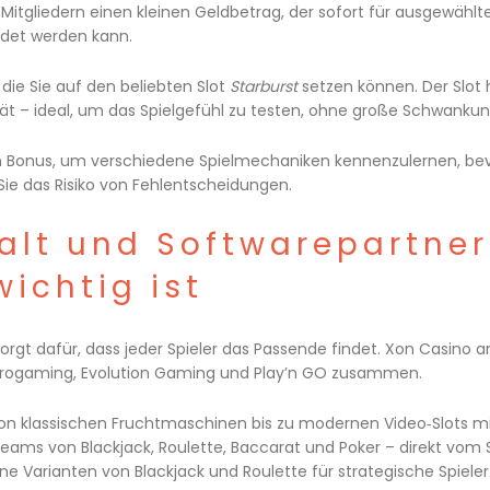
Mitgliedern einen kleinen Geldbetrag, der sofort für ausgewählte
ndet werden kann.
, die Sie auf den beliebten Slot
Starburst
setzen können. Der Slot h
ität – ideal, um das Spielgefühl zu testen, ohne große Schwanku
en Bonus, um verschiedene Spielmechaniken kennenzulernen, bev
Sie das Risiko von Fehlentscheidungen.
falt und Softwarepartne
ichtig ist
o sorgt dafür, dass jeder Spieler das Passende findet. Xon Casino 
icrogaming, Evolution Gaming und Play’n GO zusammen.
, von klassischen Fruchtmaschinen bis zu modernen Video‑Slots m
treams von Blackjack, Roulette, Baccarat und Poker – direkt vom 
ne Varianten von Blackjack und Roulette für strategische Spieler