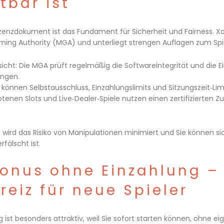
tbar ist
Lizenzdokument ist das Fundament für Sicherheit und Fairness. X
aming Authority (MGA) und unterliegt strengen Auflagen zum Spi
icht: Die MGA prüft regelmäßig die Softwareintegrität und die E
ngen.
e können Selbstausschluss, Einzahlungslimits und Sitzungszeit‑Limi
botenen Slots und Live‑Dealer‑Spiele nutzen einen zertifizierten Z
rd das Risiko von Manipulationen minimiert und Sie können sich
rfälscht ist.
onus ohne Einzahlung –
reiz für neue Spieler
 ist besonders attraktiv, weil Sie sofort starten können, ohne eig