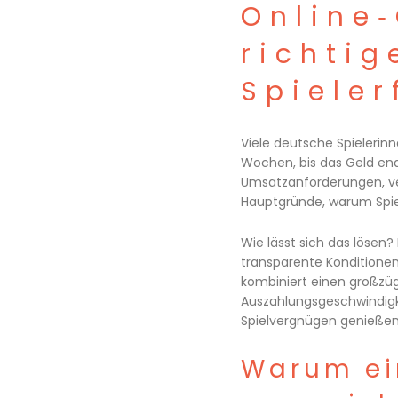
Online
richtig
Spiele
Viele deutsche Spieleri
Wochen, bis das Geld end
Umsatzanforderungen, ver
Hauptgründe, warum Spiele
Wie lässt sich das lösen? 
transparente Konditionen
kombiniert einen großzü
Auszahlungsgeschwindigke
Spielvergnügen genießen,
Warum ein