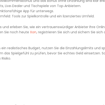
 Willkommensbonus und das Bonus ohne Einzahlung sind klar erkl
ts, Live‑Dealer und Tischspiele von Top‑Anbietern.
unktionsfähige App für unterwegs.
feld: Tools zur Spielkontrolle und ein lizenziertes Umfeld.
us und erleben Sie, wie ein vertrauenswürdiger Anbieter Ihre Onl
en Sie noch heute
Xon
, registrieren Sie sich und sichern Sie si
h ein realistisches Budget, nutzen Sie die Einzahlungslimits und s
m das Spielgefühl zu prüfen, bevor Sie echtes Geld einsetzen. 
Risiko.