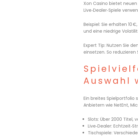
Xon Casino bietet neuen 
Live‑Dealer‑Spiele verwe
Beispiel: Sie erhalten 10 €
und eine niedrige Volatil
Expert Tip: Nutzen Sie d
einsetzen. So reduzieren 
Spielviel
Auswahl w
Ein breites Spielportfoli
Anbietern wie NetEnt, M
Slots: Über 2000 Titel
Live‑Dealer: Echtzeit‑S
Tischspiele: Verschiede