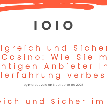
olgreich und Siche
‑Casino: Wie Sie 
chtigen Anbieter I
lerfahrung verbe
by
marccovelo
on 6 de febrer de 2026
eich und Sicher im