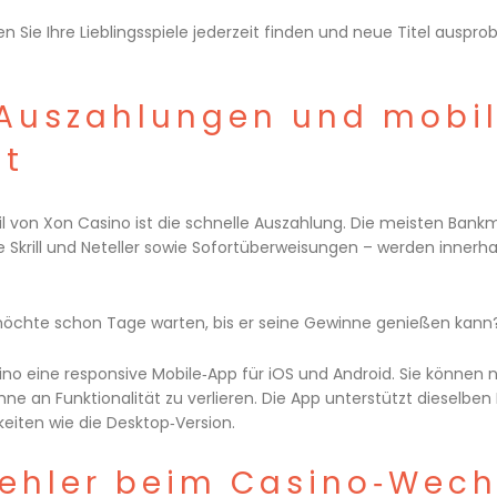
en Sie Ihre Lieblingsspiele jederzeit finden und neue Titel auspro
 Auszahlungen und mobi
ät
il von Xon Casino ist die schnelle Auszahlung. Die meisten Ban
ie Skrill und Neteller sowie Sofortüberweisungen – werden innerha
möchte schon Tage warten, bis er seine Gewinne genießen kann
ino eine responsive Mobile‑App für iOS und Android. Sie können 
e an Funktionalität zu verlieren. Die App unterstützt dieselb
iten wie die Desktop‑Version.
Fehler beim Casino‑Wech