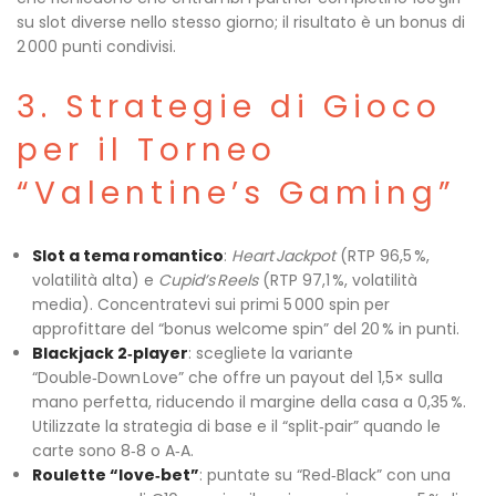
su slot diverse nello stesso giorno; il risultato è un bonus di
2 000 punti condivisi.
3. Strategie di Gioco
per il Torneo
“Valentine’s Gaming”
Slot a tema romantico
:
Heart Jackpot
(RTP 96,5 %,
volatilità alta) e
Cupid’s Reels
(RTP 97,1 %, volatilità
media). Concentratevi sui primi 5 000 spin per
approfittare del “bonus welcome spin” del 20 % in punti.
Blackjack 2‑player
: scegliete la variante
“Double‑Down Love” che offre un payout del 1,5× sulla
mano perfetta, riducendo il margine della casa a 0,35 %.
Utilizzate la strategia di base e il “split‑pair” quando le
carte sono 8‑8 o A‑A.
Roulette “love‑bet”
: puntate su “Red‑Black” con una