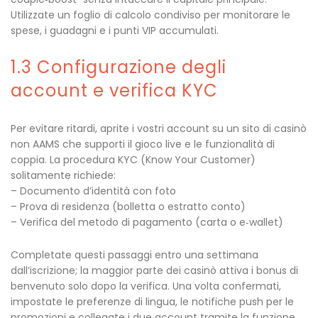
Utilizzate un foglio di calcolo condiviso per monitorare le
spese, i guadagni e i punti VIP accumulati.
1.3 Configurazione degli
account e verifica KYC
Per evitare ritardi, aprite i vostri account su un sito di casinò
non AAMS che supporti il gioco live e le funzionalità di
coppia. La procedura KYC (Know Your Customer)
solitamente richiede:
– Documento d’identità con foto
– Prova di residenza (bolletta o estratto conto)
– Verifica del metodo di pagamento (carta o e‑wallet)
Completate questi passaggi entro una settimana
dall’iscrizione; la maggior parte dei casinò attiva i bonus di
benvenuto solo dopo la verifica. Una volta confermati,
impostate le preferenze di lingua, le notifiche push per le
promozioni e collegate i due account tramite la funzione