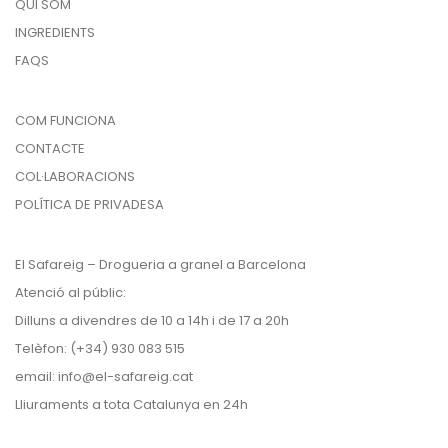
QUI SOM
INGREDIENTS
FAQS
COM FUNCIONA
CONTACTE
COL·LABORACIONS
POLÍTICA DE PRIVADESA
El Safareig – Drogueria a granel a Barcelona
Atenció al públic:
Dilluns a divendres de 10 a 14h i de 17 a 20h
Telèfon: (+34) 930 083 515
email:
info@el-safareig.cat
Lliuraments a tota Catalunya en 24h