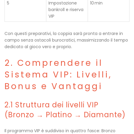
5
Impostazione
10 min
bankroll e riserva
VIP
Con questi preparativi, la coppia sarà pronta a entrare in
campo senza ostacoli burocratici, massimizzando il tempo
dedicato al gioco vero e proprio.
2. Comprendere il
Sistema VIP: Livelli,
Bonus e Vantaggi
2.1 Struttura dei livelli VIP
(Bronzo → Platino → Diamante)
Il programma VIP è suddiviso in quattro fasce: Bronzo