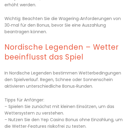
erhöht werden.
Wichtig: Beachten Sie die Wagering‑Anforderungen von
30‑mal für den Bonus, bevor Sie eine Auszahlung
beantragen können.
Nordische Legenden – Wetter
beeinflusst das Spiel
In Nordische Legenden bestimmen Wetterbedingungen
den Spielverlauf. Regen, Schnee oder Sonnenschein
aktivieren unterschiedliche Bonus‑Runden.
Tipps für Anfänger:
– Spielen Sie zunächst mit kleinen Einsätzen, um das
Wettersystem zu verstehen.
– Nutzen Sie den Yep Casino Bonus ohne Einzahlung, um
die Wetter‑Features risikofrei zu testen.