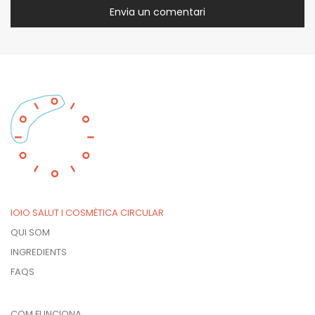
IOIO SALUT I COSMÈTICA CIRCULAR
QUI SOM
INGREDIENTS
FAQS
COM FUNCIONA