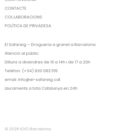
CONTACTE
COL·LABORACIONS
POLÍTICA DE PRIVADESA
El Safareig – Drogueria a granel a Barcelona
Atenció al públic:
Dilluns a divendres de 10 a 14h i de 17 a 20h
Telèfon: (+34) 930 083 515
email:
info@el-safareig.cat
Lliuraments a tota Catalunya en 24h
©
2026
IOIO Barcelona