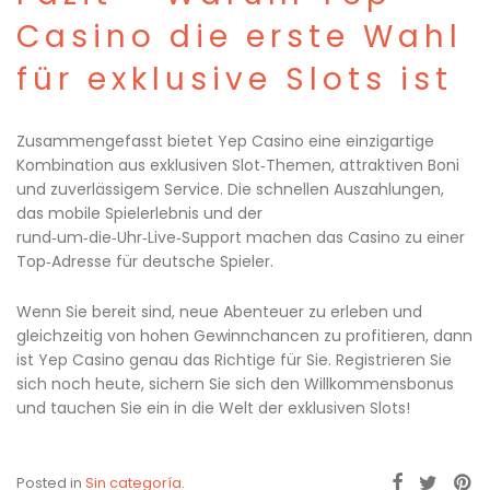
Casino die erste Wahl
für exklusive Slots ist
Zusammengefasst bietet Yep Casino eine einzigartige
Kombination aus exklusiven Slot‑Themen, attraktiven Boni
und zuverlässigem Service. Die schnellen Auszahlungen,
das mobile Spielerlebnis und der
rund‑um‑die‑Uhr‑Live‑Support machen das Casino zu einer
Top‑Adresse für deutsche Spieler.
Wenn Sie bereit sind, neue Abenteuer zu erleben und
gleichzeitig von hohen Gewinnchancen zu profitieren, dann
ist Yep Casino genau das Richtige für Sie. Registrieren Sie
sich noch heute, sichern Sie sich den Willkommensbonus
und tauchen Sie ein in die Welt der exklusiven Slots!
Posted in
Sin categoría
.