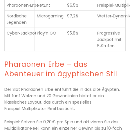
Pharaonen‑Erbe
NetEnt
96,5%
Freispiel‑Multipl
Nordische
Microgaming
97,2%
Wetter‑Dynami
Legenden
Cyber‑Jackpot
Play’n GO
95,8%
Progressive
Jackpot mit
5‑Stufen
Pharaonen‑Erbe – das
Abenteuer im ägyptischen Stil
Der Slot Pharaonen‑Erbe entführt Sie in das alte Ägypten.
Mit fünf Walzen und 20 Gewinnlinien bietet er ein
klassisches Layout, das durch ein spezielles
Freispiel‑Multiplikator‑Reel besticht.
Beispiel: Setzen Sie 0,20 € pro Spin und aktivieren Sie das
Multiplikator‑Reel, kann ein einzelner Gewinn bis zu 10‑fach