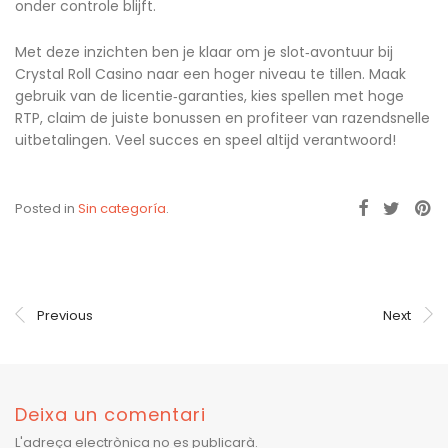
onder controle blijft.
Met deze inzichten ben je klaar om je slot‑avontuur bij
Crystal Roll Casino naar een hoger niveau te tillen. Maak
gebruik van de licentie‑garanties, kies spellen met hoge
RTP, claim de juiste bonussen en profiteer van razendsnelle
uitbetalingen. Veel succes en speel altijd verantwoord!
Posted in
Sin categoría
.
Previous
Next
Deixa un comentari
L'adreça electrònica no es publicarà.