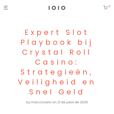
0
Expert Slot
Playbook bij
Crystal Roll
Casino:
Strategieën,
Veiligheid en
Snel Geld
by
marccovelo
on 21 de juliol de 2025