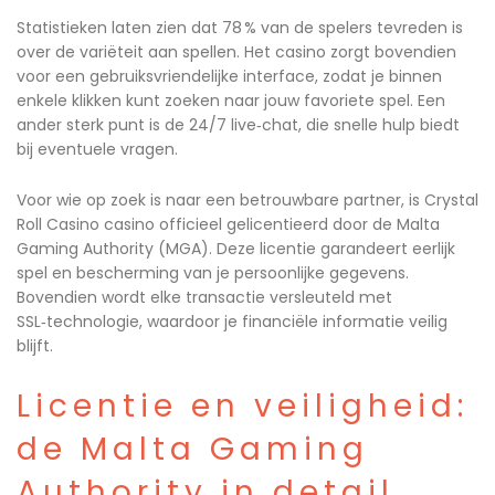
Statistieken laten zien dat 78 % van de spelers tevreden is
over de variëteit aan spellen. Het casino zorgt bovendien
voor een gebruiksvriendelijke interface, zodat je binnen
enkele klikken kunt zoeken naar jouw favoriete spel. Een
ander sterk punt is de 24/7 live‑chat, die snelle hulp biedt
bij eventuele vragen.
Voor wie op zoek is naar een betrouwbare partner, is Crystal
Roll Casino casino officieel gelicentieerd door de Malta
Gaming Authority (MGA). Deze licentie garandeert eerlijk
spel en bescherming van je persoonlijke gegevens.
Bovendien wordt elke transactie versleuteld met
SSL‑technologie, waardoor je financiële informatie veilig
blijft.
Licentie en veiligheid:
de Malta Gaming
Authority in detail