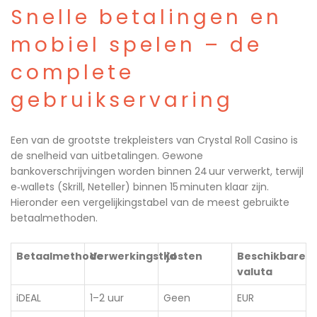
Snelle betalingen en
mobiel spelen – de
complete
gebruikservaring
Een van de grootste trekpleisters van Crystal Roll Casino is
de snelheid van uitbetalingen. Gewone
bankoverschrijvingen worden binnen 24 uur verwerkt, terwijl
e‑wallets (Skrill, Neteller) binnen 15 minuten klaar zijn.
Hieronder een vergelijkingstabel van de meest gebruikte
betaalmethoden.
Betaalmethode
Verwerkingstijd
Kosten
Beschikbare
valuta
iDEAL
1–2 uur
Geen
EUR