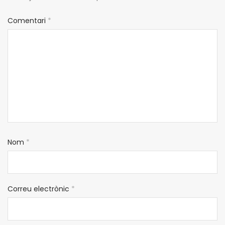
Comentari
*
Nom
*
Correu electrònic
*