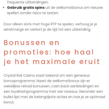
frequente uitbetalingen.
Gebruik gratis spins
uit de welkomstbonus om nieuwe
spellen zonder risico te testen.
Door alleen slots met hoge RTP te spelen, verhoog je je
winstmarge en verkort je de tijd tot een uitbetaling.
Bonussen en
promoties: hoe haal
je het maximale eruit
Crystal Roll Casino staat bekend om een genereus
bonusprogramma. Naast de welkomstbonus zijn er
wekelijkse reload‑bonussen, cash‑back‑aanbiedingen en
een loyaliteitsprogramma met vier niveaus. Hieronder een
bullet‑lijst met de belangrijkste acties en hoe je ze optimaal
benut.