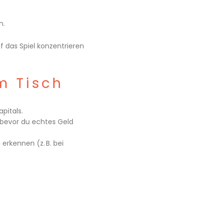
n.
 das Spiel konzentrieren
m Tisch
pitals.
 bevor du echtes Geld
erkennen (z. B. bei