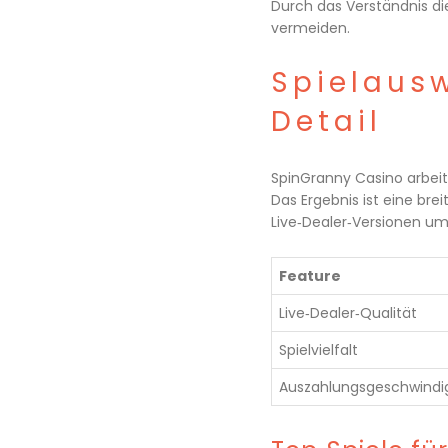
Durch das Verständnis d
vermeiden.
Spielaus
Detail
SpinGranny Casino arbei
Das Ergebnis ist eine bre
Live‑Dealer‑Versionen um
Feature
Live‑Dealer‑Qualität
Spielvielfalt
Auszahlungsgeschwindig