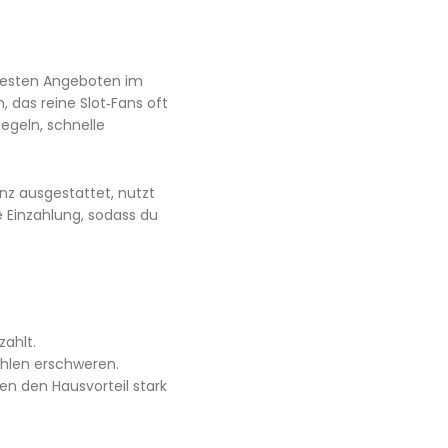
btesten Angeboten im
 das reine Slot‑Fans oft
Regeln, schnelle
enz ausgestattet, nutzt
Einzahlung, sodass du
zahlt.
hlen erschweren.
en den Hausvorteil stark