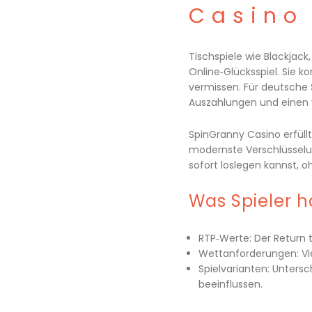
Casino
Tischspiele wie Blackjac
Online‑Glücksspiel. Sie k
vermissen. Für deutsche S
Auszahlungen und einen v
SpinGranny Casino erfüllt
modernste Verschlüsselu
sofort loslegen kannst, o
Was Spieler 
RTP‑Werte: Der Return to 
Wettanforderungen: Vi
Spielvarianten: Untersc
beeinflussen.