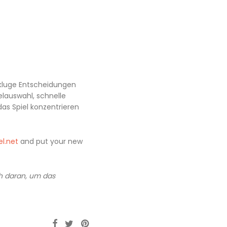
 kluge Entscheidungen
lauswahl, schnelle
as Spiel konzentrieren
l.net
and put your new
ch daran, um das