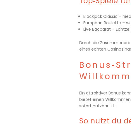
Top‑Spiele für
Blackjack Classic – nied
European Roulette – we
Live Baccarat – Echtzei
Durch die Zusammenarbeit
eines echten Casinos na
Bonus‑Str
Willkomm
Ein attraktiver Bonus kan
bietet einen Willkommens
sofort nutzbar ist.
So nutzt du d