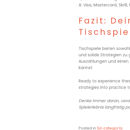
A: Visa, Mastercard, Skrill
Fazit: De
Tischspie
Tischspiele bieten sowoh
und solide Strategien zu
Auszahlungen und einen z
kannst.
Ready to experience thes
strategies into practice 
Denke immer daran, verant
Spielerlebnis langfristig po
Posted in
Sin categoría
.