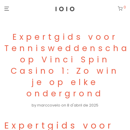
0
Expertgids voor
Tennisweddensch
op Vinci Spin
Casino 1: Zo win
je op elke
ondergrond
by
marccovelo
on 8 d'abril de 2025
Expertgids voor