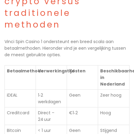
crypto versus
traditionele
methoden
Vinci Spin Casino 1 ondersteunt een breed scala aan
betaalmethoden. Hieronder vind je een vergelijking tussen
de meest gebruikte opties.
Betaalmethode
Verwerkingstijd
Kosten
Beschikbaarh
in
Nederland
iDEAL
1‑2
Geen
Zeer hoog
werkdagen
Creditcard
Direct –
€1‑2
Hoog
24 uur
Bitcoin
< 1 uur
Geen
Stijgend