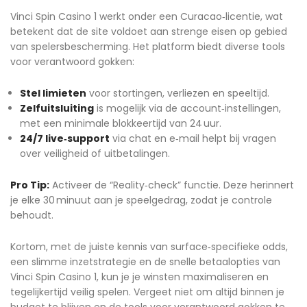
Vinci Spin Casino 1 werkt onder een Curacao‑licentie, wat
betekent dat de site voldoet aan strenge eisen op gebied
van spelersbescherming. Het platform biedt diverse tools
voor verantwoord gokken:
Stel limieten
voor stortingen, verliezen en speeltijd.
Zelfuitsluiting
is mogelijk via de account‑instellingen,
met een minimale blokkeertijd van 24 uur.
24/7 live‑support
via chat en e‑mail helpt bij vragen
over veiligheid of uitbetalingen.
Pro Tip:
Activeer de “Reality‑check” functie. Deze herinnert
je elke 30 minuut aan je speelgedrag, zodat je controle
behoudt.
Kortom, met de juiste kennis van surface‑specifieke odds,
een slimme inzetstrategie en de snelle betaalopties van
Vinci Spin Casino 1, kun je je winsten maximaliseren en
tegelijkertijd veilig spelen. Vergeet niet om altijd binnen je