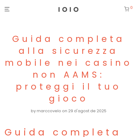
0
Guida completa
alla sicurezza
mobile nei casino
non AAMS:
proteggi il tuo
gioco
by
marccovelo
on 29 d'agost de 2025
Guida completa