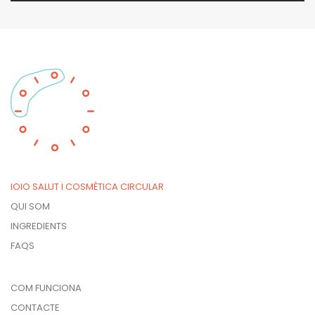
IOIO SALUT I COSMÈTICA CIRCULAR
QUI SOM
INGREDIENTS
FAQS
COM FUNCIONA
CONTACTE