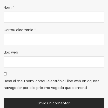
Nom
*
Correu electrònic
*
Lloc web
Desa el meu nom, correu electrònic i lloc web en aquest
navegador per a la pròxima vegada que comenti.