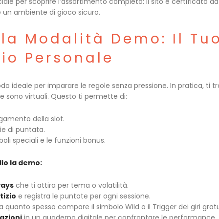
iciale per scoprire l’assortimento completo: il sito è certificato d
 un ambiente di gioco sicuro.
 la Modalità Demo: Il Tu
io Personale
o ideale per imparare le regole senza pressione. In pratica, ti tr
e sono virtuali. Questo ti permette di:
agamento della slot.
ie di puntata.
oli speciali e le funzioni bonus.
lio la demo:
ways
che ti attira per tema o volatilità.
tizio
e registra le puntate per ogni sessione.
a quanto spesso compare il simbolo Wild o il Trigger dei giri gratui
azioni
in un quaderno digitale per confrontare le performance.