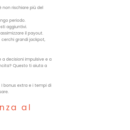
 non rischiare più del
ungo periodo.
sti aggiuntivi.
assimizzare il payout.
se cerchi grandi jackpot,
e a decisioni impulsive e a
ncita? Questo ti aiuta a
 I bonus extra e i tempi di
sare.
nza al