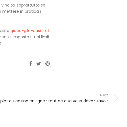
vincita, soprattutto se
 mettere in pratica i
Visita
gioca-gile-casino.it
ente, imposta i tuoi limiti
e.
Next
let du casino en ligne : tout ce que vous devez savoir