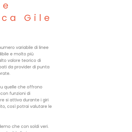
 e
ca Gile
umero variabile di linee
ibile e molto più
lto valore teorico di
pati da provider di punta
rate.
su quelle che offrono
 con funzioni di
 si attiva durante i giri
to, così potrai valutare le
demo che con soldi veri.