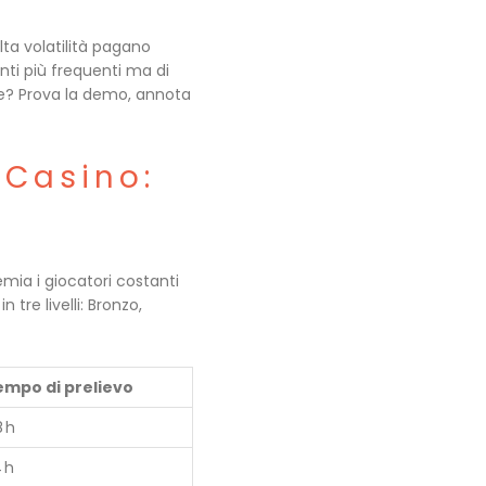
alta volatilità pagano
ti più frequenti ma di
te? Prova la demo, annota
 Casino:
mia i giocatori costanti
 tre livelli: Bronzo,
mpo di prelievo
 h
 h