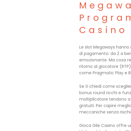
Megawa
Progra
Casino
Le slot Megaways hanno ri
di pagamento: da 2 a ben 
emozionante. Ma cosa rende
ritorno al giocatore (RTP)
come Pragmatic Play e Bl
Se ti chiedi come sceglie
bonus round ricchi e funzi
moltiplicatore tendono a p
gratuiti. Per capire megli
meccaniche senza rischia
Gioca Gile Casino offre u