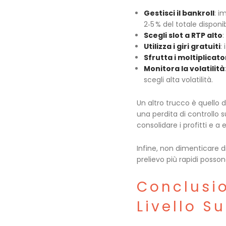
Gestisci il bankroll
: i
2‑5 % del totale disponi
Scegli slot a RTP alto
:
Utilizza i giri gratuiti
:
Sfrutta i moltiplicato
Monitora la volatilità
scegli alta volatilità.
Un altro trucco è quello d
una perdita di controllo 
consolidare i profitti e a ev
Infine, non dimenticare di
prelievo più rapidi posso
Conclusio
Livello S