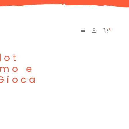
0
lot
emo e
Gioca