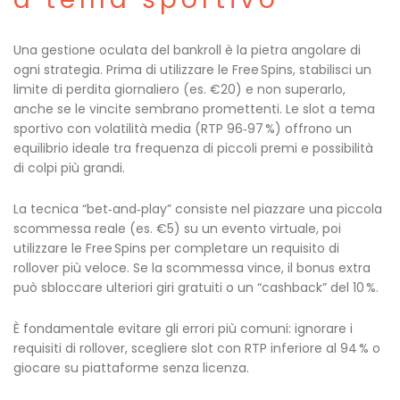
Una gestione oculata del bankroll è la pietra angolare di
ogni strategia. Prima di utilizzare le Free Spins, stabilisci un
limite di perdita giornaliero (es. €20) e non superarlo,
anche se le vincite sembrano promettenti. Le slot a tema
sportivo con volatilità media (RTP 96‑97 %) offrono un
equilibrio ideale tra frequenza di piccoli premi e possibilità
di colpi più grandi.
La tecnica “bet‑and‑play” consiste nel piazzare una piccola
scommessa reale (es. €5) su un evento virtuale, poi
utilizzare le Free Spins per completare un requisito di
rollover più veloce. Se la scommessa vince, il bonus extra
può sbloccare ulteriori giri gratuiti o un “cashback” del 10 %.
È fondamentale evitare gli errori più comuni: ignorare i
requisiti di rollover, scegliere slot con RTP inferiore al 94 % o
giocare su piattaforme senza licenza.