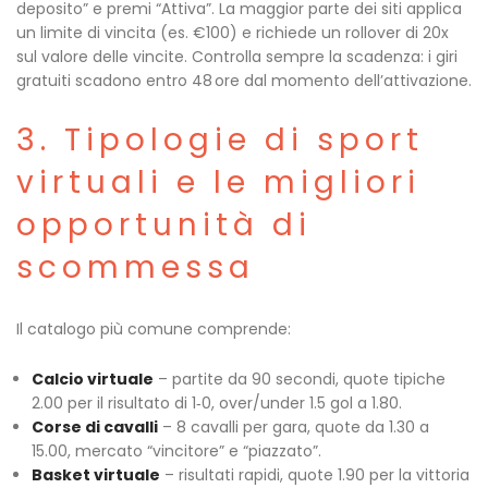
deposito” e premi “Attiva”. La maggior parte dei siti applica
un limite di vincita (es. €100) e richiede un rollover di 20x
sul valore delle vincite. Controlla sempre la scadenza: i giri
gratuiti scadono entro 48 ore dal momento dell’attivazione.
3. Tipologie di sport
virtuali e le migliori
opportunità di
scommessa
Il catalogo più comune comprende:
Calcio virtuale
– partite da 90 secondi, quote tipiche
2.00 per il risultato di 1‑0, over/under 1.5 gol a 1.80.
Corse di cavalli
– 8 cavalli per gara, quote da 1.30 a
15.00, mercato “vincitore” e “piazzato”.
Basket virtuale
– risultati rapidi, quote 1.90 per la vittoria