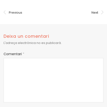
Previous
Next
Deixa un comentari
L'adreça electrònica no es publicarà.
Comentari
*