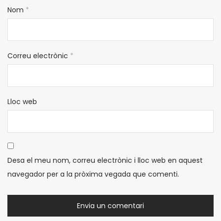
Nom
*
Correu electrònic
*
Lloc web
Desa el meu nom, correu electrònic i lloc web en aquest
navegador per a la pròxima vegada que comenti.