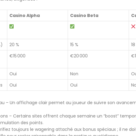
Casino Alpha
Casino Beta
C
%)
20 %
15 %
18
€15 000
€20 000
€1
Oui
Non
Ou
ls
Oui
Oui
N
u – Un affichage clair permet au joueur de suivre son avanceme
ns – Certains sites offrent chaque semaine un “boost” tempora
mulation des points.
ifiez toujours le wagering attaché aux bonus spéciaux ; il ne do