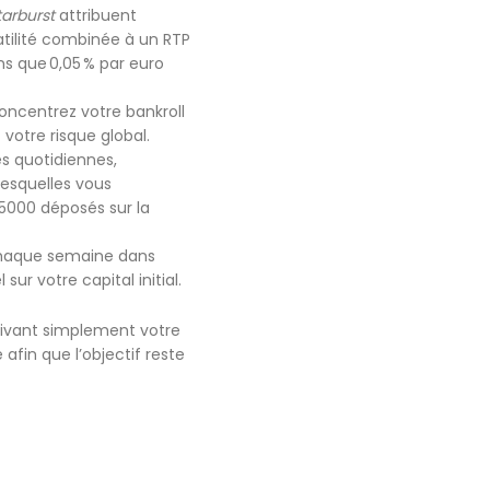
tarburst
attribuent
atilité combinée à un RTP
s que 0,05 % par euro
oncentrez votre bankroll
otre risque global.
es quotidiennes,
esquelles vous
€5000 déposés sur la
chaque semaine dans
r votre capital initial.
uivant simplement votre
afin que l’objectif reste