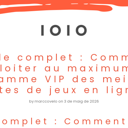
de complet : Com
loiter au maximu
amme VIP des mei
ites de jeux en lig
by
marccovelo
on 3 de maig de 2026
complet : Comment