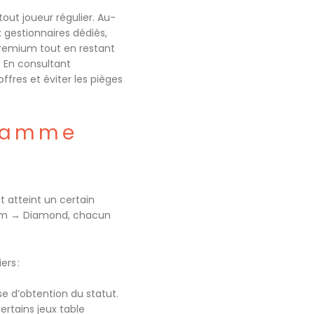
out joueur régulier. Au-
 gestionnaires dédiés,
premium tout en restant
. En consultant
ffres et éviter les pièges
gramme
 atteint un certain
tinum → Diamond, chacun
ers :
e d’obtention du statut.
ertains jeux table