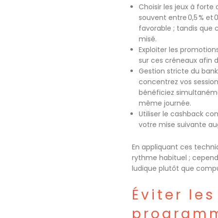
Choisir les jeux à fort
souvent entre 0,5 % et
favorable ; tandis que
misé.
Exploiter les promotion
sur ces créneaux afin 
Gestion stricte du bankr
concentrez vos sessio
bénéficiez simultanéme
même journée.
Utiliser le cashback 
votre mise suivante aug
En appliquant ces techni
rythme habituel ; cependa
ludique plutôt que compul
Éviter le
programm