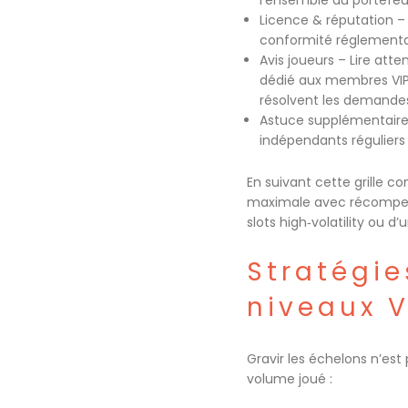
l’ensemble du portefeui
Licence & réputation –
conformité réglementair
Avis joueurs – Lire atte
dédié aux membres VIP ;
résolvent les demandes
Astuce supplémentaire – 
indépendants réguliers 
En suivant cette grille 
maximale avec récompense
slots high‑volatility ou 
Stratégie
niveaux V
Gravir les échelons n’est
volume joué :