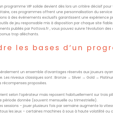
un programme VIP solide devient dès lors un critère décisif pour t
taire, ces programmes offrent une personnalisation du service :
tations à des événements exclusifs garantissent une expérience 
utils de jeu responsable mis à disposition par chaque site fiable
ents publiés par Pottova.fr , vous pouvez suivre l’évolution des o
bonus trop alléchants.
re les bases d’un pro
néralement un ensemble d’avantages réservés aux joueurs ayant
site. Les niveaux classiques sont : Bronze → Silver → Gold → Pla
es récompenses proposées.
varient selon l’opérateur mais reposent habituellement sur trois pili
 période donnée (souvent mensuelle ou trimestrielle).
sessions – jouer plusieurs fois par semaine augmente la vitess
 tous les jeux – certaines machines à sous à haute volatilité ou c