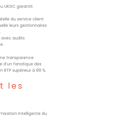
ou UKGC garantit
éelle du service client
elle leurs gestionnaires
.
» avec audits
e.
bine transparence
se d’un fanatique des
on RTP supérieur à 99 %.
t les
isation intelligente du