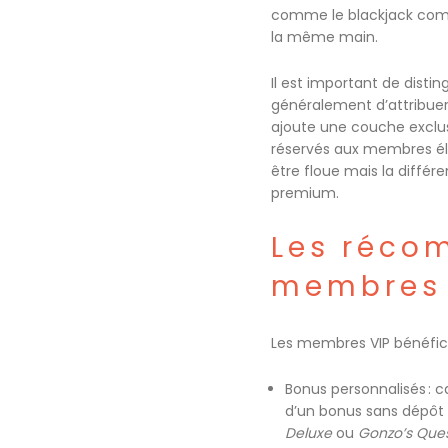
comme le blackjack compt
la même main.
Il est important de disti
généralement d’attribuer
ajoute une couche exclus
réservés aux membres élit
être floue mais la différ
premium.
Les récom
membres 
Les membres VIP bénéfici
Bonus personnalisés : 
d’un bonus sans dépôt 
Deluxe
ou
Gonzo’s Que