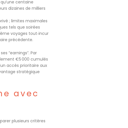
s qu’une centaine
rs dizaines de milliers
rivé ; limites maximales
ues tels que soirées
 même voyages tout‑incur
daire précédente.
ses “earnings”. Par
seulement €5 000 cumulés
n accès prioritaire aux
avantage stratégique
ne avec
arer plusieurs critères