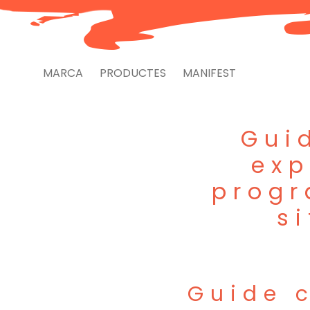
MARCA
PRODUCTES
MANIFEST
Gui
exp
progr
s
Guide 