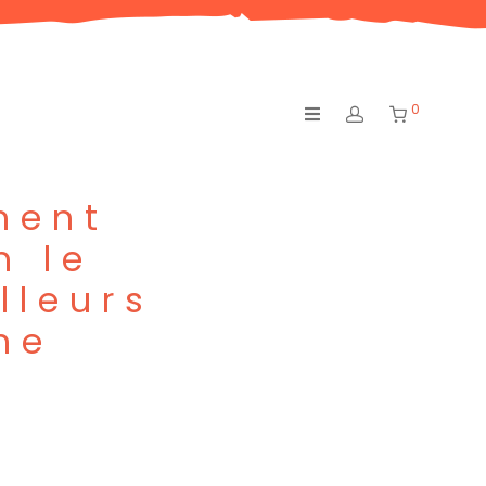
0
ment
m le
lleurs
ne