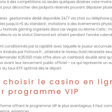
ations à des compétitions où seules quelques dizaines voire moin
nt pour décrocher des jackpots réservés pouvant dépasser plusieu
es : gestionnaire dédié disponible 24/7 via chat ou téléphone p
es jusqu’à ×5 du standard ; invitations à des événements physiq
ou festivals gaming organisés dans Las Vegas ou Monte‑Carlo ;
 sélects où le statut Diamond est atteint pendant l’année calen
nt conditionnés par la rapidité avec laquelle le joueur accumule 
es évalués par Pottova.fr , atteindre le niveau Gold nécessite 
demander €25 000 mais offre alors un cashback doublé ainsi qu’u
s avant leur lancement public officiel – ce qui représente un 
r du taux RTP optimal dès le départ.
hoisir le casino en lig
eur programme VIP
eforme offrant le programme VIP le plus avantageux, il faut comp
uence, exigences :