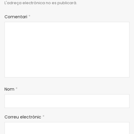
L'adreça electrònica no es publicarà.
Comentari
*
Nom
*
Correu electrònic
*