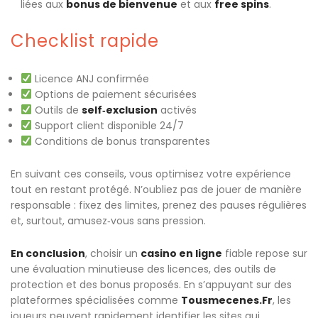
liées aux
bonus de bienvenue
et aux
free spins
.
Checklist rapide
Licence ANJ confirmée
Options de paiement sécurisées
Outils de
self‑exclusion
activés
Support client disponible 24/7
Conditions de bonus transparentes
En suivant ces conseils, vous optimisez votre expérience
tout en restant protégé. N’oubliez pas de jouer de manière
responsable : fixez des limites, prenez des pauses régulières
et, surtout, amusez‑vous sans pression.
En conclusion
, choisir un
casino en ligne
fiable repose sur
une évaluation minutieuse des licences, des outils de
protection et des bonus proposés. En s’appuyant sur des
plateformes spécialisées comme
Tousmecenes.Fr
, les
joueurs peuvent rapidement identifier les sites qui