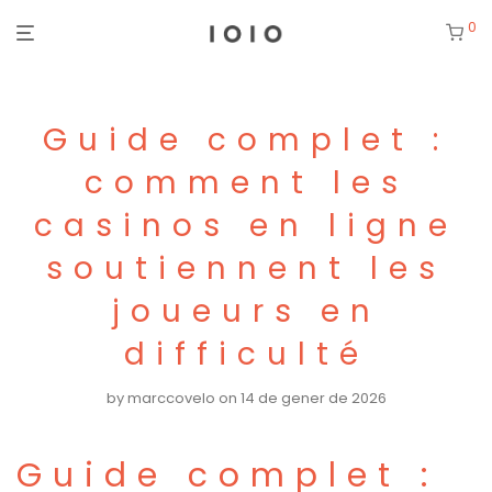
0
Guide complet :
comment les
casinos en ligne
soutiennent les
joueurs en
difficulté
by
marccovelo
on 14 de gener de 2026
Guide complet :