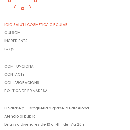
IOIO SALUT I COSMÈTICA CIRCULAR
QUI SOM
INGREDIENTS
FAQS
COM FUNCIONA
CONTACTE
COL·LABORACIONS
POLÍTICA DE PRIVADESA
El Safareig – Drogueria a granel a Barcelona
Atenció al públic:
Dilluns a divendres de 10 a 14h i de 17 a 20h