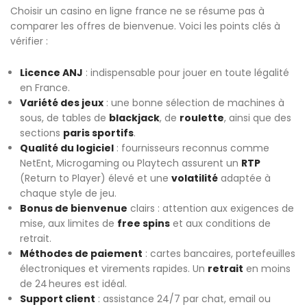
Choisir un casino en ligne france ne se résume pas à
comparer les offres de bienvenue. Voici les points clés à
vérifier :
Licence ANJ
: indispensable pour jouer en toute légalité
en France.
Variété des jeux
: une bonne sélection de machines à
sous, de tables de
blackjack
, de
roulette
, ainsi que des
sections
paris sportifs
.
Qualité du logiciel
: fournisseurs reconnus comme
NetEnt, Microgaming ou Playtech assurent un
RTP
(Return to Player) élevé et une
volatilité
adaptée à
chaque style de jeu.
Bonus de bienvenue
clairs : attention aux exigences de
mise, aux limites de
free spins
et aux conditions de
retrait.
Méthodes de paiement
: cartes bancaires, portefeuilles
électroniques et virements rapides. Un
retrait
en moins
de 24 heures est idéal.
Support client
: assistance 24/7 par chat, email ou