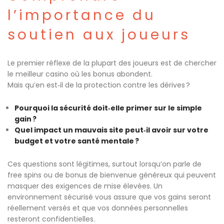
l’importance du
soutien aux joueurs
Le premier réflexe de la plupart des joueurs est de chercher
le meilleur casino où les bonus abondent.
Mais qu’en est‑il de la protection contre les dérives ?
Pourquoi la sécurité doit‑elle primer sur le simple
gain ?
Quel impact un mauvais site peut‑il avoir sur votre
budget et votre santé mentale ?
Ces questions sont légitimes, surtout lorsqu’on parle de
free spins ou de bonus de bienvenue généreux qui peuvent
masquer des exigences de mise élevées. Un
environnement sécurisé vous assure que vos gains seront
réellement versés et que vos données personnelles
resteront confidentielles.