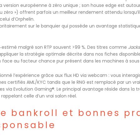
la version européenne à zéro unique ; son house edge est autou
 du zéro ») offrent parfois un meilleur rendement attendu lorsqu
lui d’Orphelin.
ritairement sur le banquier qui possède un avantage statistiq
us‑estimé malgré son RTP souvent >99 %. Des titres comme
Jacks
’appliquer la stratégie optimale décrite dans nos fiches disponibl
s face au facteur chance pur présent dans les machines à sous 
utionné l’expérience grâce aux flux HD via webcam : vous intera
es certifiés AML/KYC tandis que le RNG est remplacé par un vrai
s via Evolution Gaming®. Le principal avantage réside dans la tr
appelant celle d’un vrai salon réel.
e bankroll et bonnes pr
esponsable