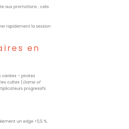
iée aux promotions ; cela
urer rapidement la session
aires en
 variées – pirates
ies cultes (
Game of
tiplicateurs progressifs
alement un edge <0,5 %.