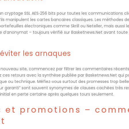
nt un cryptage SSL AES‑256 bits pour toutes les communications cl
u’ils manipulent les cartes bancaires classiques. Les méthodes 
portefeuilles électroniques comme Skrill ou Neteller, mais aussi 
 d’anonymat – toujours vérifié sur Basketnews.Net avant tou
& éviter les arnaques
 nouveau site, commencez par filtrer les commentaires récents 
 ces retours avec la synthèse publiée par Basketnews.Net qui 
ique ou technique. Méfiez‑vous surtout des promesses trop belles :
our garanti” sont souvent synonymes de clauses cachées très res
nitial en perte certaine après quelques tours seulement.
s et promotions – comm
it