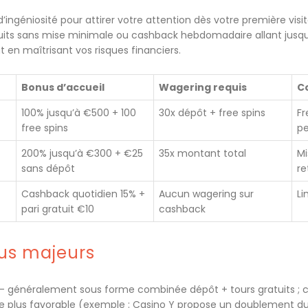
d’ingéniosité pour attirer votre attention dès votre première visi
ratuits sans mise minimale ou cashback hebdomadaire allant jusq
t en maîtrisant vos risques financiers.
Bonus d’accueil
Wagering requis
Co
100% jusqu’à €500 + 100
30x dépôt + free spins
Fr
free spins
pe
200% jusqu’à €300 + €25
35x montant total
Mi
sans dépôt
re
Cashback quotidien 15% +
Aucun wagering sur
Li
pari gratuit €10
cashback
us majeurs
– généralement sous forme combinée dépôt + tours gratuits ; cho
le plus favorable (exemple : Casino Y propose un doublement du