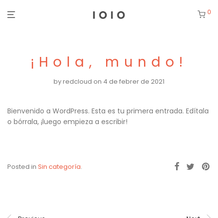
0
¡Hola, mundo!
by
redcloud
on 4 de febrer de 2021
Bienvenido a WordPress. Esta es tu primera entrada. Edítala
o bórrala, ¡luego empieza a escribir!
Posted in
Sin categoría
.