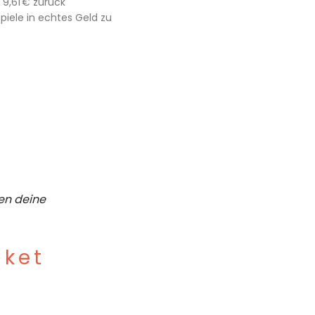
9,61 € zurück
piele in echtes Geld zu
hen deine
aket