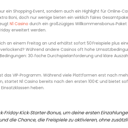
 nur ein Shopping‑Event, sondern auch ein Highlight für Online‑Ca
tra Boni, doch nur wenige bieten ein wirklich faires Gesamtpake
zeugt
N1 Casino
durch ein großzügiges Willkommensbonus‑Paket un
 Friday erweitert werden.
dich an einem Freitag an und erhältst sofort 50 Freispiele plus e
ht verlockend? Während andere Casinos oft hohe Umsatzbedingu
 Bedingungen: 30‑fache Durchspielanforderung und klare Auszah
 ist das VIP‑Programm. Während viele Plattformen erst nach me
, startet N1 Casino bereits nach den ersten 100 € und bietet sof
e Einsatzklassen heben.
ck‑Friday‑Kick‑Starter‑Bonus, um deine ersten Einzahlung
und die Chance, die Freispiele zu aktivieren, ohne zusätzli