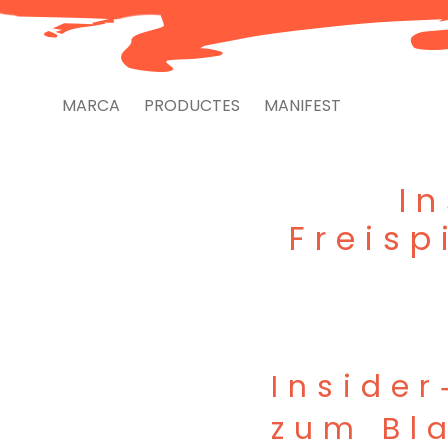
MARCA
PRODUCTES
MANIFEST
I
Freisp
Insider
zum Bl