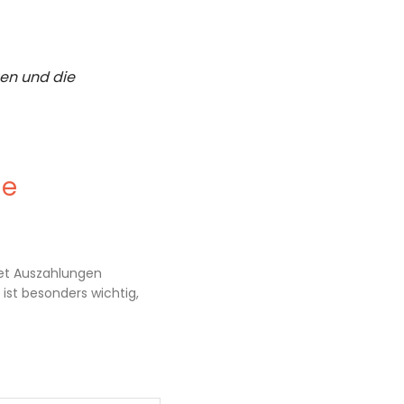
uen und die
ne
itet Auszahlungen
ist besonders wichtig,