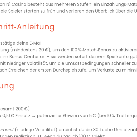
 N1 Casino besteht aus mehreren Stufen: ein Einzahlungs‑Matc
ele Spieler starten zu früh und verlieren den Überblick über di
hritt‑Anleitung
stätige deine E‑Mail.
hlung (mindestens 20 €), um den 100 %‑Match‑Bonus zu aktiviere
le im Bonus‑Center an – sie werden sofort deinem Spielkonto gu
 mit niedriger Volatilität, um die Umsatzbedingungen schneller zu 
ch Erreichen der ersten Durchspielstufe, um Verluste zu minimi
nung
gesamt 200 €)
e à 0,10 € Einsatz → potenzieller Gewinn von 5 € (bei 10 % Trefferq
arburst
(niedrige Volatilität) erreichst du die 30‑fache Umsatz
Tagen realistisch ist, wenn du täglich 100 € spielst.