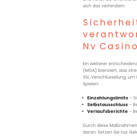
sich das verhindern.
Sicherhei
verantwor
Nv Casin
Ein weiterer entscheidend
(MGA) lizenziert, was st
SSL‑Verschlüsselung, um 
Spielen:
Einzahlungslimits
– Si
Selbstausschluss
– Be
Verlaufsberichte
– Be
Durch diese Maßnahmen is
daran: Setzen Sie nur Geld