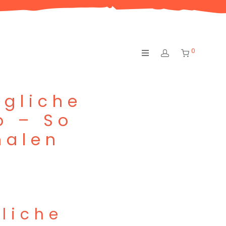
0
ägliche
o – So
malen
gliche