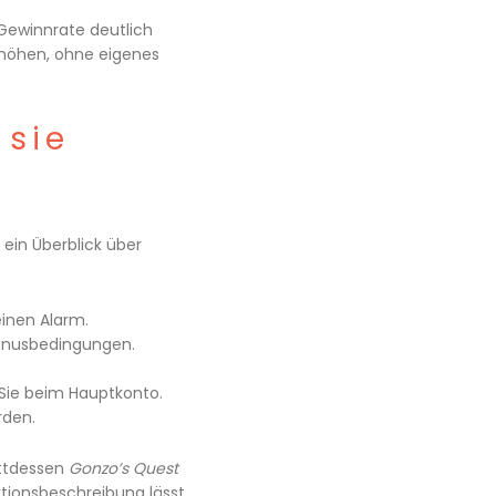
Gewinnrate deutlich
erhöhen, ohne eigenes
 sie
 ein Überblick über
einen Alarm.
 Bonusbedingungen.
Sie beim Hauptkonto.
rden.
attdessen
Gonzo’s Quest
tionsbeschreibung lässt