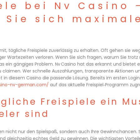
ele bei Nv Casino 
n Sie sich maximal
it, tägliche Freispiele zuverlässig zu erhalten. Oft gehen sie w
er Wartezeiten verloren. Wenn Sie sich fragen, warum Sie trotz
as ein gängiges Problem. Nv Casino hat das erkannt und bietet e
zu claimen. Wer schnelle Auszahlungen, transparente Aktionen un
t in diesem Casino die passende Lösung. Bereits im ersten Login
asino-nv-german.com/
auf das aktuelle Freispiel‑Programm zugre
liche Freispiele ein Mu
eler sind
hen nicht nur den Spielspaß, sondern auch Ihre Gewinnchancen. 
 und gleichzeitig echtes Geld zu gewinnen. Die wichtigsten Vorteil