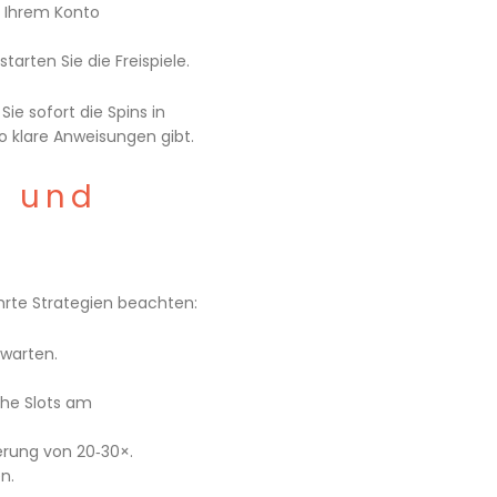
d Ihrem Konto
arten Sie die Freispiele.
ie sofort die Spins in
o klare Anweisungen gibt.
s und
ährte Strategien beachten:
 warten.
lche Slots am
erung von 20‑30×.
n.