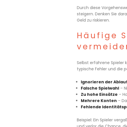
Durch diese Vorgehenswei
steigern. Denken Sie dar
Geld zu riskieren.
Häufige S
vermeide
Selbst erfahrene Spieler 
typische Fehler und di
Ignorieren der Ablau
Falsche Spielwahl
– Ni
Zu hohe Einsätze
– Ho
Mehrere Konten
– Da
Fehlende Identitäts
Beispiel: Ein Spieler verga
und verlor die Chance, d