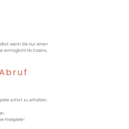
Selbst wenn Sie nur einen
as ermöglicht Nv Casino,
 Abruf
piele sofort zu erhalten:
an.
 Freispiele“.