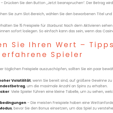
– Drücken Sie den Button „Jetzt beanspruchen“. Der Betrag wir
en Sie zum Slot‑Bereich, wählen Sie den beworbenen Titel und st
halten Sie 15 Freispiele für
Starburst
. Nach dem Aktivieren sehen S
önnen sofort loslegen. So einfach kann das sein, wenn das Casin
n Sie Ihren Wert – Tipp
r erfahrene Spieler
rer täglichen Freispiele auszuschöpfen, sollten Sie ein paar bew
hoher Volatilität
, wenn Sie bereit sind, auf größere Gewinne zu
Mindestbetrag
, um die maximale Anzahl an Spins zu erhalten.
acker
: Viele Spieler führen eine kleine Tabelle, um zu sehen, we
usbedingungen
– Die meisten Freispiele haben eine Wettanford
‑Modus
, bevor Sie den Bonus einsetzen, um das Spiel zu verstehe