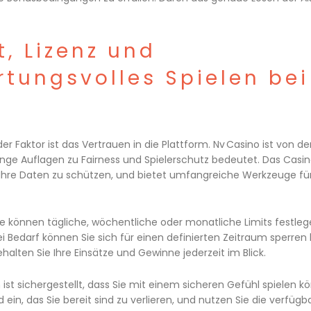
t, Lizenz und
tungsvolles Spielen bei
o
er Faktor ist das Vertrauen in die Plattform. Nv Casino ist von d
renge Auflagen zu Fairness und Spielerschutz bedeutet. Das Cas
Ihre Daten zu schützen, und bietet umfangreiche Werkzeuge fü
e können tägliche, wöchentliche oder monatliche Limits festleg
i Bedarf können Sie sich für einen definierten Zeitraum sperren 
halten Sie Ihre Einsätze und Gewinne jederzeit im Blick.
t sichergestellt, dass Sie mit einem sicheren Gefühl spielen 
 ein, das Sie bereit sind zu verlieren, und nutzen Sie die verfügb