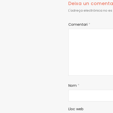
Deixa un comenta
L'adreça electrònica no es 
Comentari
*
Nom
*
Lloc web