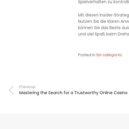
Spielverhalten zu kontroll
Mit diesen Insider‑Strate
Nutzen Sie die klaren An
können Sie das Beste aus 
und viel Spaß beim Dreh
Posted in
Sin categoría
.
Previous
Mastering the Search for a Trustworthy Online Casino