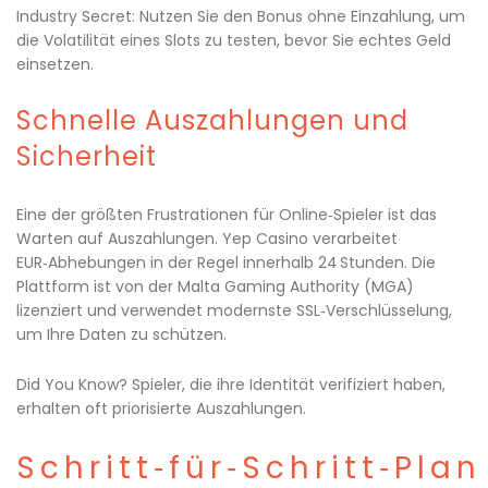
Industry Secret: Nutzen Sie den Bonus ohne Einzahlung, um
die Volatilität eines Slots zu testen, bevor Sie echtes Geld
einsetzen.
Schnelle Auszahlungen und
Sicherheit
Eine der größten Frustrationen für Online‑Spieler ist das
Warten auf Auszahlungen. Yep Casino verarbeitet
EUR‑Abhebungen in der Regel innerhalb 24 Stunden. Die
Plattform ist von der Malta Gaming Authority (MGA)
lizenziert und verwendet modernste SSL‑Verschlüsselung,
um Ihre Daten zu schützen.
Did You Know? Spieler, die ihre Identität verifiziert haben,
erhalten oft priorisierte Auszahlungen.
Schritt‑für‑Schritt‑Plan