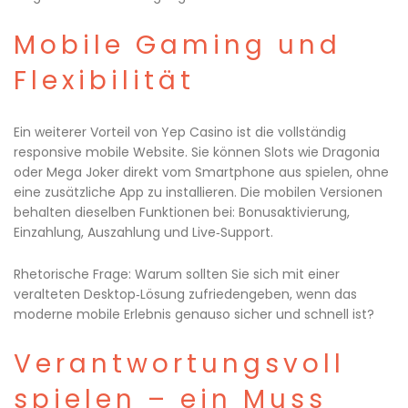
Mobile Gaming und
Flexibilität
Ein weiterer Vorteil von Yep Casino ist die vollständig
responsive mobile Website. Sie können Slots wie Dragonia
oder Mega Joker direkt vom Smartphone aus spielen, ohne
eine zusätzliche App zu installieren. Die mobilen Versionen
behalten dieselben Funktionen bei: Bonusaktivierung,
Einzahlung, Auszahlung und Live‑Support.
Rhetorische Frage: Warum sollten Sie sich mit einer
veralteten Desktop‑Lösung zufriedengeben, wenn das
moderne mobile Erlebnis genauso sicher und schnell ist?
Verantwortungsvoll
spielen – ein Muss