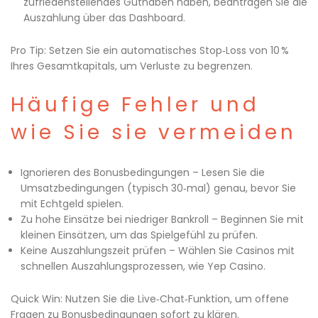
zufriedenstellendes Guthaben haben, beantragen Sie die
Auszahlung über das Dashboard.
Pro Tip: Setzen Sie ein automatisches Stop‑Loss von 10 %
Ihres Gesamtkapitals, um Verluste zu begrenzen.
Häufige Fehler und
wie Sie sie vermeiden
Ignorieren des Bonusbedingungen – Lesen Sie die
Umsatzbedingungen (typisch 30‑mal) genau, bevor Sie
mit Echtgeld spielen.
Zu hohe Einsätze bei niedriger Bankroll – Beginnen Sie mit
kleinen Einsätzen, um das Spielgefühl zu prüfen.
Keine Auszahlungszeit prüfen – Wählen Sie Casinos mit
schnellen Auszahlungsprozessen, wie Yep Casino.
Quick Win: Nutzen Sie die Live‑Chat‑Funktion, um offene
Fragen zu Bonusbedingungen sofort zu klären.