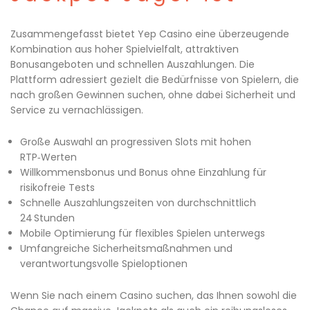
Zusammengefasst bietet Yep Casino eine überzeugende
Kombination aus hoher Spielvielfalt, attraktiven
Bonusangeboten und schnellen Auszahlungen. Die
Plattform adressiert gezielt die Bedürfnisse von Spielern, die
nach großen Gewinnen suchen, ohne dabei Sicherheit und
Service zu vernachlässigen.
Große Auswahl an progressiven Slots mit hohen
RTP‑Werten
Willkommensbonus und Bonus ohne Einzahlung für
risikofreie Tests
Schnelle Auszahlungszeiten von durchschnittlich
24 Stunden
Mobile Optimierung für flexibles Spielen unterwegs
Umfangreiche Sicherheitsmaßnahmen und
verantwortungsvolle Spieloptionen
Wenn Sie nach einem Casino suchen, das Ihnen sowohl die