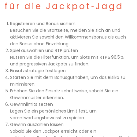
für die Jackpot‑Jagd
Registrieren und Bonus sichern
Besuchen Sie die Startseite, melden Sie sich an und
aktivieren Sie sowohl den Willkommensbonus als auch
den Bonus ohne Einzahlung.
Spiel auswählen und RTP prüfen
Nutzen Sie die Filterfunktion, um Slots mit RTP ≥ 96,5 %
und progressiven Jackpots zu finden.
Einsatzstrategie festlegen
Starten Sie mit dem Bonusguthaben, um das Risiko zu
minimieren.
Erhöhen Sie den Einsatz schrittweise, sobald Sie ein
Gewinnmuster erkennen.
Gewinnlimits setzen
Legen Sie ein persönliches Limit fest, um
verantwortungsbewusst zu spielen.
Gewinn auszahlen lassen
Sobald Sie den Jackpot erreicht oder ein