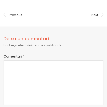
Previous
Next
Deixa un comentari
L'adreça electrònica no es publicarà.
Comentari
*