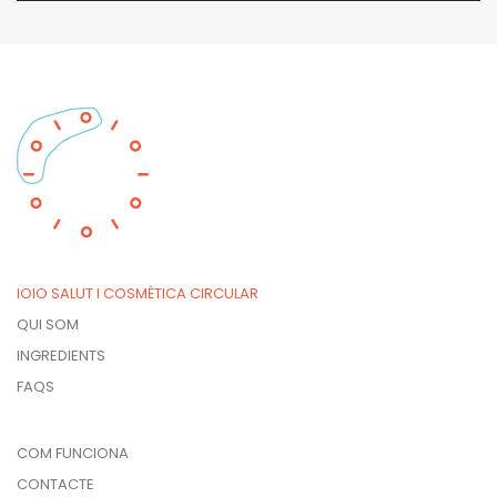
IOIO SALUT I COSMÈTICA CIRCULAR
QUI SOM
INGREDIENTS
FAQS
COM FUNCIONA
CONTACTE