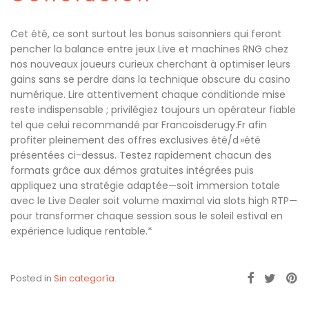
Cet été, ce sont surtout les bonus saisonniers qui feront
pencher la balance entre jeux Live et machines RNG chez
nos nouveaux joueurs curieux cherchant à optimiser leurs
gains sans se perdre dans la technique obscure du casino
numérique. Lire attentivement chaque conditionde mise
reste indispensable ; privilégiez toujours un opérateur fiable
tel que celui recommandé par Francoisderugy.Fr afin
profiter pleinement des offres exclusives été/d »été
présentées ci-dessus. Testez rapidement chacun des
formats grâce aux démos gratuites intégrées puis
appliquez una stratégie adaptée—soit immersion totale
avec le Live Dealer soit volume maximal via slots high RTP—
pour transformer chaque session sous le soleil estival en
expérience ludique rentable.*
Posted in
Sin categoría
.