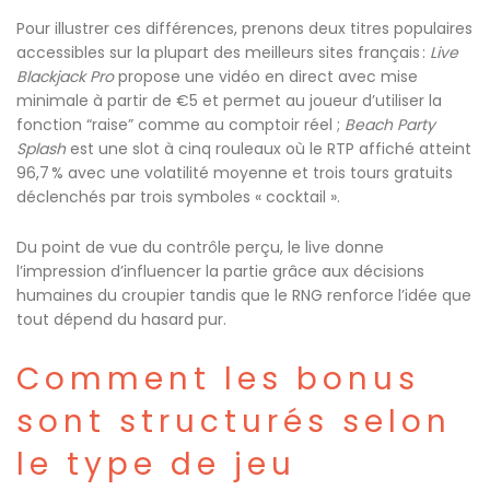
Pour illustrer ces différences, prenons deux titres populaires
accessibles sur la plupart des meilleurs sites français :
Live
Blackjack Pro
propose une vidéo en direct avec mise
minimale à partir de €5 et permet au joueur d’utiliser la
fonction “raise” comme au comptoir réel ;
Beach Party
Splash
est une slot à cinq rouleaux où le RTP affiché atteint
96,7 % avec une volatilité moyenne et trois tours gratuits
déclenchés par trois symboles « cocktail ».
Du point de vue du contrôle perçu, le live donne
l’impression d’influencer la partie grâce aux décisions
humaines du croupier tandis que le RNG renforce l’idée que
tout dépend du hasard pur.
Comment les bonus
sont structurés selon
le type de jeu