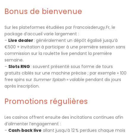
Bonus de bienvenue
Sur les plateformes étudiées par Francoisderugy.Fr, le
package d’accueil varie largement :
–
Live dealer
: généralement un dépôt égalisé jusqu’à
€500 + invitation à participer à une première session sans
commission sur la roulette live pendant la première
semaine.
–
Slots RNG
: souvent présenté sous forme de tours
gratuits ciblés sur une machine précise ; par exemple « 100
free spins sur
Summer Splash
» valable pendant dix jours
après inscription.
Promotions régulières
Les casinos offrent ensuite des incitations continues afin
d’alimenter l’engagement :
–
Cash‑back live
allant jusqu’à 12 % perdues chaque mois