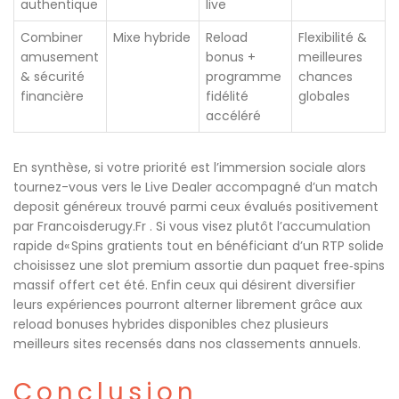
authentique
live
Combiner
Mixe hybride
Reload
Flexibilité &
amusement
bonus +
meilleures
& sécurité
programme
chances
financière
fidélité
globales
accéléré
En synthèse, si votre priorité est l’immersion sociale alors
tournez-vous vers le Live Dealer accompagné d’un match
deposit généreux trouvé parmi ceux évalués positivement
par Francoisderugy.Fr . Si vous visez plutôt l’accumulation
rapide d« Spins gratients tout en bénéficiant d’un RTP solide
choisissez une slot premium assortie dun paquet free‐spins
massif offert cet été. Enfin ceux qui désirent diversifier
leurs expériences pourront alterner librement grâce aux
reload bonuses hybrides disponibles chez plusieurs
meilleurs sites recensés dans nos classements annuels.
Conclusion