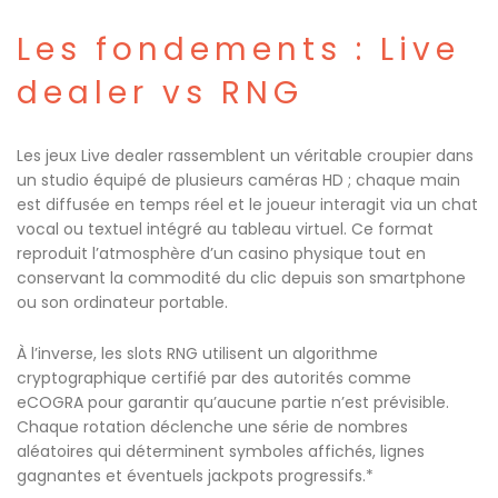
Les fondements : Live
dealer vs RNG
Les jeux Live dealer rassemblent un véritable croupier dans
un studio équipé de plusieurs caméras HD ; chaque main
est diffusée en temps réel et le joueur interagit via un chat
vocal ou textuel intégré au tableau virtuel. Ce format
reproduit l’atmosphère d’un casino physique tout en
conservant la commodité du clic depuis son smartphone
ou son ordinateur portable.
À l’inverse, les slots RNG utilisent un algorithme
cryptographique certifié par des autorités comme
eCOGRA pour garantir qu’aucune partie n’est prévisible.
Chaque rotation déclenche une série de nombres
aléatoires qui déterminent symboles affichés, lignes
gagnantes et éventuels jackpots progressifs.*