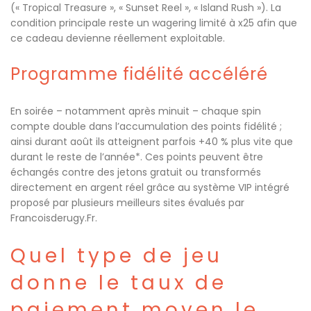
(« Tropical Treasure », « Sunset Reel », « Island Rush »). La
condition principale reste un wagering limité à x25 afin que
ce cadeau devienne réellement exploitable.
Programme fidélité accéléré
En soirée – notamment après minuit – chaque spin
compte double dans l’accumulation des points fidélité ;
ainsi durant août ils atteignent parfois +40 % plus vite que
durant le reste de l’année*. Ces points peuvent être
échangés contre des jetons gratuit ou transformés
directement en argent réel grâce au système VIP intégré
proposé par plusieurs meilleurs sites évalués par
Francoisderugy.Fr.
Quel type de jeu
donne le taux de
paiement moyen le