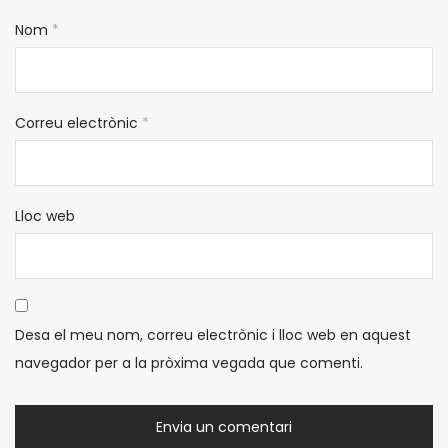
Nom
*
Correu electrònic
*
Lloc web
Desa el meu nom, correu electrònic i lloc web en aquest
navegador per a la pròxima vegada que comenti.