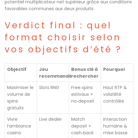
potentiel multiplicateur net supérieur grâce aux conditions
favorables communes aux deux produits.
Verdict final : quel
format choisir selon
vos objectifs d’été ?
Objectif
Jeu
Bonus clé à
Pourquoi
recommandé
rechercher
Maximiser le
Slots RNG
Free‑spins
Haut RTP &
volume de
estivaux +
volatilité
spins
no‑deposit
contrôlée
gratuits
Vivre
Live dealer
Match
Interaction
l’ambiance
deposit +
humaine &
casino
cash‑back
mise basse