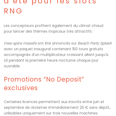
d’été pour les slots
RNG
Les concepteurs profitent également du climat chaud
pour lancer des thèmes tropicaux très attractifs :
Free‑spins massifs
ont été annoncés sur
Beach Party Splash
avec un paquet inaugural contenant 150 tours gratuits
accompagnés d’un multiplicateur croissant allant jusqu’à
x3 pendant la première heure nocturne chaque jour
ouvrable.
Promotions “No Deposit”
exclusives
Certaines licences permettent aux inscrits entre juin et
septembre de réclamer immédiatement 20 € sans dépôt,
utilisables uniquement sur trois nouvelles machines