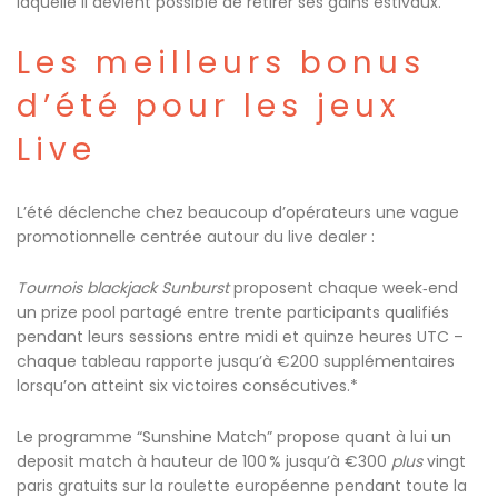
laquelle il devient possible de retirer ses gains estivaux.
Les meilleurs bonus
d’été pour les jeux
Live
L’été déclenche chez beaucoup d’opérateurs une vague
promotionnelle centrée autour du live dealer :
Tournois blackjack Sunburst
proposent chaque week‑end
un prize pool partagé entre trente participants qualifiés
pendant leurs sessions entre midi et quinze heures UTC –
chaque tableau rapporte jusqu’à €200 supplémentaires
lorsqu’on atteint six victoires consécutives.*
Le programme “Sunshine Match” propose quant à lui un
deposit match à hauteur de 100 % jusqu’à €300
plus
vingt
paris gratuits sur la roulette européenne pendant toute la