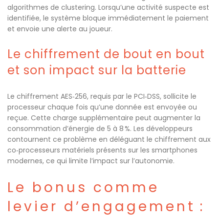
algorithmes de clustering. Lorsqu’une activité suspecte est
identifiée, le système bloque immédiatement le paiement
et envoie une alerte au joueur.
Le chiffrement de bout en bout
et son impact sur la batterie
Le chiffrement AES‑256, requis par le PCI‑DSS, sollicite le
processeur chaque fois qu’une donnée est envoyée ou
reçue. Cette charge supplémentaire peut augmenter la
consommation d’énergie de 5 à 8 %. Les développeurs
contournent ce problème en déléguant le chiffrement aux
co‑processeurs matériels présents sur les smartphones
modernes, ce qui limite l’impact sur l’autonomie.
Le bonus comme
levier d’engagement :