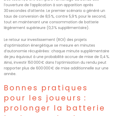
l’ouverture de l’application à son apparition après
30 secondes d’attente. Le premier scénario a généré un
taux de conversion de 8,5 %, contre 5,9 % pour le second,
tout en maintenant une consommation de batterie
légèrement supérieure (0,3 % supplémentaire).
Le retour sur investissement (ROI) des projets
d’optimisation énergétique se mesure en minutes
d’autonomie récupérées : chaque minute supplémentaire
de jeu équivaut à une probabilité accrue de mise de 0,4 %.
Ainsi, investir 150 000 € dans l’optimisation du rendu peut
rapporter plus de 600 000 € de mise additionnelle sur une
année.
Bonnes pratiques
pour les joueurs :
prolonger la batterie