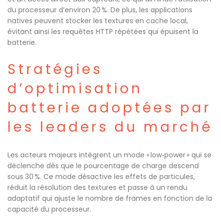
du processeur d’environ 20 %. De plus, les applications
natives peuvent stocker les textures en cache local,
évitant ainsi les requêtes HTTP répétées qui épuisent la
batterie.
Stratégies
d’optimisation
batterie adoptées par
les leaders du marché
Les acteurs majeurs intègrent un mode « low‑power » qui se
déclenche dès que le pourcentage de charge descend
sous 30 %. Ce mode désactive les effets de particules,
réduit la résolution des textures et passe à un rendu
adaptatif qui ajuste le nombre de frames en fonction de la
capacité du processeur.