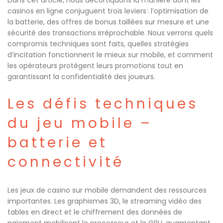
Dans cet article, nous décortiquons la manière dont les
casinos en ligne conjuguent trois leviers : l’optimisation de
la batterie, des offres de bonus taillées sur mesure et une
sécurité des transactions irréprochable. Nous verrons quels
compromis techniques sont faits, quelles stratégies
d’incitation fonctionnent le mieux sur mobile, et comment
les opérateurs protègent leurs promotions tout en
garantissant la confidentialité des joueurs.
Les défis techniques
du jeu mobile –
batterie et
connectivité
Les jeux de casino sur mobile demandent des ressources
importantes. Les graphismes 3D, le streaming vidéo des
tables en direct et le chiffrement des données de