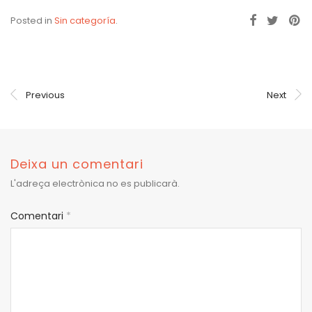
Posted in
Sin categoría
.
Previous
Next
Deixa un comentari
L'adreça electrònica no es publicarà.
Comentari
*