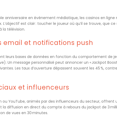
le anniversaire en événement médiatique, les casinos en ligne 
objectif est clair : toucher le joueur où qu’il se trouve, que ce 
la télévision.
email et notifications push
t leurs bases de données en fonction du comportement de jeu (
ive). Un message personnalisé peut annoncer un « Jackpot Boost 
ivantes. Les taux d’ouverture dépassent souvent les 45 %, cont
ciaux et influenceurs
h ou YouTube, animés par des influenceurs du secteur, offrent un
a diffusion en direct du compte à rebours du jackpot de 3 milli
lion de vues en 30 minutes.