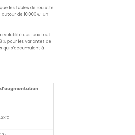
ue les tables de roulette
t autour de 10 000 €, un
volatilité des jeux tout
 % pour les variantes de
fs qui s’accumulent à
 d’augmentation
33 %