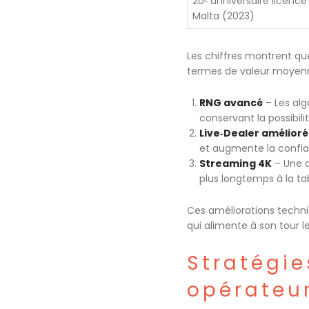
20ᵉ anniversaire licence
Malta (2023)
Les chiffres montrent qu
termes de valeur moyenne 
RNG avancé
– Les alg
conservant la possibili
Live‑Dealer amélioré
et augmente la confia
Streaming 4K
– Une q
plus longtemps à la tab
Ces améliorations techniq
qui alimente à son tour 
Stratégi
opérateu