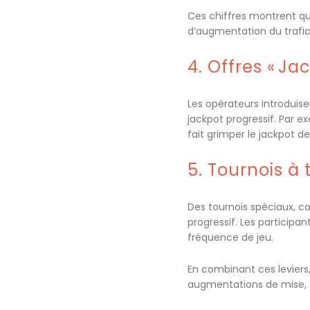
Ces chiffres montrent que
d’augmentation du trafic, 
4. Offres « Jac
Les opérateurs introduis
jackpot progressif. Par ex
fait grimper le jackpot d
5. Tournois à
Des tournois spéciaux, co
progressif. Les participan
fréquence de jeu.
En combinant ces leviers
augmentations de mise, t