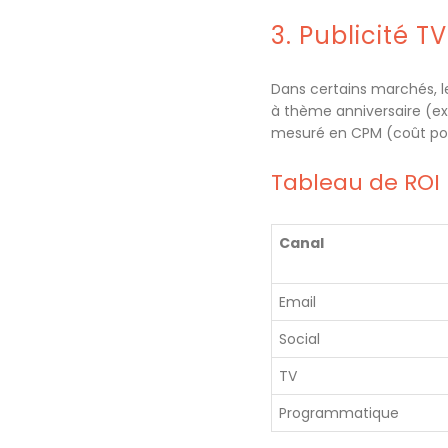
3. Publicité 
Dans certains marchés, l
à thème anniversaire (ex. 
mesuré en CPM (coût pour
Tableau de ROI
Canal
Email
Social
TV
Programmatique