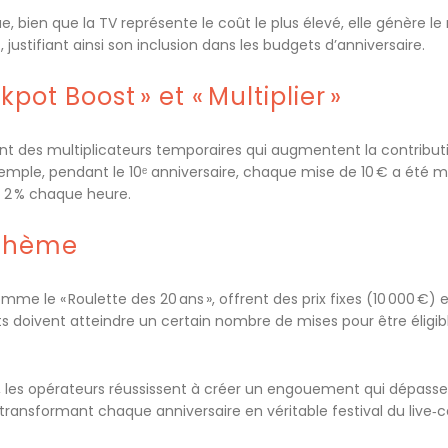
, bien que la TV représente le coût le plus élevé, elle génère l
justifiant ainsi son inclusion dans les budgets d’anniversaire.
kpot Boost » et « Multiplier »
ent des multiplicateurs temporaires qui augmentent la contribu
emple, pendant le 10ᵉ anniversaire, chaque mise de 10 € a été mult
e 2 % chaque heure.
 thème
mme le « Roulette des 20 ans », offrent des prix fixes (10 000 €) 
ts doivent atteindre un certain nombre de mises pour être éligible
, les opérateurs réussissent à créer un engouement qui dépasse
ransformant chaque anniversaire en véritable festival du live‑c