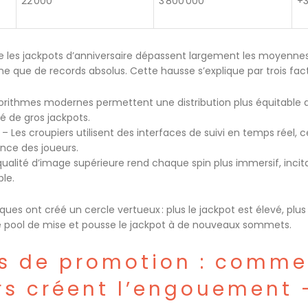
22 000
3 800 000
+3
e les jackpots d’anniversaire dépassent largement les moyennes 
que de records absolus. Cette hausse s’explique par trois facte
orithmes modernes permettent une distribution plus équitable d
té de gros jackpots.
– Les croupiers utilisent des interfaces de suivi en temps réel, c
nce des joueurs.
ualité d’image supérieure rend chaque spin plus immersif, incita
le.
ues ont créé un cercle vertueux : plus le jackpot est élevé, plus
le pool de mise et pousse le jackpot à de nouveaux sommets.
es de promotion : comme
rs créent l’engouement 