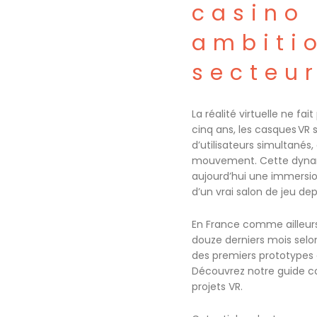
casino
ambiti
secteu
La réalité virtuelle ne 
cinq ans, les casques VR 
d’utilisateurs simultanés
mouvement. Cette dynamiq
aujourd’hui une immersion
d’un vrai salon de jeu dep
En France comme ailleurs
douze derniers mois sel
des premiers prototypes e
Découvrez notre guide 
projets VR.