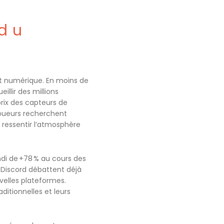
 du
nt numérique. En moins de
llir des millions
prix des capteurs de
joueurs recherchent
 ressentir l’atmosphère
ndi de +78 % au cours des
Discord débattent déjà
velles plateformes.
itionnelles et leurs