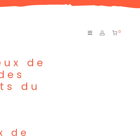
0
eux de
 des
ts du
x de