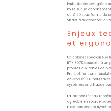
instantanément grâce aux
mise sur un abonnement m
de €150 sous forme de cr
visant à augmenter la vale
Enjeux te
et ergon
Un cabinet spécialisé es
RTX 3070 associée à un p
propres aux tables de bl
Pro 2 offrent une résolut
environ 699 € hors taxes
systèmes anti‑fraude bas
La latence réseau représe
agréable en source potent
n’est pas encore synchro