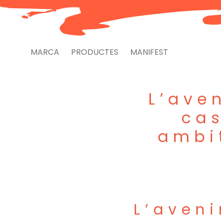
MARCA
PRODUCTES
MANIFEST
L’ave
cas
ambi
L’aveni