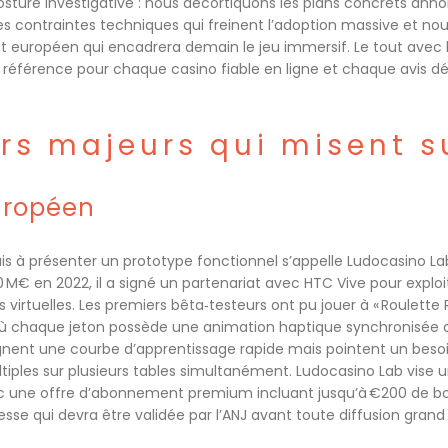
sture investigative : nous décortiquons les plans concrets anno
s contraintes techniques qui freinent l’adoption massive et nou
et européen qui encadrera demain le jeu immersif. Le tout avec l
référence pour chaque casino fiable en ligne et chaque avis déta
rs majeurs qui misent s
uropéen
is à présenter un prototype fonctionnel s’appelle Ludocasino La
M€ en 2022, il a signé un partenariat avec HTC Vive pour exploi
 virtuelles. Les premiers bêta‑testeurs ont pu jouer à « Roulette 
t où chaque jeton possède une animation haptique synchronisé
ignent une courbe d’apprentissage rapide mais pointent un beso
ltiples sur plusieurs tables simultanément. Ludocasino Lab vise
c une offre d’abonnement premium incluant jusqu’à €200 de b
se qui devra être validée par l’ANJ avant toute diffusion grand 