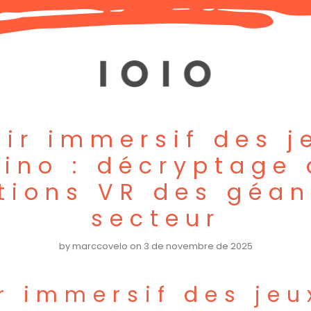
nir immersif des j
ino : décryptage
tions VR des géan
secteur
by
marccovelo
on 3 de novembre de 2025
r immersif des jeu