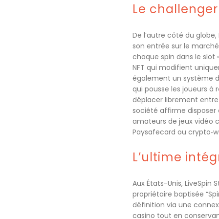
Le challenger
De l’autre côté du globe
son entrée sur le marché
chaque spin dans le slot «
NFT qui modifient uniquem
également un système de
qui pousse les joueurs à 
déplacer librement entre 
société affirme disposer
amateurs de jeux vidéo c
Paysafecard ou crypto‑wa
L’ultime inté
Aux États-Unis, LiveSpin
propriétaire baptisée “Sp
définition via une connex
casino tout en conservant