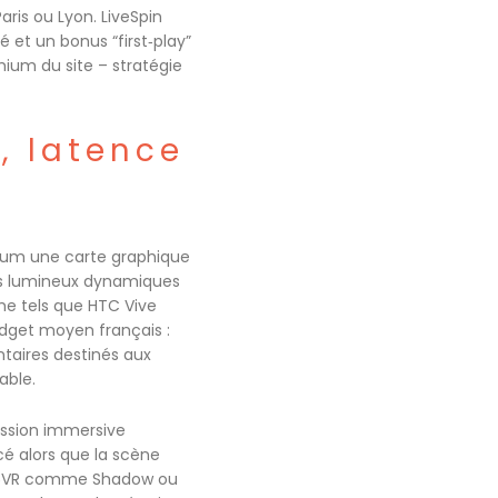
ris ou Lyon. LiveSpin
 et un bonus “first‑play”
mium du site – stratégie
, latence
imum une carte graphique
ets lumineux dynamiques
me tels que HTC Vive
udget moyen français :
taires destinés aux
able.
ession immersive
cé alors que la scène
oud‑VR comme Shadow ou