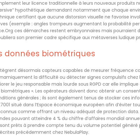
plement leur licence traditionnelle à leurs nouveaux produits n
ersive” hypothétique demandant notamment que chaque enviro
nique certifiant que aucune distorsion visuelle ne favorise inv
sives (exemple : angles trompeurs augmentant la probabilité pe
nce.Org ces démarches restent embryonnaires mais pourraient de
ubliera son premier cadre spécifique aux métaverses ludique pr
es données biométriques
ntègrent désormais capteurs capables de mesurer fréquence 
dynamiquement la difficulté ou détecter signes compulsifs chez l
iorer le jeu responsable mais lourde sous RGPD car elle implique 
« biométriques ». Les opérateurs doivent donc obtenir un consen
ditions générales ; ils sont également tenus de stocker ces inf
27001 situé dans l’Espace économique européen afin d’éviter tout 
 reconnus comme offrant un niveau adéquat de protection data.
des pouvant atteindre 4 % du chiffre d’affaires mondial annuel s
sont prêts à prendre compte tenu du volume potentiel généré p
décrites précédemment chez NebulaPlay.