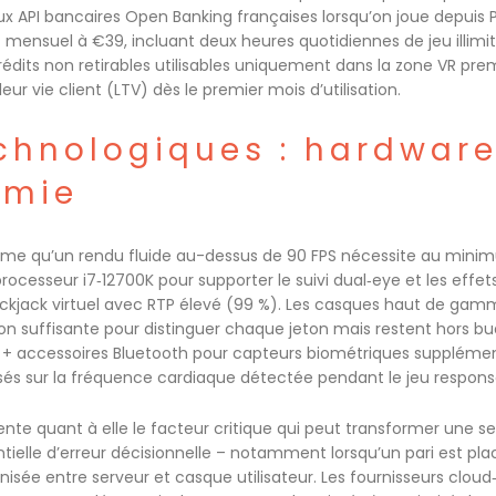
 API bancaires Open Banking françaises lorsqu’on joue depuis Pa
ensuel à €39, incluant deux heures quotidiennes de jeu illimité
édits non retirables utilisables uniquement dans la zone VR pre
ur vie client (LTV) dès le premier mois d’utilisation.
chnologiques : hardware
omie
time qu’un rendu fluide au-dessus de 90 FPS nécessite au min
rocesseur i7‑12700K pour supporter le suivi dual‑eye et les eff
ackjack virtuel avec RTP élevé (99 %). Les casques haut de gam
ion suffisante pour distinguer chaque jeton mais restent hors b
 + accessoires Bluetooth pour capteurs biométriques supplémen
és sur la fréquence cardiaque détectée pendant le jeu respons
nte quant à elle le facteur critique qui peut transformer une s
ielle d’erreur décisionnelle – notamment lorsqu’un pari est pla
nisée entre serveur et casque utilisateur. Les fournisseurs cl