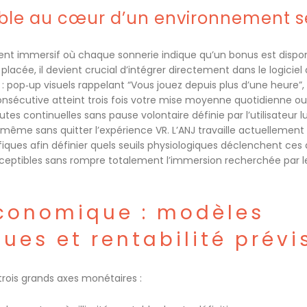
ble au cœur d’un environnement se
nt immersif où chaque sonnerie indique qu’un bonus est dispon
placée, il devient crucial d’intégrer directement dans le logicie
pop‑up visuels rappelant “Vous jouez depuis plus d’une heure”, 
onsécutive atteint trois fois votre mise moyenne quotidienne o
tes continuelles sans pause volontaire définie par l’utilisateu
ême sans quitter l’expérience VR. L’ANJ travaille actuellement 
iques afin définier quels seuils physiologiques déclenchent ces a
eptibles sans rompre totalement l’immersion recherchée par le
conomique : modèles
es et rentabilité prévi
trois grands axes monétaires :