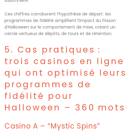
saisonnière.
Ces chiffres corroborent l’hypothèse de départ : les
programmes de fidélité amplifient l’impact du frisson
d’Halloween sur le comportement de mise, créant un
cercle vertueux de dépôts, de tours et de rétention.
5. Cas pratiques :
trois casinos en ligne
qui ont optimisé leurs
programmes de
fidélité pour
Halloween – 360 mots
Casino A – “Mystic Spins”