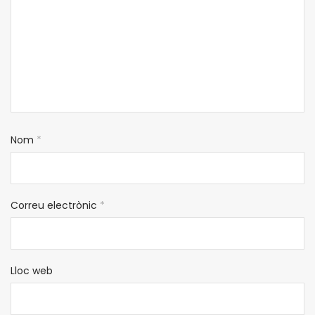
Nom
*
Correu electrònic
*
Lloc web