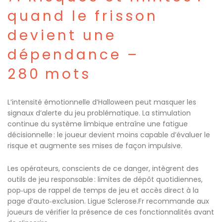
quand le frisson
devient une
dépendance –
280 mots
L’intensité émotionnelle d’Halloween peut masquer les
signaux d’alerte du jeu problématique. La stimulation
continue du système limbique entraîne une fatigue
décisionnelle : le joueur devient moins capable d’évaluer le
risque et augmente ses mises de façon impulsive.
Les opérateurs, conscients de ce danger, intègrent des
outils de jeu responsable : limites de dépôt quotidiennes,
pop‑ups de rappel de temps de jeu et accès direct à la
page d’auto‑exclusion. Ligue Sclerose.Fr recommande aux
joueurs de vérifier la présence de ces fonctionnalités avant