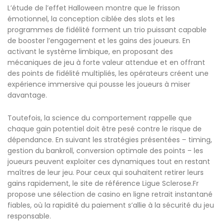
L’étude de l’effet Halloween montre que le frisson
émotionnel, la conception ciblée des slots et les
programmes de fidélité forment un trio puissant capable
de booster l’engagement et les gains des joueurs. En
activant le système limbique, en proposant des
mécaniques de jeu à forte valeur attendue et en offrant
des points de fidélité multipliés, les opérateurs créent une
expérience immersive qui pousse les joueurs à miser
davantage.
Toutefois, la science du comportement rappelle que
chaque gain potentiel doit être pesé contre le risque de
dépendance. En suivant les stratégies présentées – timing,
gestion du bankroll, conversion optimale des points – les
joueurs peuvent exploiter ces dynamiques tout en restant
maîtres de leur jeu. Pour ceux qui souhaitent retirer leurs
gains rapidement, le site de référence Ligue Sclerose.Fr
propose une sélection de casino en ligne retrait instantané
fiables, où la rapidité du paiement s’allie à la sécurité du jeu
responsable.