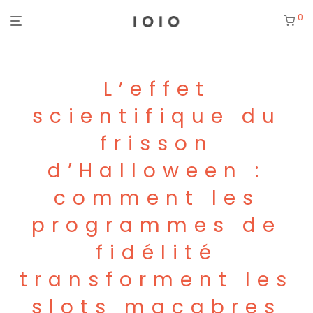
0
L’effet
scientifique du
frisson
d’Halloween :
comment les
programmes de
fidélité
transforment les
slots macabres