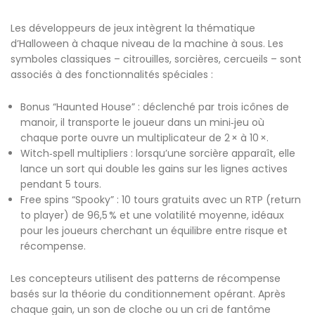
Les développeurs de jeux intègrent la thématique
d’Halloween à chaque niveau de la machine à sous. Les
symboles classiques – citrouilles, sorcières, cercueils – sont
associés à des fonctionnalités spéciales :
Bonus “Haunted House” : déclenché par trois icônes de
manoir, il transporte le joueur dans un mini‑jeu où
chaque porte ouvre un multiplicateur de 2 × à 10 ×.
Witch‑spell multipliers : lorsqu’une sorcière apparaît, elle
lance un sort qui double les gains sur les lignes actives
pendant 5 tours.
Free spins “Spooky” : 10 tours gratuits avec un RTP (return
to player) de 96,5 % et une volatilité moyenne, idéaux
pour les joueurs cherchant un équilibre entre risque et
récompense.
Les concepteurs utilisent des patterns de récompense
basés sur la théorie du conditionnement opérant. Après
chaque gain, un son de cloche ou un cri de fantôme