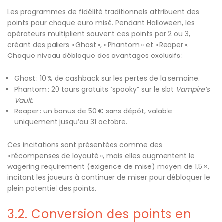
Les programmes de fidélité traditionnels attribuent des
points pour chaque euro misé. Pendant Halloween, les
opérateurs multiplient souvent ces points par 2 ou 3,
créant des paliers « Ghost », « Phantom » et « Reaper ».
Chaque niveau débloque des avantages exclusifs :
Ghost : 10 % de cashback sur les pertes de la semaine.
Phantom : 20 tours gratuits “spooky” sur le slot
Vampire’s
Vault
.
Reaper : un bonus de 50 € sans dépôt, valable
uniquement jusqu’au 31 octobre.
Ces incitations sont présentées comme des
« récompenses de loyauté », mais elles augmentent le
wagering requirement (exigence de mise) moyen de 1,5 ×,
incitant les joueurs à continuer de miser pour débloquer le
plein potentiel des points.
3.2. Conversion des points en