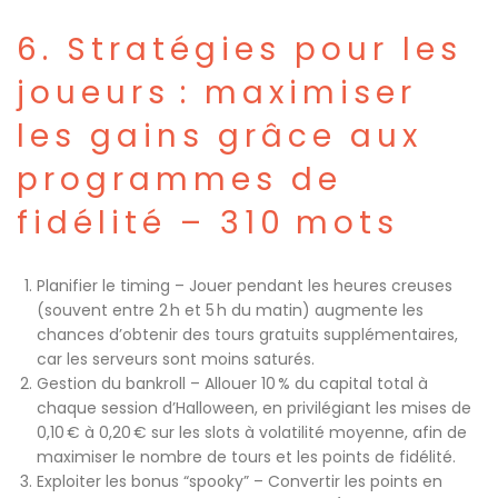
6. Stratégies pour les
joueurs : maximiser
les gains grâce aux
programmes de
fidélité – 310 mots
Planifier le timing – Jouer pendant les heures creuses
(souvent entre 2 h et 5 h du matin) augmente les
chances d’obtenir des tours gratuits supplémentaires,
car les serveurs sont moins saturés.
Gestion du bankroll – Allouer 10 % du capital total à
chaque session d’Halloween, en privilégiant les mises de
0,10 € à 0,20 € sur les slots à volatilité moyenne, afin de
maximiser le nombre de tours et les points de fidélité.
Exploiter les bonus “spooky” – Convertir les points en