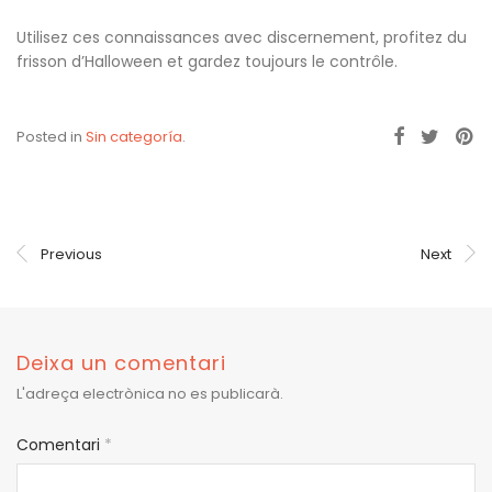
Utilisez ces connaissances avec discernement, profitez du
frisson d’Halloween et gardez toujours le contrôle.
Posted in
Sin categoría
.
Previous
Next
Deixa un comentari
L'adreça electrònica no es publicarà.
Comentari
*