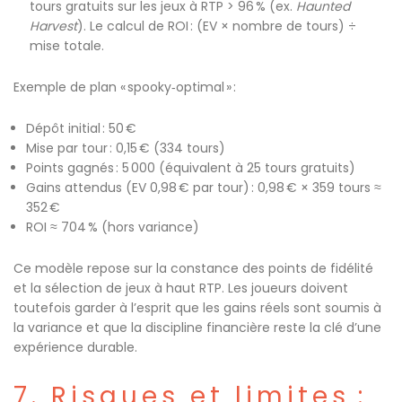
tours gratuits sur les jeux à RTP > 96 % (ex.
Haunted
Harvest
). Le calcul de ROI : (EV × nombre de tours) ÷
mise totale.
Exemple de plan « spooky‑optimal » :
Dépôt initial : 50 €
Mise par tour : 0,15 € (334 tours)
Points gagnés : 5 000 (équivalent à 25 tours gratuits)
Gains attendus (EV 0,98 € par tour) : 0,98 € × 359 tours ≈
352 €
ROI ≈ 704 % (hors variance)
Ce modèle repose sur la constance des points de fidélité
et la sélection de jeux à haut RTP. Les joueurs doivent
toutefois garder à l’esprit que les gains réels sont soumis à
la variance et que la discipline financière reste la clé d’une
expérience durable.
7. Risques et limites :