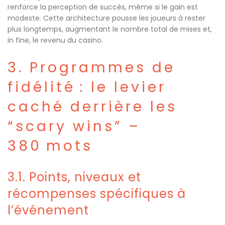
renforce la perception de succès, même si le gain est
modeste. Cette architecture pousse les joueurs à rester
plus longtemps, augmentant le nombre total de mises et,
in fine, le revenu du casino.
3. Programmes de
fidélité : le levier
caché derrière les
“scary wins” –
380 mots
3.1. Points, niveaux et
récompenses spécifiques à
l’événement