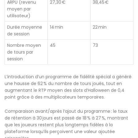
ARPU (revenu
27,30 €
38,45 €
moyen par
utilisateur)
Durée moyenne
14 min
22 min
de session
Nombre moyen
45
73
de tours par
session
L’introduction d’un programme de fidélité spécial a généré
une hausse de 62 % du nombre de tours joués, tout en
augmentant le RTP moyen des slots d’Halloween de 0,4
point grâce à des multiplicateurs temporaires.
Comparaison avant/après l’ajout du programme : le taux
de rétention à 30 jours est passé de 18 % à 27 %, montrant
que les joueurs restent plus longtemps fidèles à la
plateforme lorsqu’ils perçoivent une valeur ajoutée