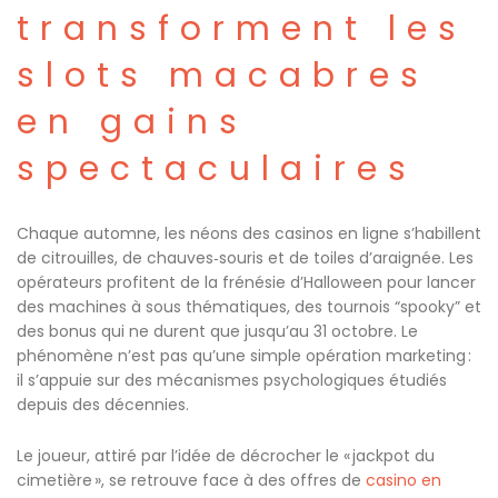
transforment les
slots macabres
en gains
spectaculaires
Chaque automne, les néons des casinos en ligne s’habillent
de citrouilles, de chauves‑souris et de toiles d’araignée. Les
opérateurs profitent de la frénésie d’Halloween pour lancer
des machines à sous thématiques, des tournois “spooky” et
des bonus qui ne durent que jusqu’au 31 octobre. Le
phénomène n’est pas qu’une simple opération marketing :
il s’appuie sur des mécanismes psychologiques étudiés
depuis des décennies.
Le joueur, attiré par l’idée de décrocher le « jackpot du
cimetière », se retrouve face à des offres de
casino en