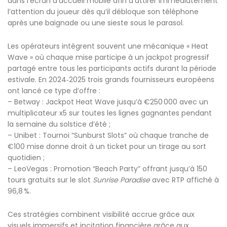
dans l’écran d’accueil mobile afin d’attirer immédiatement
l’attention du joueur dès qu’il débloque son téléphone
après une baignade ou une sieste sous le parasol.
Les opérateurs intègrent souvent une mécanique « Heat
Wave » où chaque mise participe à un jackpot progressif
partagé entre tous les participants actifs durant la période
estivale. En 2024‑2025 trois grands fournisseurs européens
ont lancé ce type d’offre :
– Betway : Jackpot Heat Wave jusqu’à €250 000 avec un
multiplicateur x5 sur toutes les lignes gagnantes pendant
la semaine du solstice d’été ;
– Unibet : Tournoi “Sunburst Slots” où chaque tranche de
€100 mise donne droit à un ticket pour un tirage au sort
quotidien ;
– LeoVegas : Promotion “Beach Party” offrant jusqu’à 150
tours gratuits sur le slot
Sunrise Paradise
avec RTP affiché à
96,8 %.
Ces stratégies combinent visibilité accrue grâce aux
visuels immersifs et incitation financière grâce aux