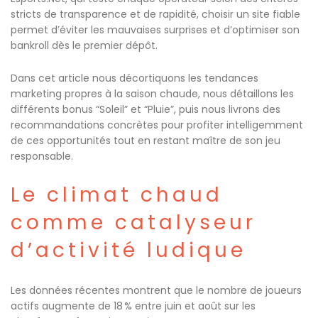
stricts de transparence et de rapidité, choisir un site fiable
permet d’éviter les mauvaises surprises et d’optimiser son
bankroll dès le premier dépôt.
Dans cet article nous décortiquons les tendances
marketing propres à la saison chaude, nous détaillons les
différents bonus “Soleil” et “Pluie”, puis nous livrons des
recommandations concrètes pour profiter intelligemment
de ces opportunités tout en restant maître de son jeu
responsable.
Le climat chaud
comme catalyseur
d’activité ludique
Les données récentes montrent que le nombre de joueurs
actifs augmente de 18 % entre juin et août sur les