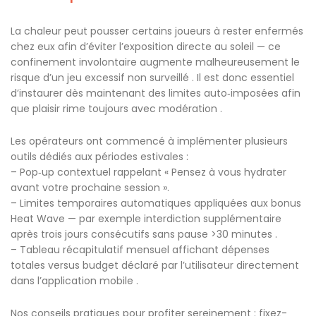
La chaleur peut pousser certains joueurs à rester enfermés
chez eux afin d’éviter l’exposition directe au soleil — ce
confinement involontaire augmente malheureusement le
risque d’un jeu excessif non surveillé . Il est donc essentiel
d’instaurer dès maintenant des limites auto‑imposées afin
que plaisir rime toujours avec modération .
Les opérateurs ont commencé à implémenter plusieurs
outils dédiés aux périodes estivales :
– Pop‑up contextuel rappelant « Pensez à vous hydrater
avant votre prochaine session ».
– Limites temporaires automatiques appliquées aux bonus
Heat Wave — par exemple interdiction supplémentaire
après trois jours consécutifs sans pause >30 minutes .
– Tableau récapitulatif mensuel affichant dépenses
totales versus budget déclaré par l’utilisateur directement
dans l’application mobile .
Nos conseils pratiques pour profiter sereinement : fixez-