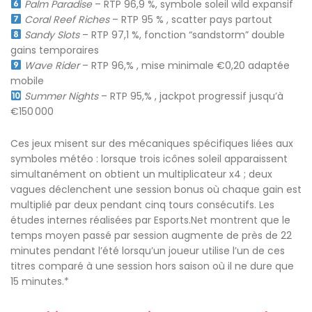
Palm Paradise
– RTP 96,9 %, symbole soleil wild expansif
Coral Reef Riches
– RTP 95 % , scatter pays partout
Sandy Slots
– RTP 97,1 %, fonction “sandstorm” double
gains temporaires
Wave Rider
– RTP 96,% , mise minimale €0,20 adaptée
mobile
Summer Nights
– RTP 95,% , jackpot progressif jusqu’à
€150 000
Ces jeux misent sur des mécaniques spécifiques liées aux
symboles météo : lorsque trois icônes soleil apparaissent
simultanément on obtient un multiplicateur x4 ; deux
vagues déclenchent une session bonus où chaque gain est
multiplié par deux pendant cinq tours consécutifs. Les
études internes réalisées par Esports.Net montrent que le
temps moyen passé par session augmente de près de 22
minutes pendant l’été lorsqu’un joueur utilise l’un de ces
titres comparé à une session hors saison où il ne dure que
15 minutes.*