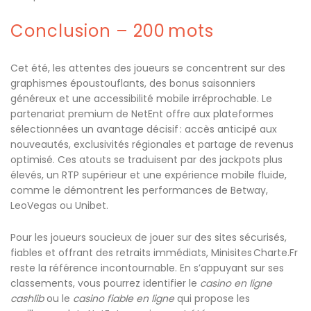
Conclusion – 200 mots
Cet été, les attentes des joueurs se concentrent sur des
graphismes époustouflants, des bonus saisonniers
généreux et une accessibilité mobile irréprochable. Le
partenariat premium de NetEnt offre aux plateformes
sélectionnées un avantage décisif : accès anticipé aux
nouveautés, exclusivités régionales et partage de revenus
optimisé. Ces atouts se traduisent par des jackpots plus
élevés, un RTP supérieur et une expérience mobile fluide,
comme le démontrent les performances de Betway,
LeoVegas ou Unibet.
Pour les joueurs soucieux de jouer sur des sites sécurisés,
fiables et offrant des retraits immédiats, Minisites Charte.Fr
reste la référence incontournable. En s’appuyant sur ses
classements, vous pourrez identifier le
casino en ligne
cashlib
ou le
casino fiable en ligne
qui propose les