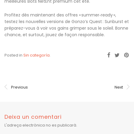
meilleures slots NetEnt premium cet été.
Profitez dès maintenant des offres « summer‑ready »,
testez les nouvelles versions de Gonzo’s Quest : Sunburst et
préparez-vous à voir vos gains grimper sous le soleil. Bonne
chance, et surtout, jouez de façon responsable.
Posted in
Sin categoría
.
Previous
Next
Deixa un comentari
L'adreça electrònica no es publicarà.