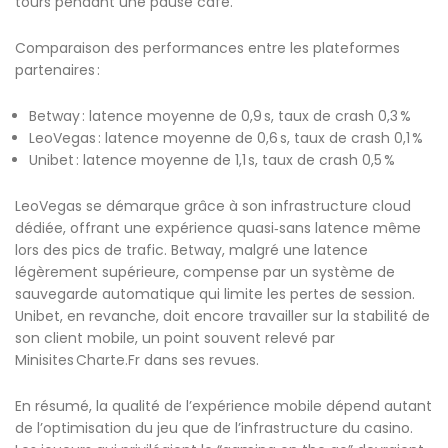
tours pendant une pause café.
Comparaison des performances entre les plateformes
partenaires :
Betway : latence moyenne de 0,9 s, taux de crash 0,3 %
LeoVegas : latence moyenne de 0,6 s, taux de crash 0,1 %
Unibet : latence moyenne de 1,1 s, taux de crash 0,5 %
LeoVegas se démarque grâce à son infrastructure cloud
dédiée, offrant une expérience quasi‑sans latence même
lors des pics de trafic. Betway, malgré une latence
légèrement supérieure, compense par un système de
sauvegarde automatique qui limite les pertes de session.
Unibet, en revanche, doit encore travailler sur la stabilité de
son client mobile, un point souvent relevé par
Minisites Charte.Fr dans ses revues.
En résumé, la qualité de l’expérience mobile dépend autant
de l’optimisation du jeu que de l’infrastructure du casino.