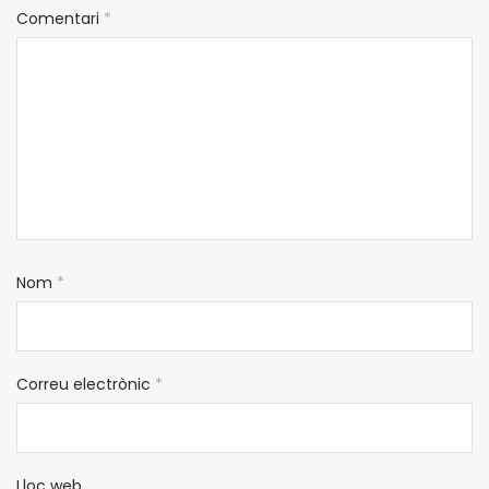
Comentari
*
Nom
*
Correu electrònic
*
Lloc web