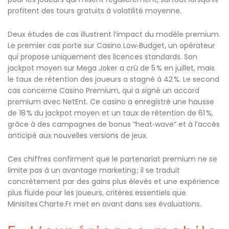
profitent des tours gratuits à volatilité moyenne.
Deux études de cas illustrent l’impact du modèle premium.
Le premier cas porte sur Casino Low‑Budget, un opérateur
qui propose uniquement des licences standards. Son
jackpot moyen sur Mega Joker a crû de 5 % en juillet, mais
le taux de rétention des joueurs a stagné à 42 %. Le second
cas concerne Casino Premium, qui a signé un accord
premium avec NetEnt. Ce casino a enregistré une hausse
de 18 % du jackpot moyen et un taux de rétention de 61 %,
grâce à des campagnes de bonus “heat‑wave” et à l’accès
anticipé aux nouvelles versions de jeux.
Ces chiffres confirment que le partenariat premium ne se
limite pas à un avantage marketing ; il se traduit
concrètement par des gains plus élevés et une expérience
plus fluide pour les joueurs, critères essentiels que
Minisites Charte.Fr met en avant dans ses évaluations.