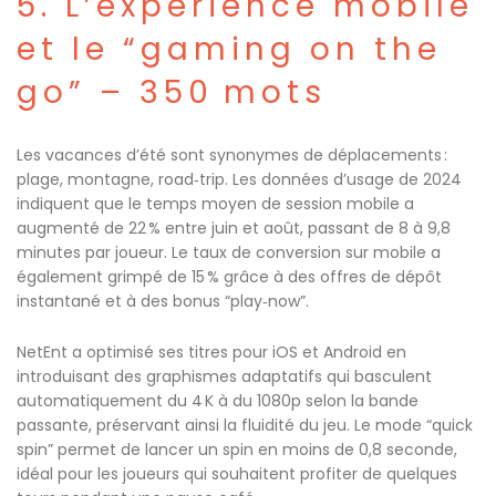
5. L’expérience mobile
et le “gaming on the
go” – 350 mots
Les vacances d’été sont synonymes de déplacements :
plage, montagne, road‑trip. Les données d’usage de 2024
indiquent que le temps moyen de session mobile a
augmenté de 22 % entre juin et août, passant de 8 à 9,8
minutes par joueur. Le taux de conversion sur mobile a
également grimpé de 15 % grâce à des offres de dépôt
instantané et à des bonus “play‑now”.
NetEnt a optimisé ses titres pour iOS et Android en
introduisant des graphismes adaptatifs qui basculent
automatiquement du 4 K à du 1080p selon la bande
passante, préservant ainsi la fluidité du jeu. Le mode “quick
spin” permet de lancer un spin en moins de 0,8 seconde,
idéal pour les joueurs qui souhaitent profiter de quelques