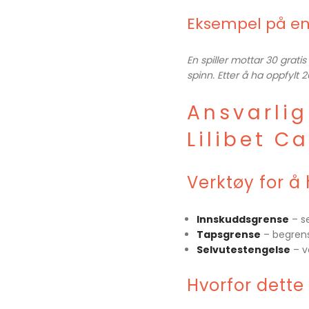
Eksempel på en 
En spiller mottar 30 gratis
spinn. Etter å ha oppfylt 
Ansvarlig
Lilibet C
Verktøy for å 
Innskuddsgrense
– s
Tapsgrense
– begrens
Selvutestengelse
– v
Hvorfor dette e