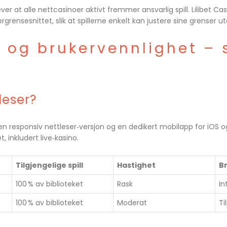
ever at alle nettcasinoer aktivt fremmer ansvarlig spill. Lilibet Ca
rgrensesnittet, slik at spillerne enkelt kan justere sine grenser 
l og brukervennlighet – s
leser?
e en responsiv nettleser‑versjon og en dedikert mobilapp for iOS o
et, inkludert live‑kasino.
Tilgjengelige spill
Hastighet
B
100 % av biblioteket
Rask
In
100 % av biblioteket
Moderat
Ti