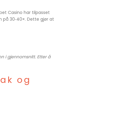
ibet Casino har tilpasset
n på 30‑40×. Dette gjør at
n i gjennomsnitt. Etter å
tak og