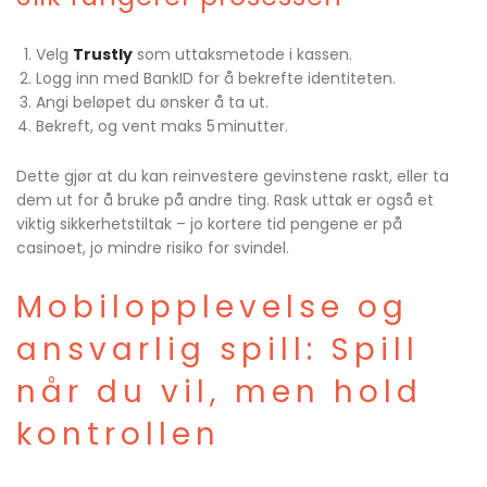
Velg
Trustly
som uttaksmetode i kassen.
Logg inn med BankID for å bekrefte identiteten.
Angi beløpet du ønsker å ta ut.
Bekreft, og vent maks 5 minutter.
Dette gjør at du kan reinvestere gevinstene raskt, eller ta
dem ut for å bruke på andre ting. Rask uttak er også et
viktig sikkerhetstiltak – jo kortere tid pengene er på
casinoet, jo mindre risiko for svindel.
Mobilopplevelse og
ansvarlig spill: Spill
når du vil, men hold
kontrollen