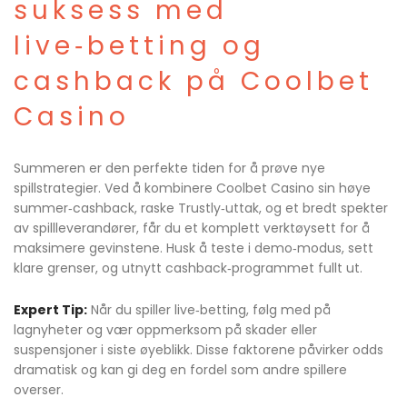
suksess med
live‑betting og
cashback på Coolbet
Casino
Summeren er den perfekte tiden for å prøve nye
spillstrategier. Ved å kombinere Coolbet Casino sin høye
summer‑cashback, raske Trustly‑uttak, og et bredt spekter
av spillleverandører, får du et komplett verktøysett for å
maksimere gevinstene. Husk å teste i demo‑modus, sett
klare grenser, og utnytt cashback‑programmet fullt ut.
Expert Tip:
Når du spiller live‑betting, følg med på
lagnyheter og vær oppmerksom på skader eller
suspensjoner i siste øyeblikk. Disse faktorene påvirker odds
dramatisk og kan gi deg en fordel som andre spillere
overser.