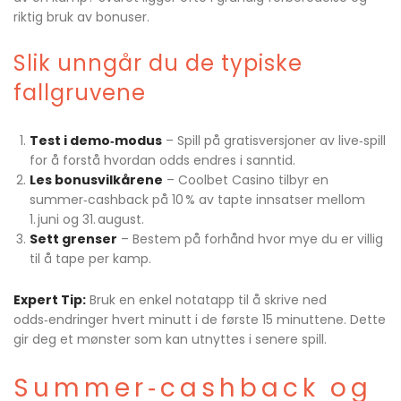
riktig bruk av bonuser.
Slik unngår du de typiske
fallgruvene
Test i demo‑modus
– Spill på gratisversjoner av live‑spill
for å forstå hvordan odds endres i sanntid.
Les bonusvilkårene
– Coolbet Casino tilbyr en
summer‑cashback på 10 % av tapte innsatser mellom
1. juni og 31. august.
Sett grenser
– Bestem på forhånd hvor mye du er villig
til å tape per kamp.
Expert Tip:
Bruk en enkel notatapp til å skrive ned
odds‑endringer hvert minutt i de første 15 minuttene. Dette
gir deg et mønster som kan utnyttes i senere spill.
Summer‑cashback og