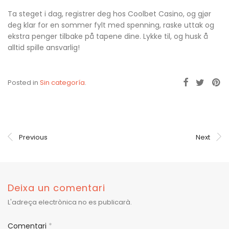
Ta steget i dag, registrer deg hos Coolbet Casino, og gjør
deg klar for en sommer fylt med spenning, raske uttak og
ekstra penger tilbake på tapene dine. Lykke til, og husk å
alltid spille ansvarlig!
Posted in
Sin categoría
.
Previous
Next
Deixa un comentari
L'adreça electrònica no es publicarà.
Comentari
*