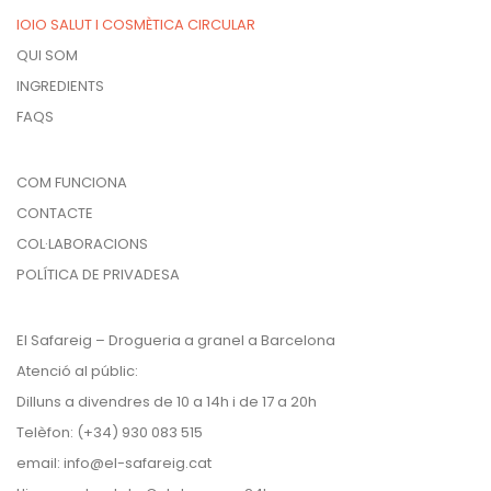
IOIO SALUT I COSMÈTICA CIRCULAR
QUI SOM
INGREDIENTS
FAQS
COM FUNCIONA
CONTACTE
COL·LABORACIONS
POLÍTICA DE PRIVADESA
El Safareig – Drogueria a granel a Barcelona
Atenció al públic:
Dilluns a divendres de 10 a 14h i de 17 a 20h
Telèfon: (+34) 930 083 515
email:
info@el-safareig.cat