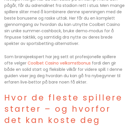
pågår, får du adrenalinet fra stadion rett i stua. Men mange
spillere sliter med å kombinere denne spenningen med de
beste bonusene og raske uttak. Her får du en komplett
gjennomgang av hvordan du kan utnytte Coolbet Casino
sin unike summer‑cashback, bruke demo‑modus for å
finpusse taktikk, og samtidig dra nytte av deres brede
spekter av sportsbetting‑alternativer.
Som bransjeekspert har jeg sett at profesjonelle spillere
ofte velger
Coolbet Casino velkomstbonus
fordi den gir
både en solid start og fleksible vilkår for videre spill. I denne
guiden viser jeg deg hvordan du kan gå fra nybegynner til
erfaren live‑bettor på bare noen få økter.
Hvor de fleste spillere
starter – og hvorfor
det kan koste deg