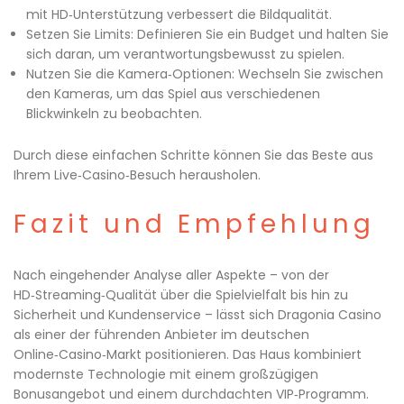
mit HD‑Unterstützung verbessert die Bildqualität.
Setzen Sie Limits: Definieren Sie ein Budget und halten Sie
sich daran, um verantwortungsbewusst zu spielen.
Nutzen Sie die Kamera‑Optionen: Wechseln Sie zwischen
den Kameras, um das Spiel aus verschiedenen
Blickwinkeln zu beobachten.
Durch diese einfachen Schritte können Sie das Beste aus
Ihrem Live‑Casino‑Besuch herausholen.
Fazit und Empfehlung
Nach eingehender Analyse aller Aspekte – von der
HD‑Streaming‑Qualität über die Spielvielfalt bis hin zu
Sicherheit und Kundenservice – lässt sich Dragonia Casino
als einer der führenden Anbieter im deutschen
Online‑Casino‑Markt positionieren. Das Haus kombiniert
modernste Technologie mit einem großzügigen
Bonusangebot und einem durchdachten VIP‑Programm.