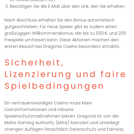
Bestätigen Sie die E‑Mail über den Link, den Sie erhalten.
Nach Abschluss erhalten Sie den Bonus automatisch
gutgeschrieben. Für neue Spieler gibt es zudem einen
großzügigen Willkommensbonus, der bis zu 500 € und 200
Freispiele umfassen kann. Diese Aktionen machen den
ersten Besuch bei Dragonia Casino besonders attraktiv.
Sicherheit,
Lizenzierung und faire
Spielbedingungen
Ein vertrauenswürdiges Casino muss klare
Lizenzinformationen und robuste
Spielerschutzmaßnahmen bieten. Dragonia ist von der
Malta Gaming Authority (MGA) lizenziert und unterliegt
strengen Auflagen hinsichtlich Datenschutz und Fairness.