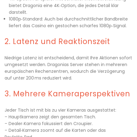
bietet Dragonia eine 4K‑Option, die jedes Detail klar
darstellt.
1080p‑Standard: Auch bei durchschnittlicher Bandbreite
liefert das Casino ein gestochen scharfes 1080p‑Signal.
2. Latenz und Reaktionszeit
Niedrige Latenz ist entscheidend, damit Ihre Aktionen sofort
umgesetzt werden. Dragoni­as Server stehen in mehreren
europäischen Rechenzentren, wodurch die Verzögerung
auf unter 200 ms reduziert wird.
3. Mehrere Kameraperspektiven
Jeder Tisch ist mit bis zu vier Kameras ausgestattet:
– Hauptkamera zeigt den gesamten Tisch.
– Dealer‑Kamera fokussiert den Croupier.
– Detail‑Kamera zoomt auf die Karten oder das