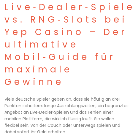
Live‑Dealer‑Spiel
vs. RNG‑Slots bei
Yep Casino – Der
ultimative
Mobil‑Guide für
maximale
Gewinne
Viele deutsche Spieler geben an, dass sie häufig an drei
Punkten scheitern: lange Auszahlungszeiten, ein begrenztes
Angebot an Live‑Dealer‑Spielen und das Fehlen einer
mobilen Plattform, die wirklich flüssig läuft. Sie wollen
flexibel sein, von der Couch oder unterwegs spielen und
dabei sofort ihr Geld erhalten.