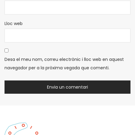
Lloc web
Desa el meu nom, correu electrònic i lloc web en aquest
navegador per a la pròxima vegada que comenti.