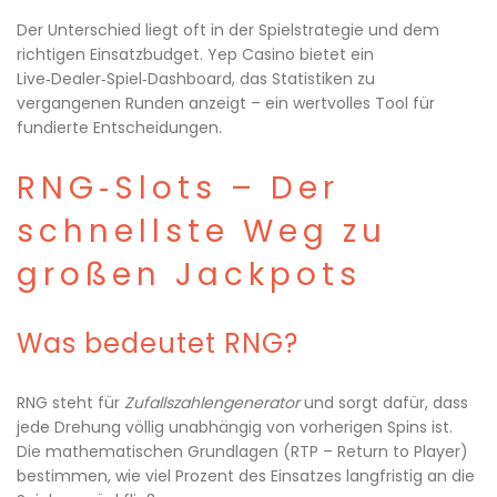
Der Unterschied liegt oft in der Spielstrategie und dem
richtigen Einsatzbudget. Yep Casino bietet ein
Live‑Dealer‑Spiel‑Dashboard, das Statistiken zu
vergangenen Runden anzeigt – ein wertvolles Tool für
fundierte Entscheidungen.
RNG‑Slots – Der
schnellste Weg zu
großen Jackpots
Was bedeutet RNG?
RNG steht für
Zufallszahlengenerator
und sorgt dafür, dass
jede Drehung völlig unabhängig von vorherigen Spins ist.
Die mathematischen Grundlagen (RTP – Return to Player)
bestimmen, wie viel Prozent des Einsatzes langfristig an die