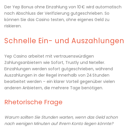
Der Yep Bonus ohne Einzahlung von 10 € wird automatisch
nach Abschluss der Verifizierung gutgeschrieben. So
können Sie das Casino testen, ohne eigenes Geld zu
riskieren.
Schnelle Ein- und Auszahlungen
Yep Casino arbeitet mit vertrauenswürdigen
Zahlungsanbietern wie Sofort, Trustly und Neteller.
Einzahlungen werden sofort gutgeschrieben, während
Auszahlungen in der Regel innerhalb von 24 Stunden
bearbeitet werden – ein klarer Vorteil gegenüber vielen
anderen Anbietern, die mehrere Tage benötigen.
Rhetorische Frage
Warum sollten Sie Stunden warten, wenn das Geld schon
nach wenigen Minuten auf Ihrem Konto liegen könnte?