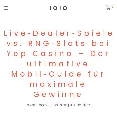
0
Live‑Dealer‑Spiele
vs. RNG‑Slots bei
Yep Casino – Der
ultimative
Mobil‑Guide für
maximale
Gewinne
by
marccovelo
on 21 de juliol de 2025