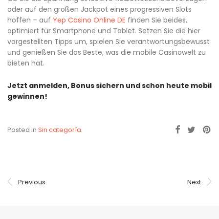
oder auf den großen Jackpot eines progressiven Slots
hoffen – auf
Yep Casino Online DE
finden Sie beides,
optimiert für Smartphone und Tablet. Setzen Sie die hier
vorgestellten Tipps um, spielen Sie verantwortungsbewusst
und genießen Sie das Beste, was die mobile Casinowelt zu
bieten hat.
Jetzt anmelden, Bonus sichern und schon heute mobil
gewinnen!
Posted in
Sin categoría
.
Previous
Next