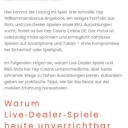
Hier kommt die Lösung ins Spiel. Wer schnelle Yep
Willkommensbonus‑Angebote, ein riesiges Portfolio aus
Slots und Live‑Dealer‑Spielen sowie Blitz‑Auszahlungen
sucht, findet es bei Yep Casino Online DE. Das Portal ist
vollständig mobil optimiert und ermöglicht nahtloses
Spielen auf Smartphone und Tablet – ohne Kompromisse
bei Sicherheit oder Spielspaß.
Im Folgenden zeigen wir, warum Live‑Dealer‑Spiele und
RNG‑Slots bei Yep Casino unterschiedliche, aber beide
lohnende Wege zu hohen Auszahlungen bieten. Außerdem
geben wir praktische Tipps, wie Sie das Beste aus der
mobilen Erfahrung herausholen.
Warum
Live‑Dealer‑Spiele
heute unverzichtbar