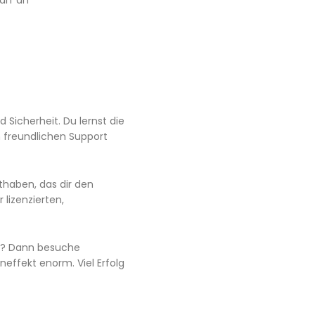
arf an
icherheit. Du lernst die
n freundlichen Support
haben, das dir den
 lizenzierten,
en? Dann besuche
neffekt enorm. Viel Erfolg