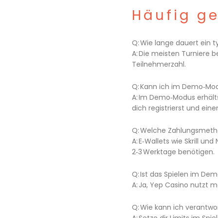
Häufig ge
Q: Wie lange dauert ein 
A: Die meisten Turniere b
Teilnehmerzahl.
Q: Kann ich im Demo‑Mod
A: Im Demo‑Modus erhälts
dich registrierst und eine
Q: Welche Zahlungsmetho
A: E‑Wallets wie Skrill u
2‑3 Werktage benötigen.
Q: Ist das Spielen im De
A: Ja, Yep Casino nutzt 
Q: Wie kann ich verantwo