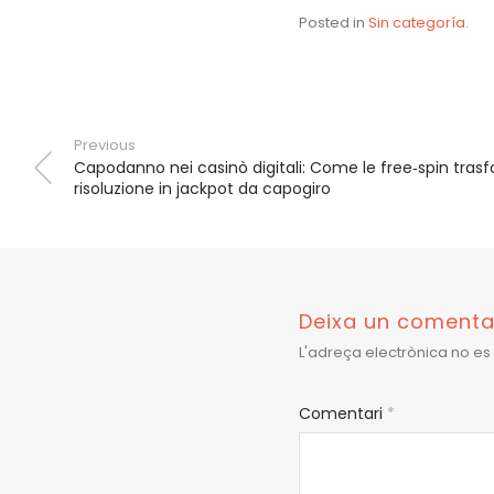
Posted in
Sin categoría
.
Previous
Capodanno nei casinò digitali: Come le free‑spin tras
risoluzione in jackpot da capogiro
Deixa un comenta
L'adreça electrònica no es 
Comentari
*