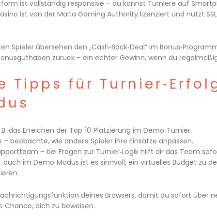
attform ist vollständig responsive – du kannst Turniere auf Smart
asino ist von der Malta Gaming Authority lizenziert und nutzt S
sten Spieler übersehen den „Cash‑Back‑Deal“ im Bonus‑Programm. 
 Bonusguthaben zurück – ein echter Gewinn, wenn du regelmäßig 
e Tipps für Turnier‑Erfol
dus
 z. B. das Erreichen der Top‑10‑Platzierung im Demo‑Turnier.
te – beobachte, wie andere Spieler ihre Einsätze anpassen.
pportteam – bei Fragen zur Turnier‑Logik hilft dir das Team sofor
 auch im Demo‑Modus ist es sinnvoll, ein virtuelles Budget zu d
ieren.
enachrichtigungsfunktion deines Browsers, damit du sofort über n
ne Chance, dich zu beweisen.