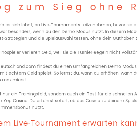
eg zum Sieg ohne R
, ob es sich lohnt, an Live‑Tournaments teilzunehmen, bevor sie 
 zwar besonders, wenn du den Demo‑Modus nutzt. In diesem Mod
tt‑Strategien und die Spielauswahl testen, ohne dein Guthaben 
nospieler verlieren Geld, weil sie die Turnier‑Regeln nicht vollst
deutschland.com findest du einen umfangreichen Demo‑Modus, de
mit echtem Geld spielst. So lernst du, wann du erhöhen, wann d
 maximierst.
 nur ein Trainingsfeld, sondern auch ein Test für die schnellen
 Yep Casino. Du erfährst sofort, ob das Casino zu deinem Spielst
lkommensbonus nutzt.
nem Live‑Tournament erwarten kan