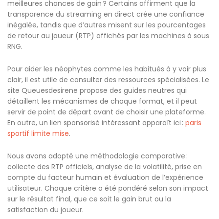
meilleures chances de gain ? Certains affirment que la
transparence du streaming en direct crée une confiance
inégalée, tandis que d’autres misent sur les pourcentages
de retour au joueur (RTP) affichés par les machines à sous
RNG.
Pour aider les néophytes comme les habitués à y voir plus
clair, il est utile de consulter des ressources spécialisées. Le
site Queuesdesirene propose des guides neutres qui
détaillent les mécanismes de chaque format, et il peut
servir de point de départ avant de choisir une plateforme.
En outre, un lien sponsorisé intéressant apparaît ici :
paris
sportif limite mise
.
Nous avons adopté une méthodologie comparative :
collecte des RTP officiels, analyse de la volatilité, prise en
compte du facteur humain et évaluation de l’expérience
utilisateur. Chaque critère a été pondéré selon son impact
sur le résultat final, que ce soit le gain brut ou la
satisfaction du joueur.