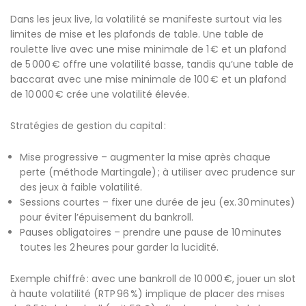
Dans les jeux live, la volatilité se manifeste surtout via les
limites de mise et les plafonds de table. Une table de
roulette live avec une mise minimale de 1 € et un plafond
de 5 000 € offre une volatilité basse, tandis qu’une table de
baccarat avec une mise minimale de 100 € et un plafond
de 10 000 € crée une volatilité élevée.
Stratégies de gestion du capital :
Mise progressive – augmenter la mise après chaque
perte (méthode Martingale) ; à utiliser avec prudence sur
des jeux à faible volatilité.
Sessions courtes – fixer une durée de jeu (ex. 30 minutes)
pour éviter l’épuisement du bankroll.
Pauses obligatoires – prendre une pause de 10 minutes
toutes les 2 heures pour garder la lucidité.
Exemple chiffré : avec une bankroll de 10 000 €, jouer un slot
à haute volatilité (RTP 96 %) implique de placer des mises