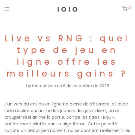
0
Live vs RNG : quel
type de jeu en
ligne offre les
meilleurs gains ?
by
marccovelo
on 9 de setembre de 2025
L’univers du casino en ligne ne cesse de s’étendre, et avec
lui la dualité qui anime les joueurs : les jeux « live », où un
croupier réel anime la partie, contre les titres « RNG »,
entièrement pilotés par un algorithme. Cette polarité
suscite un débat permanent : où se cachent réellement les