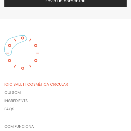
IOIO SALUT I COSMÈTICA CIRCULAR
QUI SOM
INGREDIENTS
FAQS
COM FUNCIONA