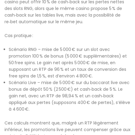
casino peut offrir 10 % de cash‑back sur les pertes nettes
des slots RNG, alors que le même casino propose 5 % de
cash‑back sur les tables live, mais avec la possibilité de
re‑bet automatique sur le même jeu.
Cas pratique :
Scénario RNG – mise de 5 000 € sur un slot avec
promotion 100 % de bonus (5 000 € supplémentaires) et
50 free spins. Le gain net après 5 000 € de mise, en
supposant un RTP de 96 % et un taux de conversion des
free spins de 1,5 %, est d’environ 4 800 €.
Scénario Live – mise de 5 000 € sur du baccarat live avec
bonus de dépôt 50 % (2 500 €) et cash‑back de 5 %. Le
gain net, avec un RTP de 98,94 % et un cash‑back
appliqué aux pertes (supposons 400 € de pertes), s’élève
à 4 600 €.
Ces calculs montrent que, malgré un RTP légèrement
inférieur, les promotions live peuvent compenser grâce aux