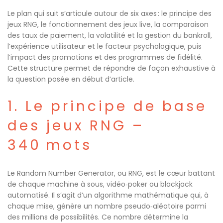
Le plan qui suit s’articule autour de six axes : le principe des
jeux RNG, le fonctionnement des jeux live, la comparaison
des taux de paiement, la volatilité et la gestion du bankroll,
l’expérience utilisateur et le facteur psychologique, puis
l’impact des promotions et des programmes de fidélité.
Cette structure permet de répondre de façon exhaustive à
la question posée en début d’article.
1. Le principe de base
des jeux RNG –
340 mots
Le Random Number Generator, ou RNG, est le cœur battant
de chaque machine à sous, vidéo‑poker ou blackjack
automatisé. Il s’agit d’un algorithme mathématique qui, à
chaque mise, génère un nombre pseudo‑aléatoire parmi
des millions de possibilités. Ce nombre détermine la