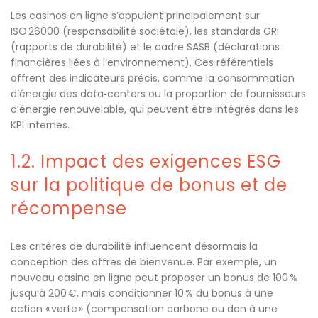
Les casinos en ligne s’appuient principalement sur
ISO 26000 (responsabilité sociétale), les standards GRI
(rapports de durabilité) et le cadre SASB (déclarations
financières liées à l’environnement). Ces référentiels
offrent des indicateurs précis, comme la consommation
d’énergie des data‑centers ou la proportion de fournisseurs
d’énergie renouvelable, qui peuvent être intégrés dans les
KPI internes.
1.2. Impact des exigences ESG
sur la politique de bonus et de
récompense
Les critères de durabilité influencent désormais la
conception des offres de bienvenue. Par exemple, un
nouveau casino en ligne peut proposer un bonus de 100 %
jusqu’à 200 €, mais conditionner 10 % du bonus à une
action « verte » (compensation carbone ou don à une