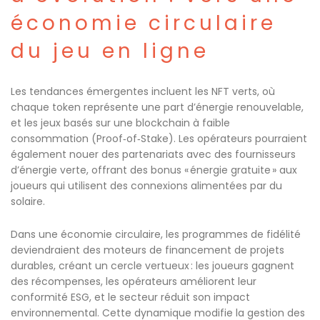
économie circulaire
du jeu en ligne
Les tendances émergentes incluent les NFT verts, où
chaque token représente une part d’énergie renouvelable,
et les jeux basés sur une blockchain à faible
consommation (Proof‑of‑Stake). Les opérateurs pourraient
également nouer des partenariats avec des fournisseurs
d’énergie verte, offrant des bonus « énergie gratuite » aux
joueurs qui utilisent des connexions alimentées par du
solaire.
Dans une économie circulaire, les programmes de fidélité
deviendraient des moteurs de financement de projets
durables, créant un cercle vertueux : les joueurs gagnent
des récompenses, les opérateurs améliorent leur
conformité ESG, et le secteur réduit son impact
environnemental. Cette dynamique modifie la gestion des