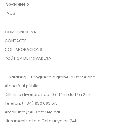
INGREDIENTS
FAQS
COM FUNCIONA
CONTACTE
COL·LABORACIONS
POLÍTICA DE PRIVADESA
El Safareig – Drogueria a granel a Barcelona
Atenció al públic:
Dilluns a divendres de 10 a 14h i de 17 a 20h
Telèfon: (+34) 930 083 515
email:
info@el-safareig.cat
Lliuraments a tota Catalunya en 24h