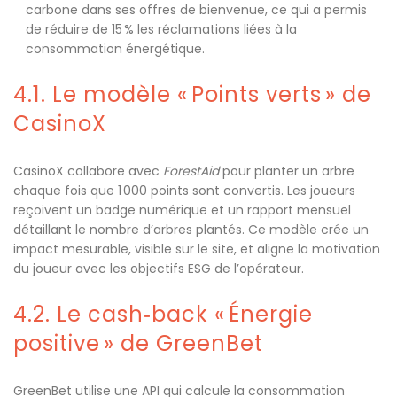
carbone dans ses offres de bienvenue, ce qui a permis
de réduire de 15 % les réclamations liées à la
consommation énergétique.
4.1. Le modèle « Points verts » de
CasinoX
CasinoX collabore avec
ForestAid
pour planter un arbre
chaque fois que 1 000 points sont convertis. Les joueurs
reçoivent un badge numérique et un rapport mensuel
détaillant le nombre d’arbres plantés. Ce modèle crée un
impact mesurable, visible sur le site, et aligne la motivation
du joueur avec les objectifs ESG de l’opérateur.
4.2. Le cash‑back « Énergie
positive » de GreenBet
GreenBet utilise une API qui calcule la consommation