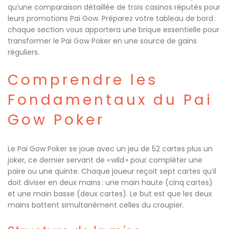
qu’une comparaison détaillée de trois casinos réputés pour
leurs promotions Pai Gow. Préparez votre tableau de bord :
chaque section vous apportera une brique essentielle pour
transformer le Pai Gow Poker en une source de gains
réguliers.
Comprendre les
Fondamentaux du Pai
Gow Poker
Le Pai Gow Poker se joue avec un jeu de 52 cartes plus un
joker, ce dernier servant de « wild » pour compléter une
paire ou une quinte. Chaque joueur reçoit sept cartes qu’il
doit diviser en deux mains : une main haute (cinq cartes)
et une main basse (deux cartes). Le but est que les deux
mains battent simultanément celles du croupier.