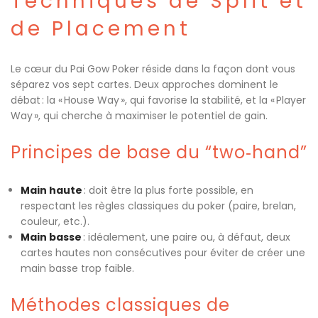
Techniques de Split et
de Placement
Le cœur du Pai Gow Poker réside dans la façon dont vous
séparez vos sept cartes. Deux approches dominent le
débat : la « House Way », qui favorise la stabilité, et la « Player
Way », qui cherche à maximiser le potentiel de gain.
Principes de base du “two‑hand”
Main haute
: doit être la plus forte possible, en
respectant les règles classiques du poker (paire, brelan,
couleur, etc.).
Main basse
: idéalement, une paire ou, à défaut, deux
cartes hautes non consécutives pour éviter de créer une
main basse trop faible.
Méthodes classiques de