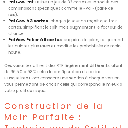
Pai Gow Pai
: utilise un jeu de 32 cartes et introduit des
combinaisons spécifiques comme le « Pai » (paire de
rois).
Pai Gow à 3 cartes
: chaque joueur ne reçoit que trois
cartes, simplifiant le split mais augmentant le facteur de
chance.
Pai Gow Poker à 6 cartes
: supprime le joker, ce qui rend
les quintes plus rares et modifie les probabilités de main
haute.
Ces variantes offrent des RTP légèrement différents, allant
de 96,5 % à 98 % selon la configuration du casino.
Plusquelinfo.Com consacre une section à chaque version,
vous permettant de choisir celle qui correspond le mieux à
votre profil de risque.
Construction de la
Main Parfaite :