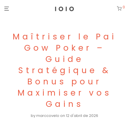
0
Maîtriser le Pai
Gow Poker –
Guide
Stratégique &
Bonus pour
Maximiser vos
Gains
by
marccovelo
on 12 d'abril de 2026