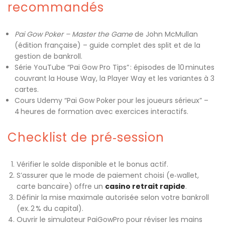
recommandés
Pai Gow Poker – Master the Game
de John McMullan
(édition française) – guide complet des split et de la
gestion de bankroll.
Série YouTube “Pai Gow Pro Tips” : épisodes de 10 minutes
couvrant la House Way, la Player Way et les variantes à 3
cartes.
Cours Udemy “Pai Gow Poker pour les joueurs sérieux” –
4 heures de formation avec exercices interactifs.
Checklist de pré‑session
Vérifier le solde disponible et le bonus actif.
S’assurer que le mode de paiement choisi (e‑wallet,
carte bancaire) offre un
casino retrait rapide
.
Définir la mise maximale autorisée selon votre bankroll
(ex. 2 % du capital).
Ouvrir le simulateur PaiGowPro pour réviser les mains