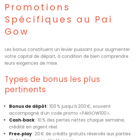
Promotions
Spécifiques au Pai
Gow
Les bonus constituent un levier puissant pour augmenter
votre capital de départ, à condition de bien comprendre
leurs exigences de mise.
Types de bonus les plus
pertinents
Bonus de dépôt
: 100 % jusqu’à 200 €, souvent
accompagné d’un code promo « PAIGOW100 ».
Cash‑back
: 10 % des pertes nettes chaque semaine,
crédité en argent réel.
Free‑play
: 20 € de crédits gratuits réservés aux parties