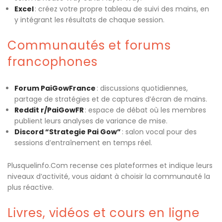
Excel
: créez votre propre tableau de suivi des mains, en
y intégrant les résultats de chaque session.
Communautés et forums
francophones
Forum PaiGowFrance
: discussions quotidiennes,
partage de stratégies et de captures d’écran de mains.
Reddit r/PaiGowFR
: espace de débat où les membres
publient leurs analyses de variance de mise.
Discord “Strategie Pai Gow”
: salon vocal pour des
sessions d’entraînement en temps réel.
Plusquelinfo.Com recense ces plateformes et indique leurs
niveaux d’activité, vous aidant à choisir la communauté la
plus réactive.
Livres, vidéos et cours en ligne