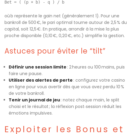
Bet = ( (p × b) - q ) / b
où b représente le gain net (généralement 1). Pour une
bankroll de 500 €, le pari optimal tourne autour de 2,5 % du
capital, soit 12,5 €. En pratique, arrondir à la mise la plus
proche disponible (0,10 €, 0,20 €, etc.) simplifie la gestion.
Astuces pour éviter le “tilt”
Définir une session limite
: 2 heures ou 100 mains, puis
faire une pause.
Utiliser des alertes de perte
: configurez votre casino
en ligne pour vous avertir dès que vous avez perdu 10 %
de votre bankroll.
Tenir un journal de jeu
: notez chaque main, le split
choisi et le résultat ; la réflexion post‑session réduit les
émotions impulsives.
Exploiter les Bonus et