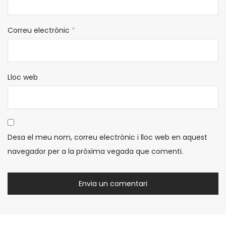
Correu electrònic
*
Lloc web
Desa el meu nom, correu electrònic i lloc web en aquest
navegador per a la pròxima vegada que comenti.