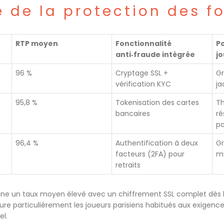
 de la protection des f
RTP moyen
Fonctionnalité
Po
anti‑fraude intégrée
jo
96 %
Cryptage SSL +
Gr
vérification KYC
ja
95,8 %
Tokenisation des cartes
Th
bancaires
ré
pa
96,4 %
Authentification à deux
Gr
facteurs (2FA) pour
my
retraits
e un taux moyen élevé avec un chiffrement SSL complet dès l’
sure particulièrement les joueurs parisiens habitués aux exigence
el.