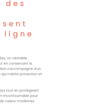
é des
ssent
 ligne
ées, un véritable
out en conservant la
vation s’accompagne d’un
 qui mérite protection et
ays tout en protégeant
n incontournable pour
ux de casino modernes.