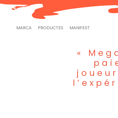
MARCA
PRODUCTES
MANIFEST
« Meg
pai
joueur
l’expé