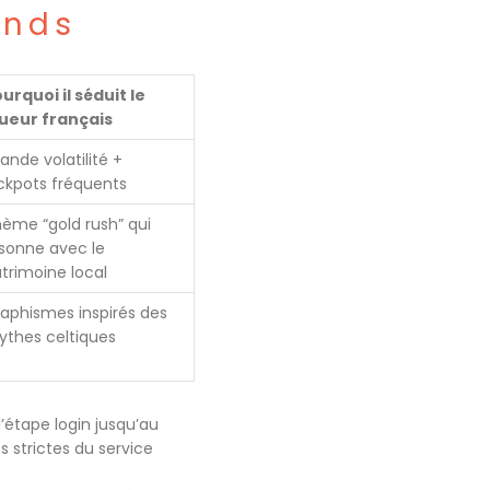
onds
urquoi il séduit le
ueur français
ande volatilité +
ckpots fréquents
ème “gold rush” qui
sonne avec le
trimoine local
aphismes inspirés des
thes celtiques
étape login jusqu’au
s strictes du service