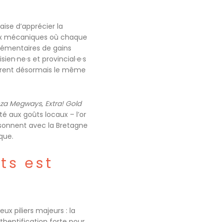
ise d’apprécier la
aux mécaniques où chaque
lémentaires de gains
en·ne·s et provincial·e·s
offrent désormais le même
za Megways
,
Extra! Gold
 aux goûts locaux – l’or
résonnent avec la Bretagne
que.
ts est
 piliers majeurs : la
thentification forte pour