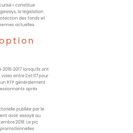
urisé » constitue
gaways, la législation
rotection des fonds et
éennes actuelles.
doption
2016‑2017 lorsqu’ils ont
oies entre 2 et 117 pour
à un RTP généralement
ressionnants après
orielle publiée par le
ient avoir essayé au
tembre 2018. Le pic
 promotionnelles