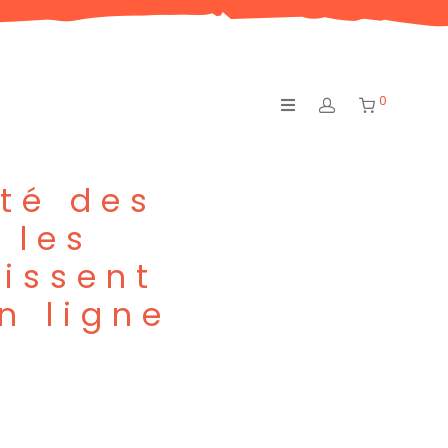
0
té des
 les
nissent
n ligne