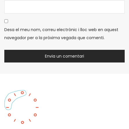
Desa el meu nom, correu electrònic i lloc web en aquest
navegador per a la pròxima vegada que comenti.