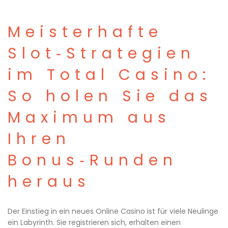
Meisterhafte
Slot‑Strategien
im Total Casino:
So holen Sie das
Maximum aus
Ihren
Bonus‑Runden
heraus
Der Einstieg in ein neues Online Casino ist für viele Neulinge
ein Labyrinth. Sie registrieren sich, erhalten einen