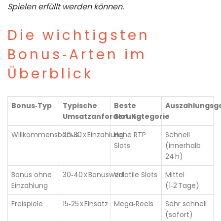
Spielen erfüllt werden können.
Die wichtigsten
Bonus‑Arten im
Überblick
Bonus‑Typ
Typische
Beste
Auszahlungsge
Umsatzanforderung
Slot‑Kategorie
Willkommensbonus
20‑30 x Einzahlung
Hohe RTP
Schnell
Slots
(innerhalb
24 h)
Bonus ohne
30‑40 x Bonuswert
Volatile Slots
Mittel
Einzahlung
(1‑2 Tage)
Freispiele
15‑25 x Einsatz
Mega‑Reels
Sehr schnell
(sofort)